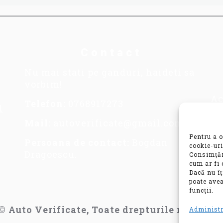
Contact
Nu mai stati pe ganduri, haideti sa
vorbim!
Ac
Telefon:
0768917273
1
se
im
Mail:
autoverificate@gmail.com
in
Pentru a o
Persoana de contact:
Bogdan
co
cookie-uri
Dragoescu.
Consimțăm
va
cum ar fi 
mo
Dacă nu î
poate avea
funcții.
© Auto Verificate, Toate drepturile rezervat
Administr