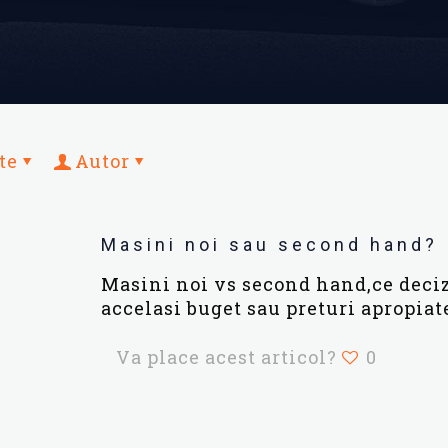
te
Autor
Masini noi sau second hand?
Masini noi vs second hand,ce deciz
accelasi buget sau preturi apropiat
Va place acest articol?
0