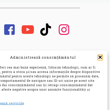
hiziționarea unui autoturism
cond hand, este o decizie
Administrează consimțământul
portantă, care implică nu doar o
vestiție financiară
feri cea mai bună experiență, folosim tehnologii, cum ar fi
nsiderabilă, ci și o alegere ce vă
, pentru a stoca și/sau accesa informațiile despre dispozitive.
ântul pentru aceste tehnologii ne permite să procesăm date,
 influența confortul, siguranța și
comportamentul de navigare sau ID-uri unice pe acest site.
bilitatea pentru ani de zile.
ți dai consimțământul sau îți retragi consimțământul dat
 afecte negative asupra unor anumite funcționalități și
e
ează serviciile