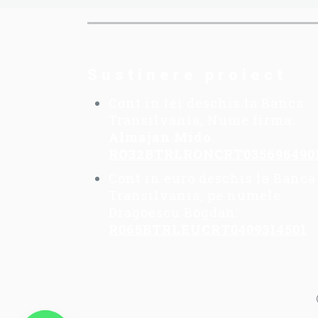
Sustinere proiect
Cont in lei deschis la Banca
Transilvania, Nume firma:
Almajan Mido
:
RO32BTRLRONCRT035696490
Cont in euro deschis la Banca
Transilvania, pe numele
Dragoescu Bogdan:
R065BTRLEUCRT0409314501