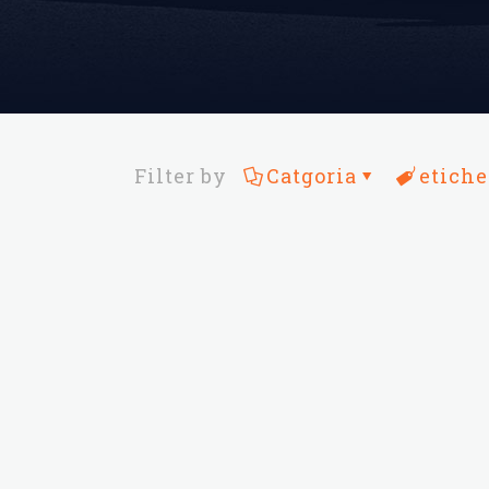
Filter by
Catgoria
etiche