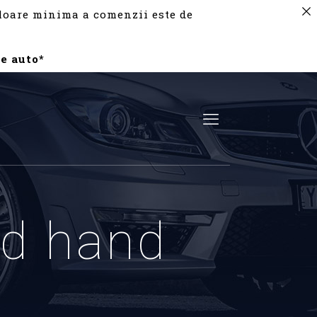
valoare minima a comenzii este de
e auto*
nd hand