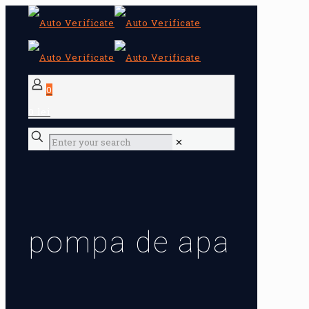
0
0 lei
✕
pompa de apa