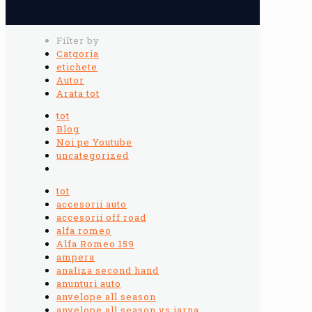
Filter by
Catgoria
etichete
Autor
Arata tot
tot
Blog
Noi pe Youtube
uncategorized
tot
accesorii auto
accesorii off road
alfa romeo
Alfa Romeo 159
ampera
analiza second hand
anunturi auto
anvelope all season
anvelope all season vs iarna