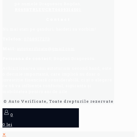
pe numele Dragoescu Bogdan:
R065BTRLEUCRT0409314501
Contact
Nu mai stati pe ganduri, haideti sa vorbim!
Telefon:
0768917273
Mail:
autoverificate@gmail.com
Persoana de contact:
Bogdan Dragoescu.
Achiziționarea unui autoturism second hand, este
o decizie importantă, care implică nu doar o
investiție financiară considerabilă, ci și o alegere
ce vă va influența confortul, siguranța și
mobilitatea pentru ani de zile.
© Auto Verificate, Toate drepturile rezervate
0
0 lei
✕