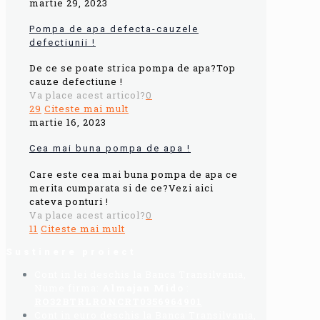
martie 29, 2023
Pompa de apa defecta-cauzele
defectiunii !
De ce se poate strica pompa de apa?Top
cauze defectiune !
Va place acest articol?
0
29
Citeste mai mult
martie 16, 2023
Cea mai buna pompa de apa !
Care este cea mai buna pompa de apa ce
merita cumparata si de ce?Vezi aici
cateva ponturi !
Va place acest articol?
0
11
Citeste mai mult
Sustinere proiect
Cont in lei deschis la Banca Transilvania,
Nume firma:
Almajan Mido
:
RO32BTRLRONCRT0356964901
Cont in euro deschis la Banca Transilvania,