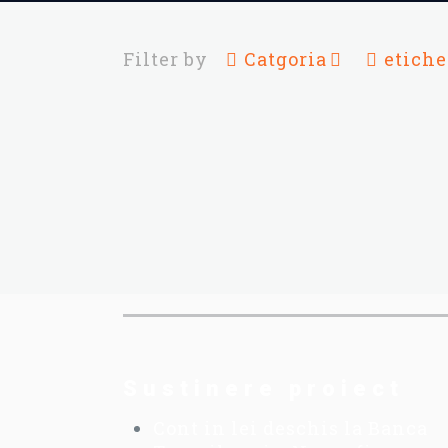
Filter by
Catgoria
etiche
Sustinere proiect
Cont in lei deschis la Banca