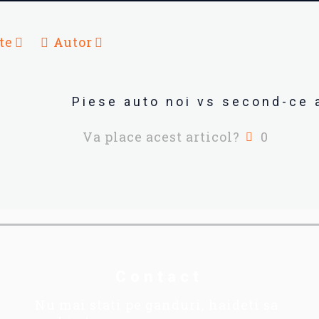
te
Autor
Piese auto noi vs second-ce
Va place acest articol?
0
Contact
Nu mai stati pe ganduri, haideti sa