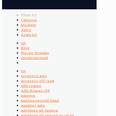
Filter by
Catgoria
etichete
Autor
Arata tot
tot
Blog
Noi pe Youtube
uncategorized
tot
accesorii auto
accesorii off road
alfa romeo
Alfa Romeo 159
ampera
analiza second hand
anunturi auto
anvelope all season
anvelope all season vs iarna