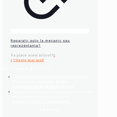
Reparatii auto la mecanic sau
reprezentanta?
Va place acest articol?
0
1
Citeste mai mult
Sustinere proiect
Cont in lei deschis la Banca Transilvania,
Nume firma:
Almajan Mido
:
RO32BTRLRONCRT0356964901
Cont in euro deschis la Banca Transilvania,
pe numele Dragoescu Bogdan:
R065BTRLEUCRT0409314501
Contact