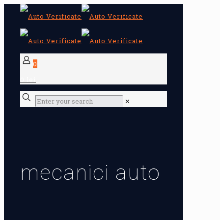
0
0 lei
✕
mecanici auto