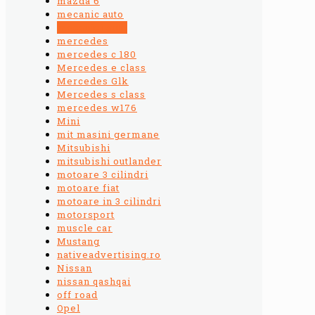
mazda 6
mecanic auto
mecanici auto
mercedes
mercedes c 180
Mercedes e class
Mercedes Glk
Mercedes s class
mercedes w176
Mini
mit masini germane
Mitsubishi
mitsubishi outlander
motoare 3 cilindri
motoare fiat
motoare in 3 cilindri
motorsport
muscle car
Mustang
nativeadvertising.ro
Nissan
nissan qashqai
off road
Opel