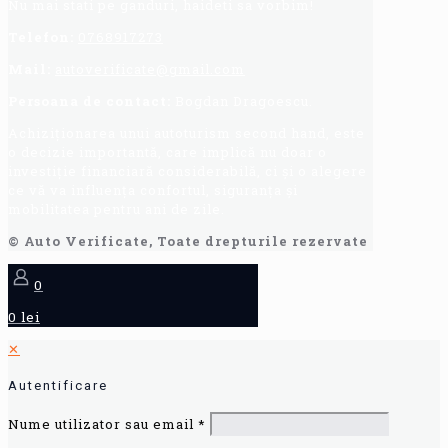
Nu mai stati pe ganduri, haideti sa vorbim!
Telefon:
0768917273
Mail:
autoverificate@gmail.com
Persoana de contact:
Bogdan Dragoescu.
Achiziționarea unui autoturism second hand, este
o decizie importantă, care implică nu doar o
investiție financiară considerabilă, ci și o alegere
ce vă va influența confortul, siguranța și
mobilitatea pentru ani de zile.
© Auto Verificate, Toate drepturile rezervate
0
0 lei
✕
Autentificare
Nume utilizator sau email
*