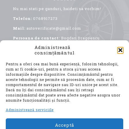
Nu mai stati pe ganduri, haideti sa vorbim!
Telefon:
0768917273
Mail:
autoverificate@gmail.com
Persoana de contact:
Bogdan Dragoescu.
Administrează
consimțământul
Pentru a oferi cea mai bună experiență, folosim tehnologii,
cum ar fi cookie-uri, pentru a stoca și/sau accesa
informațiile despre dispozitive. Consimțământul pentru
aceste tehnologii ne permite să procesăm date, cum ar fi
comportamentul de navigare sau ID-uri unice pe acest site.
Achiziționarea unui autoturism second hand, este
Dacă nu îți dai consimțământul sau îți retragi
o decizie importantă, care implică nu doar o
consimțământul dat poate avea afecte negative asupra unor
investiție financiară considerabilă, ci și o
anumite funcționalități și funcții.
alegere ce vă va influența confortul, siguranța și
mobilitatea pentru ani de zile.
Administrează serviciile
Acceptă
© Auto Verificate, Toate drepturile