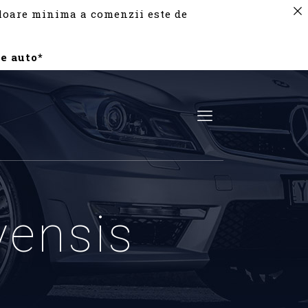
valoare minima a comenzii este de
e auto*
vensis