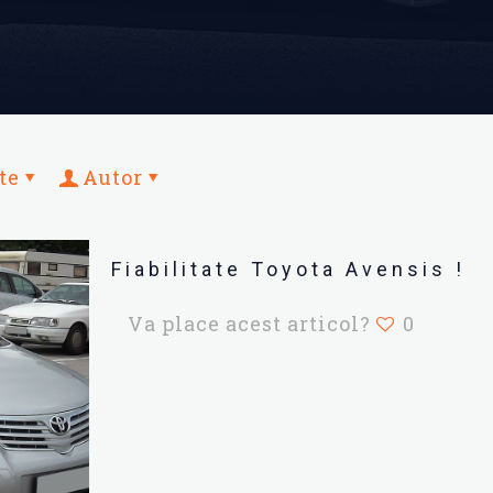
te
Autor
Fiabilitate Toyota Avensis !
Va place acest articol?
0