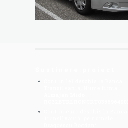
Sustinere proiect
Cont in lei deschis la Banca
Transilvania, Nume firma:
Almajan Mido
:
RO32BTRLRONCRT035696490
Cont in euro deschis la Banca
Transilvania, pe numele
Dragoescu Bogdan: