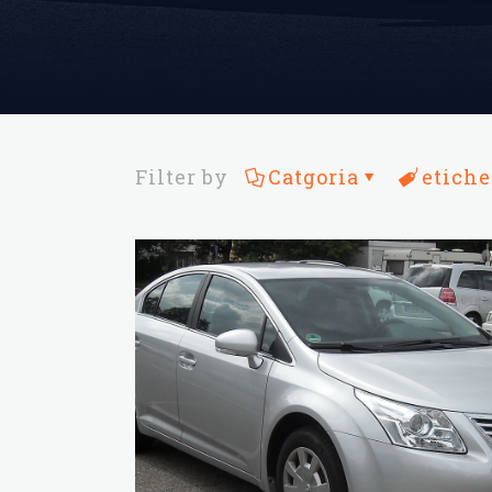
Filter by
Catgoria
etiche