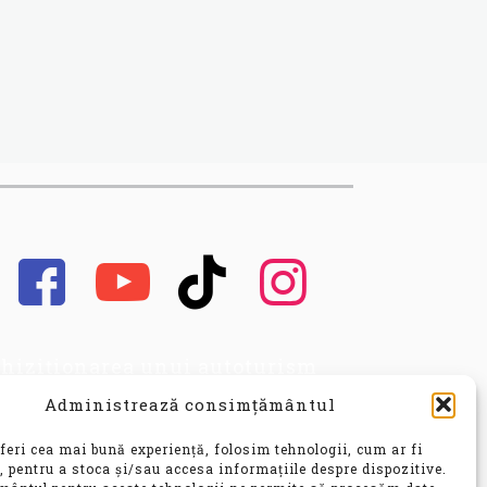
hiziționarea unui autoturism
cond hand, este o decizie
Administrează consimțământul
portantă, care implică nu doar o
vestiție financiară
feri cea mai bună experiență, folosim tehnologii, cum ar fi
nsiderabilă, ci și o alegere ce vă
, pentru a stoca și/sau accesa informațiile despre dispozitive.