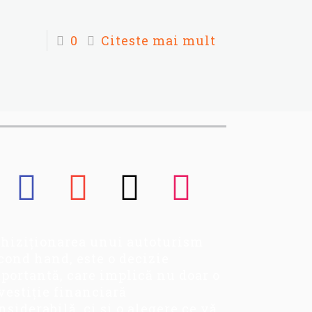
0
Citeste mai mult
hiziționarea unui autoturism
cond hand, este o decizie
portantă, care implică nu doar o
vestiție financiară
nsiderabilă, ci și o alegere ce vă