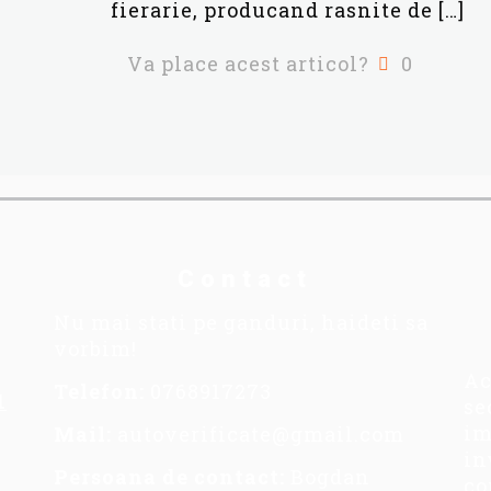
fierarie, producand rasnite de
[…]
Va place acest articol?
0
Contact
Nu mai stati pe ganduri, haideti sa
vorbim!
Ac
Telefon:
0768917273
1
se
im
Mail:
autoverificate@gmail.com
in
Persoana de contact:
Bogdan
co