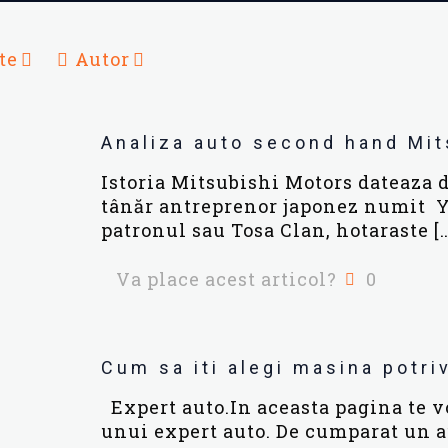
te
Autor
Analiza auto second hand Mit
Istoria Mitsubishi Motors dateaza d
tânăr antreprenor japonez numit Y
patronul sau Tosa Clan, hotaraste
[
Va place acest articol?
0
Cum sa iti alegi masina potri
Expert auto.In aceasta pagina te v
unui expert auto. De cumparat un a