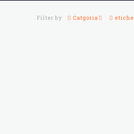
Filter by
Catgoria
etiche