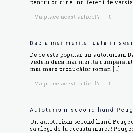
pentru oricine indiferent de varsta
Va place acest articol?
0
Dacia mai merita luata in se
De ce este popular un autoturism Da
vedem daca mai merita cumparata! 
mai mare producător român
[…]
Va place acest articol?
0
Autoturism second hand Peu
Un autoturism second hand Peugeot 
sa alegi de la aceasta marca! Peugeo