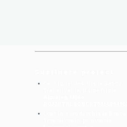
Sustinere proiect
Cont in lei deschis la Banca
Transilvania, Nume firma:
Almajan Mido
:
RO32BTRLRONCRT035696490
Cont in euro deschis la Banca
Transilvania, pe numele