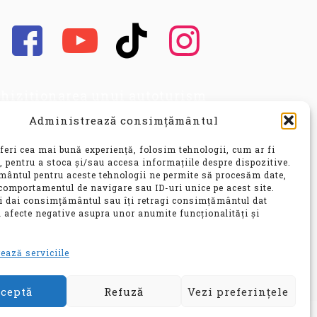
hiziționarea unui autoturism
cond hand, este o decizie
Administrează consimțământul
portantă, care implică nu doar o
vestiție financiară
feri cea mai bună experiență, folosim tehnologii, cum ar fi
nsiderabilă, ci și o alegere ce vă
, pentru a stoca și/sau accesa informațiile despre dispozitive.
ântul pentru aceste tehnologii ne permite să procesăm date,
 influența confortul, siguranța și
comportamentul de navigare sau ID-uri unice pe acest site.
bilitatea pentru ani de zile.
ți dai consimțământul sau îți retragi consimțământul dat
 afecte negative asupra unor anumite funcționalități și
e
ează serviciile
ceptă
Refuză
Vezi preferințele