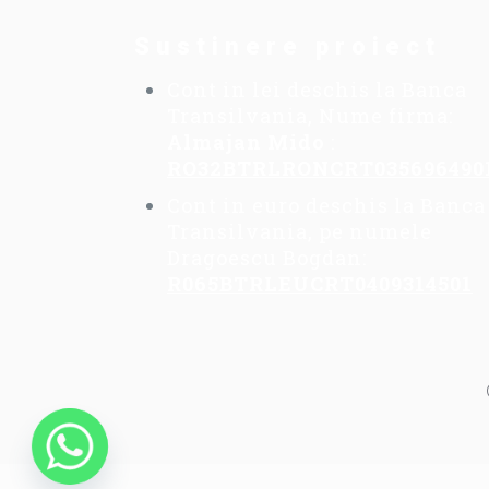
Sustinere proiect
Cont in lei deschis la Banca
Transilvania, Nume firma:
Almajan Mido
:
RO32BTRLRONCRT035696490
Cont in euro deschis la Banca
Transilvania, pe numele
Dragoescu Bogdan:
R065BTRLEUCRT0409314501