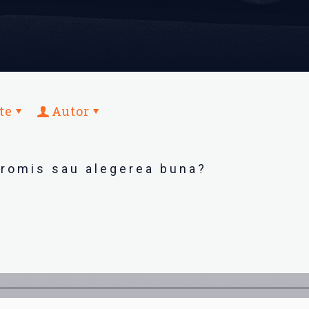
te
Autor
romis sau alegerea buna?