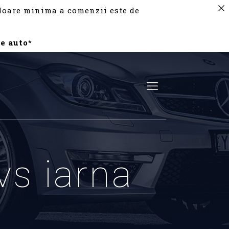
valoare minima a comenzii este de
e auto*
vs iarna