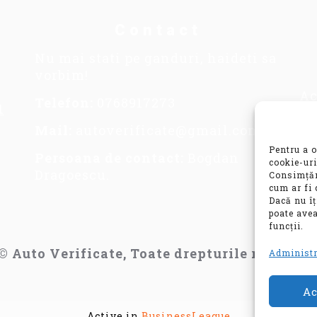
Contact
Nu mai stati pe ganduri, haideti sa
vorbim!
Ac
Telefon:
0768917273
1
se
im
Mail:
autoverificate@gmail.com
in
Pentru a o
Persoana de contact:
Bogdan
co
cookie-uri
Dragoescu.
Consimțăm
va
cum ar fi 
mo
Dacă nu î
poate avea
funcții.
© Auto Verificate, Toate drepturile rezervat
Administr
Ac
Active in
BusinessLeague