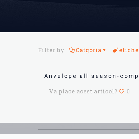
Filter by
Catgoria
etiche
Anvelope all season-comp
Va place acest articol?
0