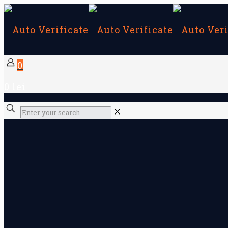
0
0 lei
✕