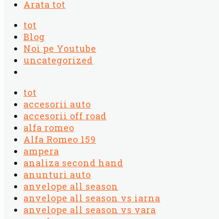
Arata tot
tot
Blog
Noi pe Youtube
uncategorized
tot
accesorii auto
accesorii off road
alfa romeo
Alfa Romeo 159
ampera
analiza second hand
anunturi auto
anvelope all season
anvelope all season vs iarna
anvelope all season vs vara