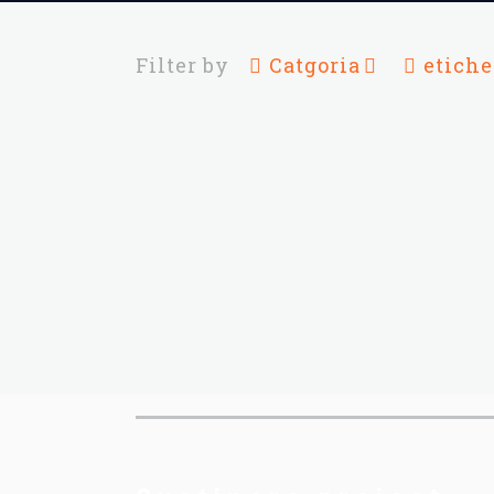
Filter by
Catgoria
etiche