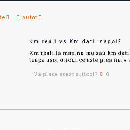
te
Autor
Km reali vs Km dati inapoi?
Km reali la masina tau sau km dati
teapa usor oricui ce este prea naiv 
Va place acest articol?
0