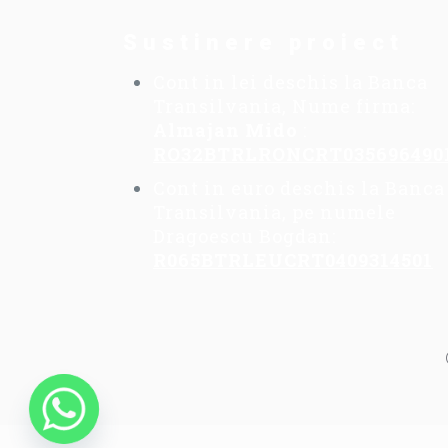
Sustinere proiect
Cont in lei deschis la Banca
Transilvania, Nume firma:
Almajan Mido
:
RO32BTRLRONCRT035696490
Cont in euro deschis la Banca
Transilvania, pe numele
Dragoescu Bogdan:
R065BTRLEUCRT0409314501