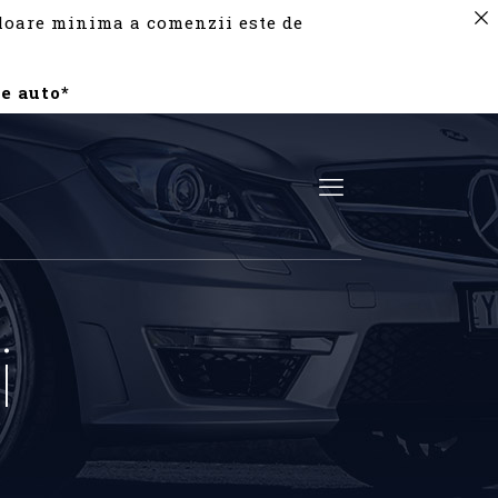
valoare minima a comenzii este de
e auto*
i