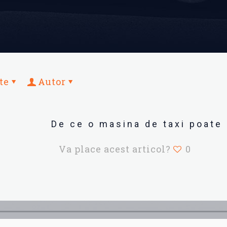
te
Autor
De ce o masina de taxi poate 
Va place acest articol?
0