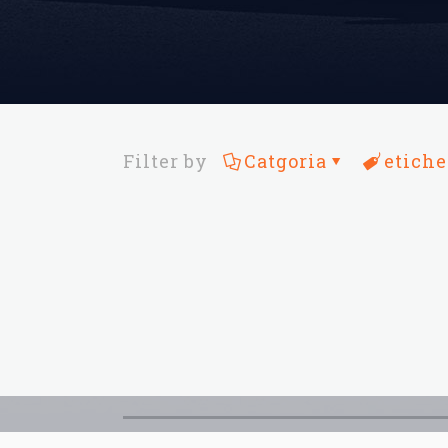
Filter by
Catgoria
etiche