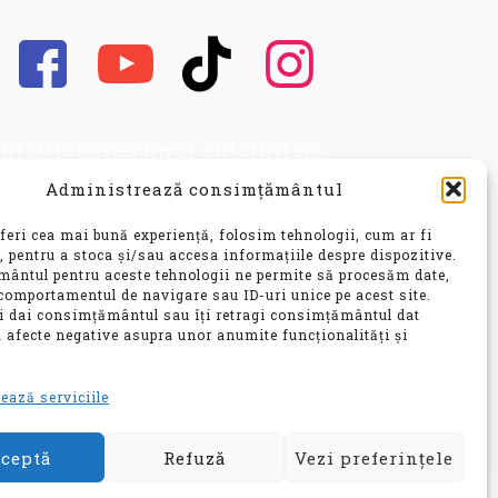
hiziționarea unui autoturism
cond hand, este o decizie
Administrează consimțământul
portantă, care implică nu doar o
vestiție financiară
feri cea mai bună experiență, folosim tehnologii, cum ar fi
nsiderabilă, ci și o alegere ce vă
, pentru a stoca și/sau accesa informațiile despre dispozitive.
ântul pentru aceste tehnologii ne permite să procesăm date,
 influența confortul, siguranța și
comportamentul de navigare sau ID-uri unice pe acest site.
bilitatea pentru ani de zile.
ți dai consimțământul sau îți retragi consimțământul dat
 afecte negative asupra unor anumite funcționalități și
e
ează serviciile
ceptă
Refuză
Vezi preferințele