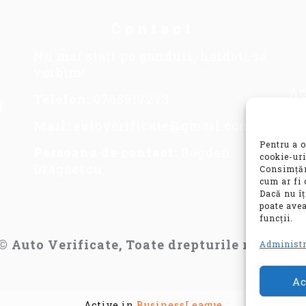
Contact
Nu mai stati pe ganduri, haideti sa
vorbim!
Ac
Telefon:
0768917273
1
se
im
Mail:
autoverificate@gmail.com
in
Pentru a o
Persoana de contact:
Bogdan
co
cookie-uri
Dragoescu.
Consimțăm
va
cum ar fi 
mo
Dacă nu î
poate avea
funcții.
© Auto Verificate, Toate drepturile rezervat
Administr
Ac
Active in
BusinessLeague