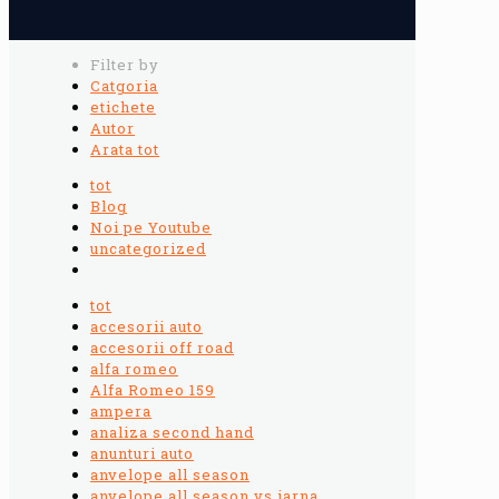
Filter by
Catgoria
etichete
Autor
Arata tot
tot
Blog
Noi pe Youtube
uncategorized
tot
accesorii auto
accesorii off road
alfa romeo
Alfa Romeo 159
ampera
analiza second hand
anunturi auto
anvelope all season
anvelope all season vs iarna