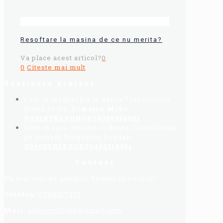
Resoftare la masina de ce nu merita?
Va place acest articol?
0
0
Citeste mai mult
Sustinere proiect
Cont in lei deschis la Banca Transilvania,
Nume firma:
Almajan Mido
:
RO32BTRLRONCRT0356964901
Cont in euro deschis la Banca Transilvania,
pe numele Dragoescu Bogdan:
R065BTRLEUCRT0409314501
Contact
Nu mai stati pe ganduri, haideti sa vorbim!
Telefon:
0768917273
Mail:
autoverificate@gmail.com