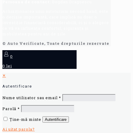
Persoana de contact:
Bogdan Dragoescu.
Achiziționarea unui autoturism second hand, este
o decizie importantă, care implică nu doar o
investiție financiară considerabilă, ci și o alegere
ce vă va influența confortul, siguranța și
mobilitatea pentru ani de zile.
© Auto Verificate, Toate drepturile rezervate
0
0 lei
✕
Autentificare
Nume utilizator sau email
*
Parolă
*
Ține-mă minte
Autentificare
Ai uitat parola?