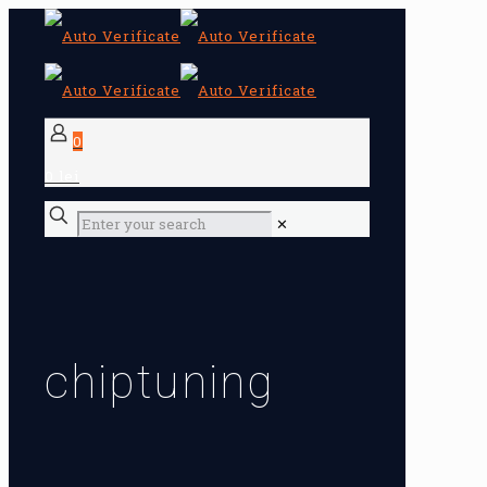
0
0 lei
✕
chiptuning