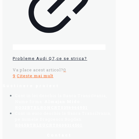
Probleme Audi Q7,ce se strica?
Va place acest articol?
0
9
Citeste mai mult
Sustinere proiect
Cont in lei deschis la Banca Transilvania,
Nume firma:
Almajan Mido
:
RO32BTRLRONCRT0356964901
Cont in euro deschis la Banca Transilvania,
pe numele Dragoescu Bogdan:
R065BTRLEUCRT0409314501
Contact