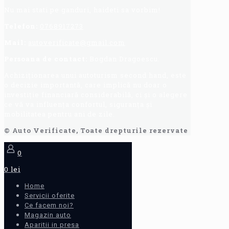
Nu mai stati pe ganduri, haideti sa vorbim!
Telefon:
0768917273
Mail:
autoverificate@gmail.com
Persoana de contact:
Bogdan Dragoescu.
Achiziționarea unui autoturism second hand, este
o decizie importantă, care implică nu doar o
investiție financiară considerabilă, ci și o alegere
ce vă va influența confortul, siguranța și
mobilitatea pentru ani de zile.
© Auto Verificate, Toate drepturile rezervate
0
0 lei
Home
Servicii oferite
Ce facem noi?
Magazin auto
Aparitii in presa