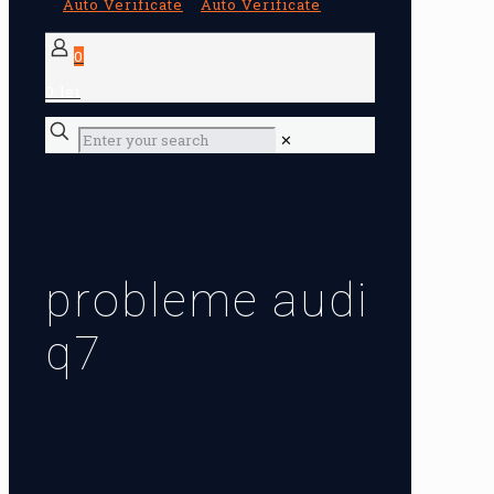
0
0 lei
✕
probleme audi
q7