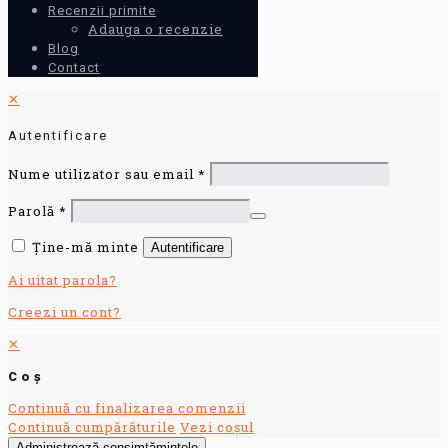
Recenzii primite
Adauga o recenzie
Blog
Contact
✕
Autentificare
Nume utilizator sau email
*
Parolă
*
Ține-mă minte
Autentificare
Ai uitat parola?
Creezi un cont?
✕
Coș
Continuă cu finalizarea comenzii
Continuă cumpărăturile
Vezi coșul
Administrează consimțămintele