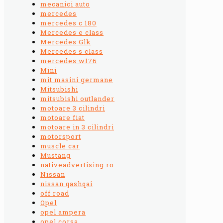
mecanici auto
mercedes
mercedes c 180
Mercedes e class
Mercedes Glk
Mercedes s class
mercedes w176
Mini
mit masini germane
Mitsubishi
mitsubishi outlander
motoare 3 cilindri
motoare fiat
motoare in 3 cilindri
motorsport
muscle car
Mustang
nativeadvertising.ro
Nissan
nissan qashqai
off road
Opel
opel ampera
opel corsa