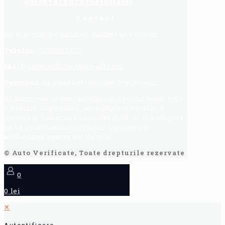
R065BTRLEUCRT0409314501
Contact
Nu mai stati pe ganduri, haideti sa vorbim!
Telefon:
0768917273
Mail:
autoverificate@gmail.com
Persoana de contact:
Bogdan Dragoescu.
Achiziționarea unui autoturism second hand, este
o decizie importantă, care implică nu doar o
investiție financiară considerabilă, ci și o alegere
ce vă va influența confortul, siguranța și
mobilitatea pentru ani de zile.
© Auto Verificate, Toate drepturile rezervate
0
0 lei
✕