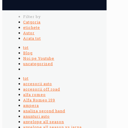
Filter by
Catgoria
etichete
Autor
Arata tot
tot
Blog
Noi pe Youtube
uncategorized
tot
accesorii auto
accesorii off road
alfa romeo
Alfa Romeo 159
ampera
analiza second hand
anunturi auto
anvelope all season
anvelope all season vs iarna