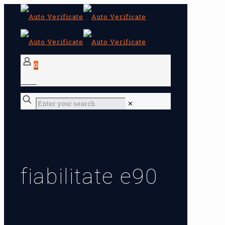
0
0 lei
✕
fiabilitate e90