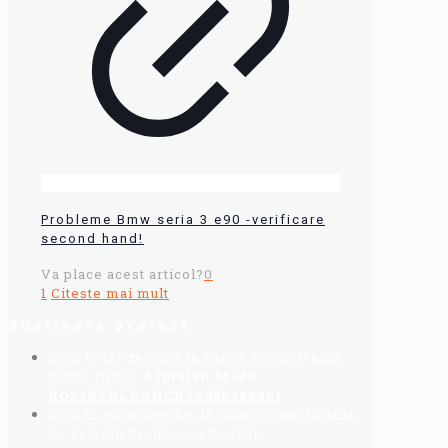
Probleme Bmw seria 3 e90 -verificare
second hand!
Va place acest articol?
0
1
Citeste mai mult
Sustinere proiect
Cont in lei deschis la Banca Transilvania,
Nume firma:
Almajan Mido
:
RO32BTRLRONCRT0356964901
Cont in euro deschis la Banca Transilvania,
pe numele Dragoescu Bogdan: