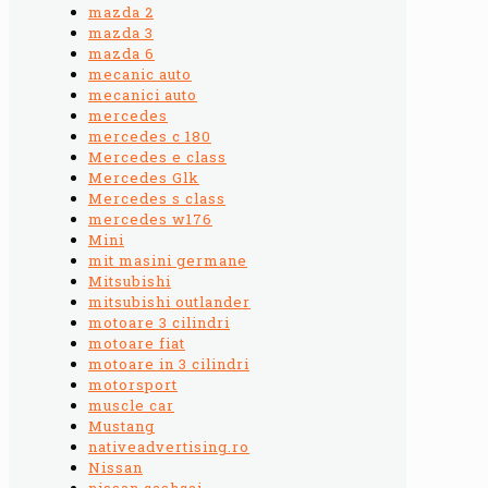
mazda 2
mazda 3
mazda 6
mecanic auto
mecanici auto
mercedes
mercedes c 180
Mercedes e class
Mercedes Glk
Mercedes s class
mercedes w176
Mini
mit masini germane
Mitsubishi
mitsubishi outlander
motoare 3 cilindri
motoare fiat
motoare in 3 cilindri
motorsport
muscle car
Mustang
nativeadvertising.ro
Nissan
nissan qashqai