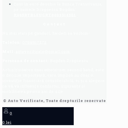
Cont in euro deschis la Banca Transilvania,
pe numele Dragoescu Bogdan:
R065BTRLEUCRT0409314501
Contact
Nu mai stati pe ganduri, haideti sa vorbim!
Telefon:
0768917273
Mail:
autoverificate@gmail.com
Persoana de contact:
Bogdan Dragoescu.
Achiziționarea unui autoturism second hand, este
o decizie importantă, care implică nu doar o
investiție financiară considerabilă, ci și o alegere
ce vă va influența confortul, siguranța și
mobilitatea pentru ani de zile.
© Auto Verificate, Toate drepturile rezervate
0
0 lei