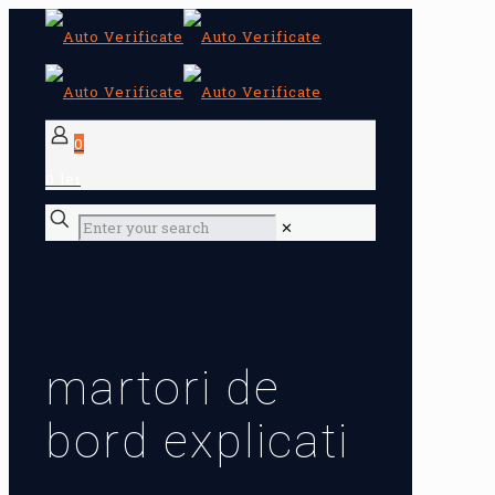
0
0 lei
✕
martori de
bord explicati