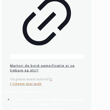
Martori de bord-semnificatie si ce
trebuie sa stii?
Va place acest articol?
2
1
Citeste mai mult
Sustinere proiect
Cont in lei deschis la Banca Transilvania,
Nume firma:
Almajan Mido
:
RO32BTRLRONCRT0356964901