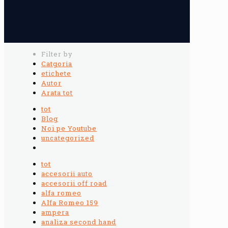
Filter by
Catgoria
etichete
Autor
Arata tot
tot
Blog
Noi pe Youtube
uncategorized
tot
accesorii auto
accesorii off road
alfa romeo
Alfa Romeo 159
ampera
analiza second hand