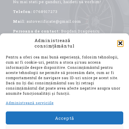
Nu mai stati pe ganduri, haideti sa vorbim!
Telefon:
0768917273
Mail:
autoverificate@gmail.com
Persoana de contact:
Bogdan Dragoescu.
Administrează
consimțământul
Pentru a oferi cea mai bună experiență, folosim tehnologii,
cum ar fi cookie-uri, pentru a stoca și/sau accesa
informațiile despre dispozitive. Consimțământul pentru
aceste tehnologii ne permite să procesăm date, cum ar fi
comportamentul de navigare sau ID-uri unice pe acest site.
Achiziționarea unui autoturism second hand, este
Dacă nu îți dai consimțământul sau îți retragi
o decizie importantă, care implică nu doar o
consimțământul dat poate avea afecte negative asupra unor
investiție financiară considerabilă, ci și o
anumite funcționalități și funcții.
alegere ce vă va influența confortul, siguranța și
mobilitatea pentru ani de zile.
Administrează serviciile
Acceptă
© Auto Verificate, Toate drepturile
rezervate