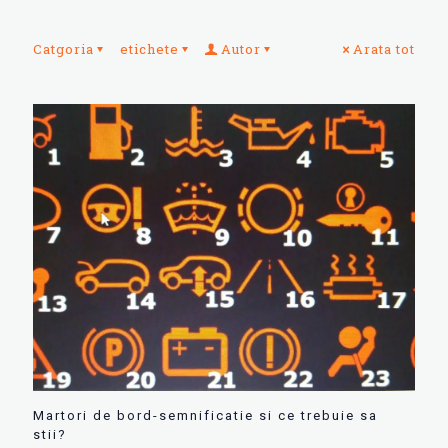
Catgoria
etichete
Autor
Arata tot
Martori de bord-semnificatie si ce trebuie sa
stii?