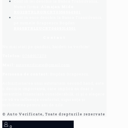
Cont in lei deschis la Banca Transilvania,
Nume firma:
Almajan Mido
:
RO32BTRLRONCRT0356964901
Cont in euro deschis la Banca Transilvania,
pe numele Dragoescu Bogdan:
R065BTRLEUCRT0409314501
Contact
Nu mai stati pe ganduri, haideti sa vorbim!
Telefon:
0768917273
Mail:
autoverificate@gmail.com
Persoana de contact:
Bogdan Dragoescu.
Achiziționarea unui autoturism second hand, este
o decizie importantă, care implică nu doar o
investiție financiară considerabilă, ci și o alegere
ce vă va influența confortul, siguranța și
mobilitatea pentru ani de zile.
© Auto Verificate, Toate drepturile rezervate
0