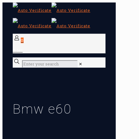
0
0 lei
✕
Bmw e60