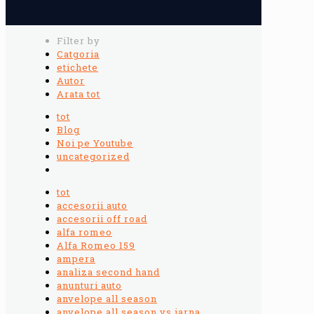
Filter by
Catgoria
etichete
Autor
Arata tot
tot
Blog
Noi pe Youtube
uncategorized
tot
accesorii auto
accesorii off road
alfa romeo
Alfa Romeo 159
ampera
analiza second hand
anunturi auto
anvelope all season
anvelope all season vs iarna