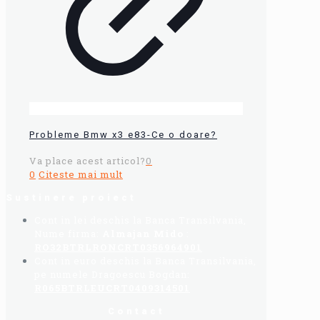
Probleme Bmw x3 e83-Ce o doare?
Va place acest articol?
0
0
Citeste mai mult
Sustinere proiect
Cont in lei deschis la Banca Transilvania,
Nume firma:
Almajan Mido
:
RO32BTRLRONCRT0356964901
Cont in euro deschis la Banca Transilvania,
pe numele Dragoescu Bogdan:
R065BTRLEUCRT0409314501
Contact