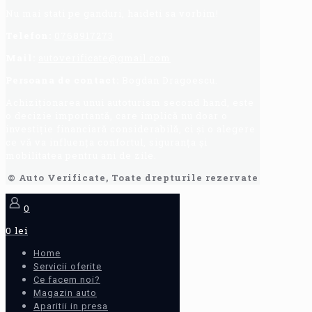
Nu mai stati pe ganduri, haideti sa vorbim!
Telefon:
0768917273
Mail:
autoverificate@gmail.com
Persoana de contact:
Bogdan Dragoescu.
Achiziționarea unui autoturism second hand, este
o decizie importantă, care implică nu doar o
investiție financiară considerabilă, ci și o alegere
ce vă va influența confortul, siguranța și
mobilitatea pentru ani de zile.
© Auto Verificate, Toate drepturile rezervate
0
0 lei
Home
Servicii oferite
Ce facem noi?
Magazin auto
Aparitii in presa