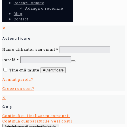
Recenzii primite
Adauga o recenzie
Blog
Contact
✕
Autentificare
Nume utilizator sau email
*
Parolă
*
Ține-mă minte
Autentificare
Ai uitat parola?
Creezi un cont?
✕
Coș
Continuă cu finalizarea comenzii
Continuă cumpărăturile
Vezi coșul
Administrează consimțămintele