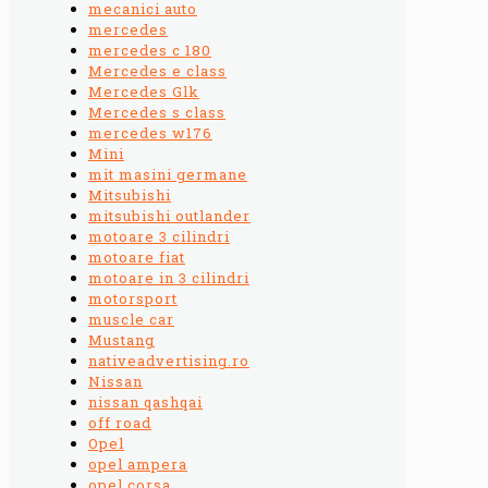
mecanici auto
mercedes
mercedes c 180
Mercedes e class
Mercedes Glk
Mercedes s class
mercedes w176
Mini
mit masini germane
Mitsubishi
mitsubishi outlander
motoare 3 cilindri
motoare fiat
motoare in 3 cilindri
motorsport
muscle car
Mustang
nativeadvertising.ro
Nissan
nissan qashqai
off road
Opel
opel ampera
opel corsa