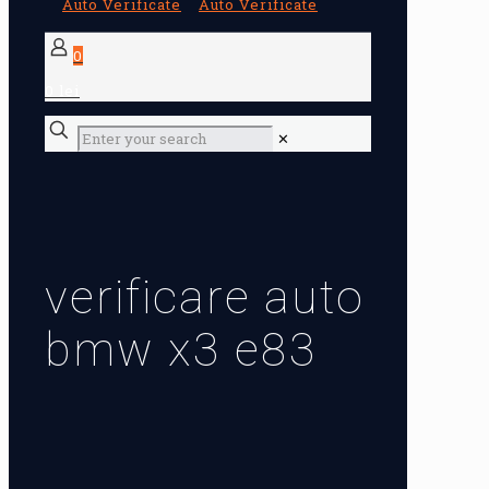
0
0 lei
✕
verificare auto
bmw x3 e83