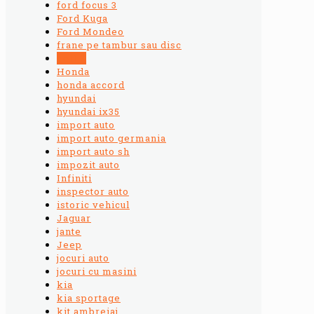
ford focus 3
Ford Kuga
Ford Mondeo
frane pe tambur sau disc
golf 7
Honda
honda accord
hyundai
hyundai ix35
import auto
import auto germania
import auto sh
impozit auto
Infiniti
inspector auto
istoric vehicul
Jaguar
jante
Jeep
jocuri auto
jocuri cu masini
kia
kia sportage
kit ambreiaj