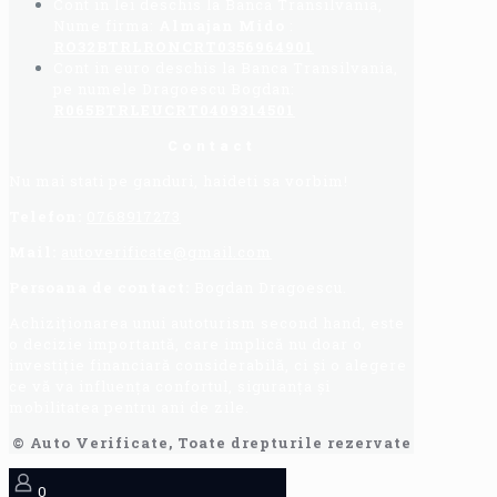
Cont in lei deschis la Banca Transilvania,
Nume firma:
Almajan Mido
:
RO32BTRLRONCRT0356964901
Cont in euro deschis la Banca Transilvania,
pe numele Dragoescu Bogdan:
R065BTRLEUCRT0409314501
Contact
Nu mai stati pe ganduri, haideti sa vorbim!
Telefon:
0768917273
Mail:
autoverificate@gmail.com
Persoana de contact:
Bogdan Dragoescu.
Achiziționarea unui autoturism second hand, este
o decizie importantă, care implică nu doar o
investiție financiară considerabilă, ci și o alegere
ce vă va influența confortul, siguranța și
mobilitatea pentru ani de zile.
© Auto Verificate, Toate drepturile rezervate
0