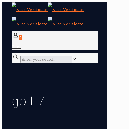
0
0 lei
✕
golf 7