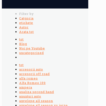
Filter by
Catgoria
etichete
Autor
Arata tot
tot
Blog
Noi pe Youtube
uncategorized
tot
accesorii auto
accesorii off road
alfa romeo
Alfa Romeo 159
ampera
analiza second hand
anunturi auto
anvelope all season
anvelope all season vs iarna