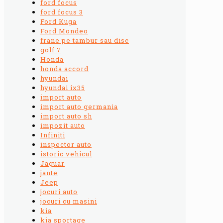
ford focus
ford focus 3
Ford Kuga
Ford Mondeo
frane pe tambur sau disc
golf 7
Honda
honda accord
hyundai
hyundai ix35
import auto
import auto germania
import auto sh
impozit auto
Infiniti
inspector auto
istoric vehicul
Jaguar
jante
Jeep
jocuri auto
jocuri cu masini
kia
kia sportage