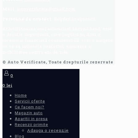
Mail:
autoverificate@gmail.com
Persoana de contact:
Bogdan Dragoescu.
Achiziționarea unui autoturism second hand, este
o decizie importantă, care implică nu doar o
investiție financiară considerabilă, ci și o alegere
ce vă va influența confortul, siguranța și
mobilitatea pentru ani de zile.
© Auto Verificate, Toate drepturile rezervate
0
0 lei
Home
Servicii oferite
Ce facem noi?
Magazin auto
Aparitii in presa
Recenzii primite
Adauga o recenzie
Blog