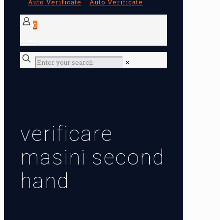
0
0 lei
✕
verificare
masini second
hand