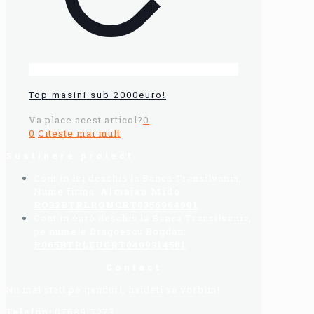
Top masini sub 2000euro!
Va place acest articol?
0
0
Citeste mai mult
Sustinere proiect
Cont in lei deschis la Banca Transilvania,
Nume firma:
Almajan Mido
:
RO32BTRLRONCRT0356964901
Cont in euro deschis la Banca Transilvania,
pe numele Dragoescu Bogdan:
R065BTRLEUCRT0409314501
Contact
Nu mai stati pe ganduri, haideti sa vorbim!
Telefon:
0768917273