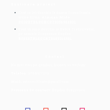
Sustinere proiect
Cont in lei deschis la Banca Transilvania,
Nume firma:
Almajan Mido
:
RO32BTRLRONCRT0356964901
Cont in euro deschis la Banca Transilvania,
pe numele Dragoescu Bogdan:
R065BTRLEUCRT0409314501
Contact
Nu mai stati pe ganduri, haideti sa vorbim!
Telefon:
0768917273
Mail:
autoverificate@gmail.com
Persoana de contact:
Bogdan Dragoescu.