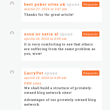
best poker sites uk
spune:
Răspunde
martie 27, 2024 la 3:47 pm
Thanks for thr great article!
ucuz uc satın al
spune:
Răspunde
aprilie 18, 2024 la 6:09 am
It is very comforting to see that others
are suffering from the same problem as
you, wow!
LarryPet
spune:
Răspunde
aprilie 18, 2024 la 6:39 am
PBN sites
We shall build a structure of privately-
owned blog network sites!
Advantages of our privately-owned blog
network: