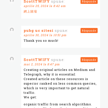
ScottTWIFY
spune:
Răspunde
aprilie 25, 2024 la 8:42 am
網上賭場
pubg uc sitesi
spune:
Răspunde
aprilie 30, 2024 la 10:51 pm
Thank you so much!
ScottTWIFY
spune:
Răspunde
mai 2, 2024 la 8:47 pm
Creating original articles on Medium and
Telegraph, why it is essential:
Created article on these resources is
superior ranked on less common queries,
which is very important to get natural
traffic.
We get:
organic traffic from search algorithms.