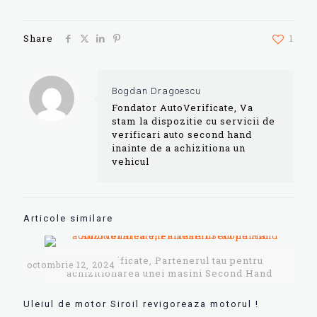
Share
1
Bogdan Dragoescu
Fondator AutoVerificate, Va
stam la dispozitie cu servicii de
verificari auto second hand
inainte de a achizitiona un
vehicul
Articole similare
AutoVerificate, Partenerul tau pentru
octombrie 12, 2024
achizitionarea unei masini Second Hand
Uleiul de motor Siroil revigoreaza motorul !