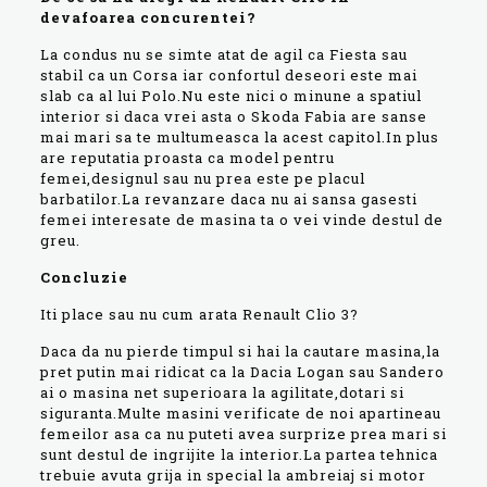
devafoarea concurentei?
La condus nu se simte atat de agil ca Fiesta sau
stabil ca un Corsa iar confortul deseori este mai
slab ca al lui Polo.Nu este nici o minune a spatiul
interior si daca vrei asta o Skoda Fabia are sanse
mai mari sa te multumeasca la acest capitol.In plus
are reputatia proasta ca model pentru
femei,designul sau nu prea este pe placul
barbatilor.La revanzare daca nu ai sansa gasesti
femei interesate de masina ta o vei vinde destul de
greu.
Concluzie
Iti place sau nu cum arata Renault Clio 3?
Daca da nu pierde timpul si hai la cautare masina,la
pret putin mai ridicat ca la Dacia Logan sau Sandero
ai o masina net superioara la agilitate,dotari si
siguranta.Multe masini verificate de noi apartineau
femeilor asa ca nu puteti avea surprize prea mari si
sunt destul de ingrijite la interior.La partea tehnica
trebuie avuta grija in special la ambreiaj si motor