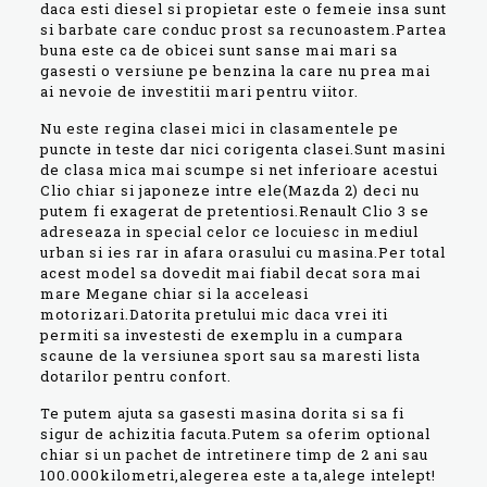
daca esti diesel si propietar este o femeie insa sunt
si barbate care conduc prost sa recunoastem.Partea
buna este ca de obicei sunt sanse mai mari sa
gasesti o versiune pe benzina la care nu prea mai
ai nevoie de investitii mari pentru viitor.
Nu este regina clasei mici in clasamentele pe
puncte in teste dar nici corigenta clasei.Sunt masini
de clasa mica mai scumpe si net inferioare acestui
Clio chiar si japoneze intre ele(Mazda 2) deci nu
putem fi exagerat de pretentiosi.Renault Clio 3 se
adreseaza in special celor ce locuiesc in mediul
urban si ies rar in afara orasului cu masina.Per total
acest model sa dovedit mai fiabil decat sora mai
mare Megane chiar si la acceleasi
motorizari.Datorita pretului mic daca vrei iti
permiti sa investesti de exemplu in a cumpara
scaune de la versiunea sport sau sa maresti lista
dotarilor pentru confort.
Te putem ajuta sa gasesti masina dorita si sa fi
sigur de achizitia facuta.Putem sa oferim optional
chiar si un pachet de intretinere timp de 2 ani sau
100.000kilometri,alegerea este a ta,alege intelept!