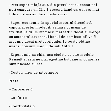
-Pret super mic,la 30% din pretul cat au costat noi
poti cumpara un Clio 3 second hand care il vei mai
folosi cativa ani fara costuri mari
-Super economic.In special motorul diesel sub
capota acestui model iti asigura consum de
invidiat.La drum lung iesi mai ieftin decat ai merge
cu autocarul sau trenul,bonul de combustibil va fi
mai mic decat pretul biletului.Se poate obtine
uneori consum mediu de sub 4litri !
-Ergonomie nu chiar asa ciudata ca alte modele
Renault si asta ne place,putine butoane si comenzi
sunt plasate aiurea.
-Costuri mici de intretinere
Note
–
Caroserie 6
-Confort 8
-Sportivitate 6