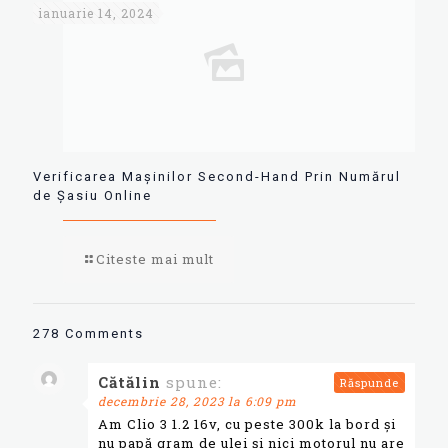
ianuarie 14, 2024
Verificarea Mașinilor Second-Hand Prin Numărul
de Șasiu Online
Citeste mai mult
278 Comments
Cătălin
spune:
Răspunde
decembrie 28, 2023 la 6:09 pm
Am Clio 3 1.2 16v, cu peste 300k la bord și
nu papă gram de ulei și nici motorul nu are