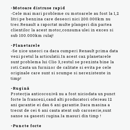
-Motoare distruse rapid
-Cele mai mari probleme cu motoarele au fost la 1,2
litri pe benzina care deseori nici 200.000km nu
trec.Renault a raportat multe plangeri din partea
clientilor la acest motor,consuma ulei in exces si
sub 100.000km rulaj!
-Planetarele
-Se zice uneori ca daca cumperi Renault prima data
vezi pretul la articulatii.In acest caz planetarele
sunt problema lui Clio 3,restul se prezinta bine la
roti.Cauta un furnizor de calitate si evita pe cele
originale care sunt si scumpe si nerezistente in
timp!
-Rugină
Protecția anticorozivă nu a fost niciodata un punct
forte la francezi,cand alti producatori ofereau 12
ani garantie ei dau 6 ani garantie.Daca masina a
trecut de cei 6 ani cauta atent sub caroserie,sunt
sanse sa gasesti rugina.Ia masuri din timp !
-Puncte forte