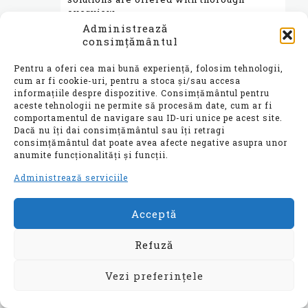
overview.
Administrează
consimțământul
RogerSop
spune:
Răspunde
Pentru a oferi cea mai bună experiență, folosim tehnologii,
iulie 25, 2024 la 6:01 am
cum ar fi cookie-uri, pentru a stoca și/sau accesa
informațiile despre dispozitive. Consimțământul pentru
The Hidden Account Concerning Solana’s
aceste tehnologii ne permite să procesăm date, cum ar fi
Creator Toly’s Achievement
comportamentul de navigare sau ID-uri unice pe acest site.
Post A Couple of Cups of Java with a Brew
Dacă nu îți dai consimțământul sau îți retragi
Yakovenko, the visionary the mastermind
consimțământul dat poate avea afecte negative asupra unor
behind Solana, commenced his quest with
anumite funcționalități și funcții.
a modest routine – two cups of coffee and
a beer. Unaware to him, these moments
Administrează serviciile
would spark the wheels of his journey.
Currently, Solana exists as a significant
Acceptă
player in the digital currency world,
boasting a market value of billions.
Refuză
First Sales of Ethereum ETF
The new Ethereum ETF newly was
introduced with a staggering trading
Vezi preferințele
volume. This historic event witnessed
various spot Ethereum ETFs from