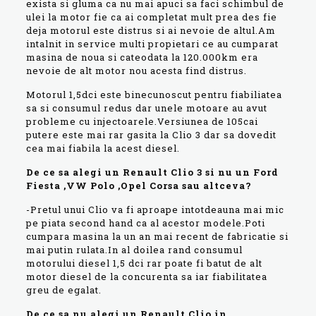
exista si gluma ca nu mai apuci sa faci schimbul de
ulei la motor fie ca ai completat mult prea des fie
deja motorul este distrus si ai nevoie de altul.Am
intalnit in service multi propietari ce au cumparat
masina de noua si cateodata la 120.000km era
nevoie de alt motor nou acesta find distrus.
Motorul 1,5dci este binecunoscut pentru fiabiliatea
sa si consumul redus dar unele motoare au avut
probleme cu injectoarele.Versiunea de 105cai
putere este mai rar gasita la Clio 3 dar sa dovedit
cea mai fiabila la acest diesel.
De ce sa alegi un Renault Clio 3 si nu un Ford
Fiesta ,VW Polo ,Opel Corsa sau altceva?
-Pretul unui Clio va fi aproape intotdeauna mai mic
pe piata second hand ca al acestor modele.Poti
cumpara masina la un an mai recent de fabricatie si
mai putin rulata.In al doilea rand consumul
motorului diesel 1,5 dci rar poate fi batut de alt
motor diesel de la concurenta sa iar fiabilitatea
greu de egalat.
De ce sa nu alegi un Renault Clio in