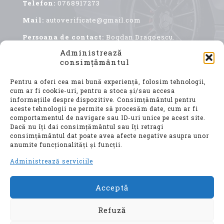
Telefon:
0768917273
Mail:
autoverificate@gmail.com
Persoana de contact:
Bogdan Dragoescu.
Administrează
consimțământul
Pentru a oferi cea mai bună experiență, folosim tehnologii,
cum ar fi cookie-uri, pentru a stoca și/sau accesa
informațiile despre dispozitive. Consimțământul pentru
aceste tehnologii ne permite să procesăm date, cum ar fi
comportamentul de navigare sau ID-uri unice pe acest site.
Achiziționarea unui autoturism second hand, este
Dacă nu îți dai consimțământul sau îți retragi
o decizie importantă, care implică nu doar o
consimțământul dat poate avea afecte negative asupra unor
investiție financiară considerabilă, ci și o
anumite funcționalități și funcții.
alegere ce vă va influența confortul, siguranța și
mobilitatea pentru ani de zile.
Administrează serviciile
Acceptă
© Auto Verificate, Toate drepturile
rezervate
Refuză