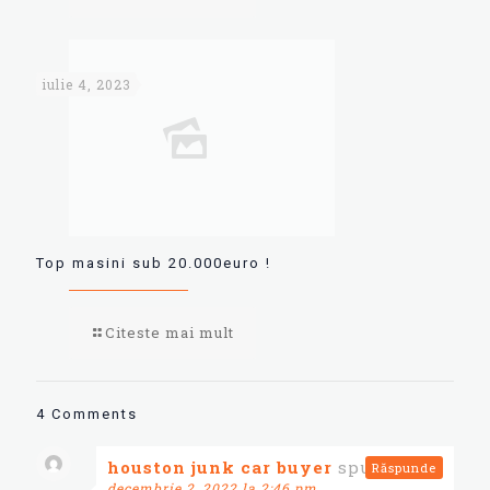
iulie 4, 2023
Top masini sub 20.000euro !
Citeste mai mult
4 Comments
houston junk car buyer
spune:
Răspunde
decembrie 2, 2022 la 2:46 pm