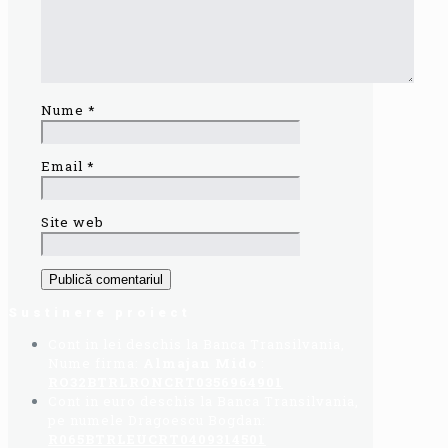
Nume
*
Email
*
Site web
Sustinere proiect
Cont in lei deschis la Banca Transilvania,
Nume firma:
Almajan Mido
:
RO32BTRLRONCRT0356964901
Cont in euro deschis la Banca Transilvania,
pe numele Dragoescu Bogdan:
R065BTRLEUCRT0409314501