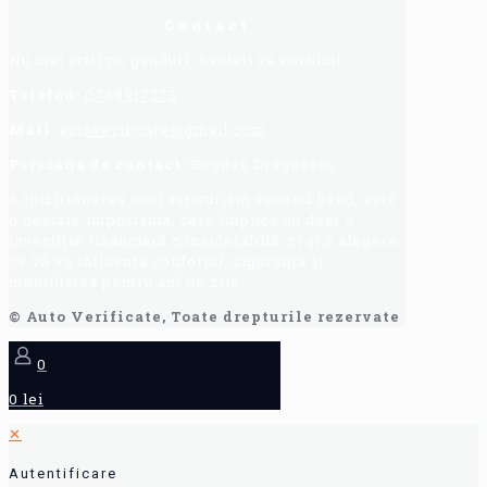
Contact
Nu mai stati pe ganduri, haideti sa vorbim!
Telefon:
0768917273
Mail:
autoverificate@gmail.com
Persoana de contact:
Bogdan Dragoescu.
Achiziționarea unui autoturism second hand, este
o decizie importantă, care implică nu doar o
investiție financiară considerabilă, ci și o alegere
ce vă va influența confortul, siguranța și
mobilitatea pentru ani de zile.
© Auto Verificate, Toate drepturile rezervate
0
0 lei
✕
Autentificare