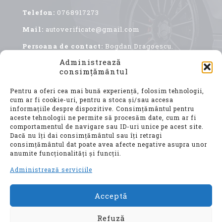
Telefon:
0768917273
Mail:
autoverificate@gmail.com
Persoana de contact:
Bogdan Dragoescu.
Administrează
consimțământul
Pentru a oferi cea mai bună experiență, folosim tehnologii,
cum ar fi cookie-uri, pentru a stoca și/sau accesa
informațiile despre dispozitive. Consimțământul pentru
aceste tehnologii ne permite să procesăm date, cum ar fi
comportamentul de navigare sau ID-uri unice pe acest site.
Achiziționarea unui autoturism second hand, este
Dacă nu îți dai consimțământul sau îți retragi
o decizie importantă, care implică nu doar o
consimțământul dat poate avea afecte negative asupra unor
investiție financiară considerabilă, ci și o
anumite funcționalități și funcții.
alegere ce vă va influența confortul, siguranța și
mobilitatea pentru ani de zile.
Administrează serviciile
Acceptă
© Auto Verificate, Toate drepturile
rezervate
Refuză