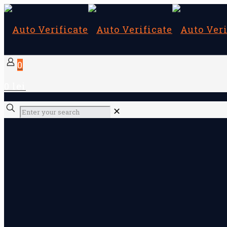
0
0 lei
✕