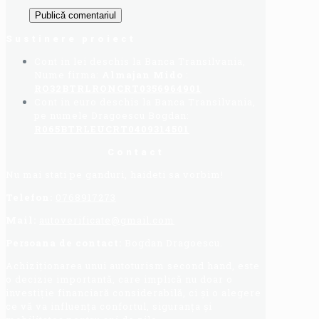
Sustinere proiect
Cont in lei deschis la Banca Transilvania,
Nume firma:
Almajan Mido
:
RO32BTRLRONCRT0356964901
Cont in euro deschis la Banca Transilvania,
pe numele Dragoescu Bogdan:
R065BTRLEUCRT0409314501
Contact
Nu mai stati pe ganduri, haideti sa vorbim!
Telefon:
0768917273
Mail:
autoverificate@gmail.com
Persoana de contact:
Bogdan Dragoescu.
Achiziționarea unui autoturism second hand, este
o decizie importantă, care implică nu doar o
investiție financiară considerabilă, ci și o alegere
ce vă va influența confortul, siguranța și