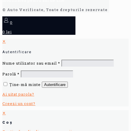
mobilitatea pentru ani de zile.
© Auto Verificate, Toate drepturile rezervate
0
0 lei
✕
Autentificare
Nume utilizator sau email
*
Parolă
*
Ține-mă minte
Autentificare
Ai uitat parola?
Creezi un cont?
✕
Coș