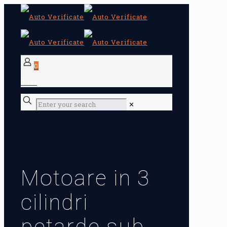
0
0 lei
✕
Motoare in 3
cilindri
petarde sub