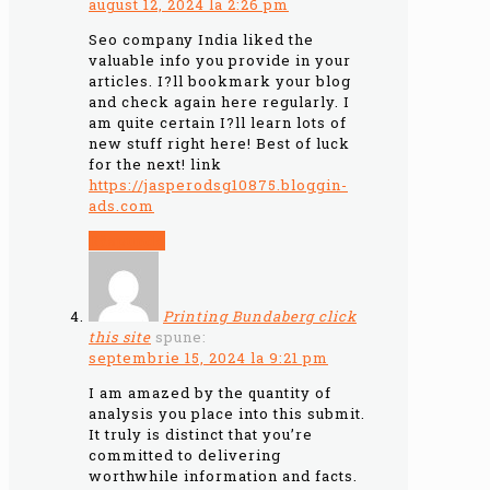
august 12, 2024 la 2:26 pm
Seo company India liked the
valuable info you provide in your
articles. I?ll bookmark your blog
and check again here regularly. I
am quite certain I?ll learn lots of
new stuff right here! Best of luck
for the next! link
https://jasperodsg10875.bloggin-
ads.com
Răspunde
Printing Bundaberg click
this site
spune:
septembrie 15, 2024 la 9:21 pm
I am amazed by the quantity of
analysis you place into this submit.
It truly is distinct that you’re
committed to delivering
worthwhile information and facts.