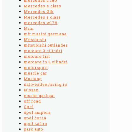
mercedes c 180
Mercedes e class
Mercedes Glk
Mercedes s class
mercedes w176
Mini
mit masini germane
Mitsubishi
mitsubishi outlander
motoare 3 cilindri
motoare fiat
motoare in 3 cilindri
motorsport
muscle car
Mustang
nativeadvertising.ro
Nissan
nissan qashqai
off road
Opel
opel ampera
opel corsa
opel zafira
parc auto