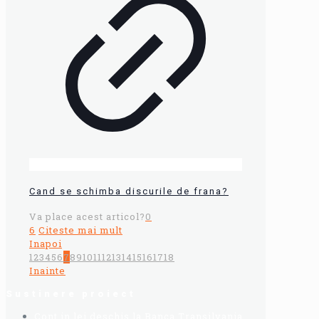
Cand se schimba discurile de frana?
Va place acest articol?
0
6
Citeste mai mult
Inapoi
1
2
3
4
5
6
7
8
9
10
11
12
13
14
15
16
17
18
Inainte
Sustinere proiect
Cont in lei deschis la Banca Transilvania,