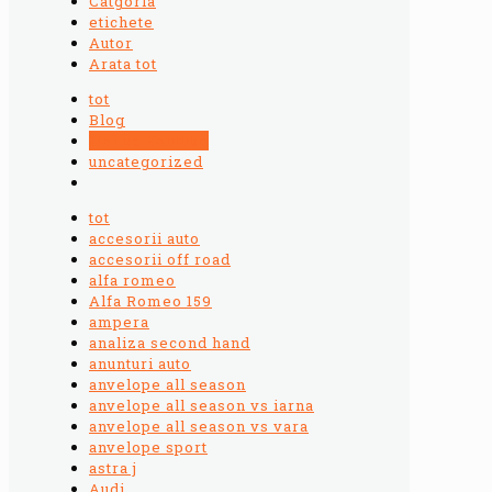
Catgoria
etichete
Autor
Arata tot
tot
Blog
Noi pe Youtube
uncategorized
tot
accesorii auto
accesorii off road
alfa romeo
Alfa Romeo 159
ampera
analiza second hand
anunturi auto
anvelope all season
anvelope all season vs iarna
anvelope all season vs vara
anvelope sport
astra j
Audi