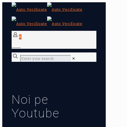
0
0 lei
✕
Noi pe
Youtube