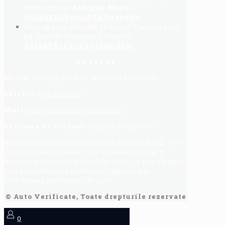
Nume firma:
Almajan Mido
:
RO32BTRLRONCRT0356964901
Cont in euro deschis la Banca Transilvania,
pe numele Dragoescu Bogdan:
R065BTRLEUCRT0409314501
Contact
Nu mai stati pe ganduri, haideti sa vorbim!
Telefon:
0768917273
Mail:
autoverificate@gmail.com
Persoana de contact:
Bogdan Dragoescu.
Achiziționarea unui autoturism second hand, este
o decizie importantă, care implică nu doar o
investiție financiară considerabilă, ci și o alegere
ce vă va influența confortul, siguranța și
mobilitatea pentru ani de zile.
© Auto Verificate, Toate drepturile rezervate
0