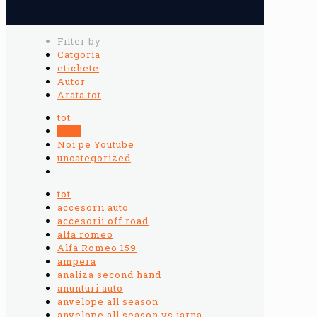
Filter by
Catgoria
etichete
Autor
Arata tot
tot
Blog
Noi pe Youtube
uncategorized
tot
accesorii auto
accesorii off road
alfa romeo
Alfa Romeo 159
ampera
analiza second hand
anunturi auto
anvelope all season
anvelope all season vs iarna