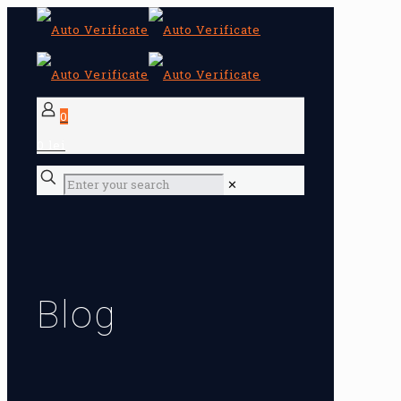
0
0 lei
✕
Blog