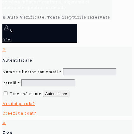
ce vă va influența confortul, siguranța și
mobilitatea pentru ani de zile.
© Auto Verificate, Toate drepturile rezervate
0
0 lei
✕
Autentificare
Nume utilizator sau email
*
Parolă
*
Ține-mă minte
Autentificare
Ai uitat parola?
Creezi un cont?
✕
Coș