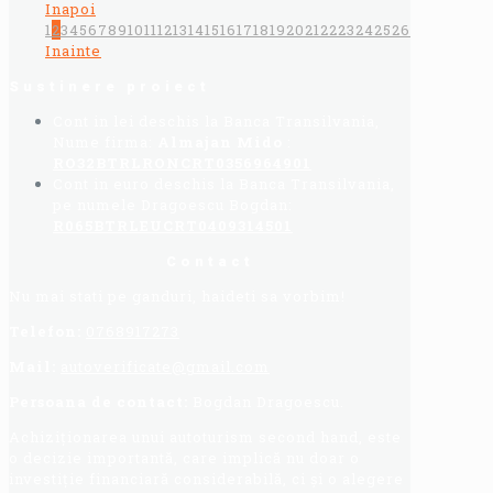
Inapoi
1
2
3
4
5
6
7
8
9
10
11
12
13
14
15
16
17
18
19
20
21
22
23
24
25
26
Inainte
Sustinere proiect
Cont in lei deschis la Banca Transilvania,
Nume firma:
Almajan Mido
:
RO32BTRLRONCRT0356964901
Cont in euro deschis la Banca Transilvania,
pe numele Dragoescu Bogdan:
R065BTRLEUCRT0409314501
Contact
Nu mai stati pe ganduri, haideti sa vorbim!
Telefon:
0768917273
Mail:
autoverificate@gmail.com
Persoana de contact:
Bogdan Dragoescu.
Achiziționarea unui autoturism second hand, este
o decizie importantă, care implică nu doar o
investiție financiară considerabilă, ci și o alegere