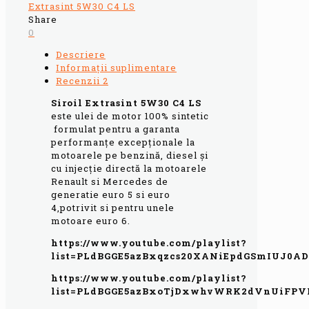
Extrasint 5W30 C4 LS
Share
0
Descriere
Informații suplimentare
Recenzii
2
Siroil Extrasint 5W30 C4 LS
este ulei de motor 100% sintetic
formulat pentru a garanta
performanțe excepționale la
motoarele pe benzină, diesel și
cu injecție directă la motoarele
Renault si Mercedes de
generatie euro 5 si euro
4,potrivit si pentru unele
motoare euro 6.
https://www.youtube.com/playlist?
list=PLdBGGE5azBxqzcs20XANiEpdGSmIUJ0AD
https://www.youtube.com/playlist?
list=PLdBGGE5azBxoTjDxwhvWRK2dVnUiFPV