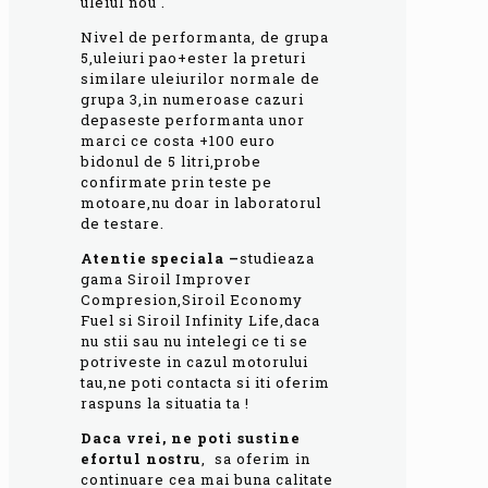
uleiul nou .
Nivel de performanta, de grupa
5,uleiuri pao+ester la preturi
similare uleiurilor normale de
grupa 3,in numeroase cazuri
depaseste performanta unor
marci ce costa +100 euro
bidonul de 5 litri,probe
confirmate prin teste pe
motoare,nu doar in laboratorul
de testare.
Atentie speciala –
studieaza
gama Siroil Improver
Compresion,Siroil Economy
Fuel si Siroil Infinity Life,daca
nu stii sau nu intelegi ce ti se
potriveste in cazul motorului
tau,ne poti contacta si iti oferim
raspuns la situatia ta !
Daca vrei, ne poti sustine
efortul
nostru
, sa oferim in
continuare cea mai buna calitate