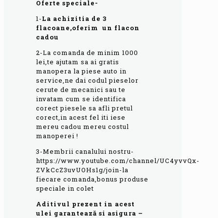
Oferte speciale-
1-
L
a achizitia de 3
flacoane,oferim un flacon
cadou
2-La comanda de minim 1000
lei,te ajutam sa ai gratis
manopera la piese auto in
service,ne dai codul pieselor
cerute de mecanici sau te
invatam cum se identifica
corect piesele sa afli pretul
corect,in acest fel iti iese
mereu cadou mereu costul
manoperei !
3-Membrii canalului nostru-
https://www.youtube.com/channel/UC4yvvQx-
ZVkCcZ3uvUOHs1g/join-la
fiecare comanda,bonus produse
speciale in colet
Aditivul prezent in acest
ulei garantează si asigura –