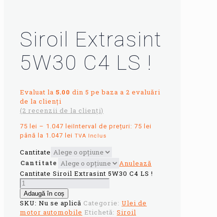
Siroil Extrasint
5W30 C4 LS !
Evaluat la
5.00
din 5 pe baza a
2
evaluări
de la clienți
(
2
recenzii de la clienți)
75
lei
–
1.047
lei
Interval de prețuri: 75 lei
până la 1.047 lei
TVA Inclus
Cantitate
Cantitate
Anulează
Cantitate Siroil Extrasint 5W30 C4 LS !
Adaugă în coș
SKU:
Nu se aplică
Categorie:
Ulei de
motor automobile
Etichetă:
Siroil