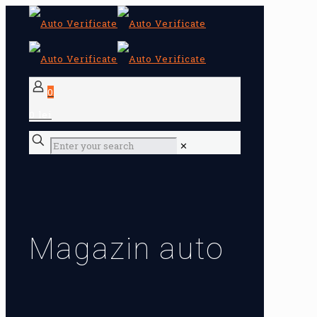
0
0 lei
✕
Magazin auto