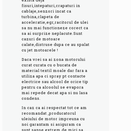
exista deja
fisuri,intepaturi,crapaturi in
cablaje,senzori incat ca
turbina,clapeta de
acceleratie,egr,racitorul de ulei
sa nu mai functioneze corect ca
sa ai surprize neplacute.Sunt
cazuri de motoare
calate,distruse dupa ce au spalat
cu jet motoarele !
Daca vrei sa ai zona motorului
curat curata cu o bucata de
material textil moale dar fara a
utiliza apa ci spray pt contacte
electrice sau alcool de orice tip
pentru ca alcoolul se evapora
mai repede decat apa si nu lasa
condens.
In caz ca ai respectat tot ce am
recomandat ,producatorul
uleiului de motor impreuna cu
noi garantam si asiguram ca
sunt sanse extrem de mici sa