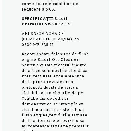
convertoarele catalitice de
reducere a NOX.
SPECIFICAȚII Siroil
Extrasint 5W30 C4 LS
API SN/CF ACEA C4
(COMPATIBIL C3 A3/B4) RN
0720 MB 226,51
Recomandam folosirea de flush
engine
Siroil Oil Cleaner
pentru a curata motorul inainte
de a face schimbul de ulei daca
vreti rezultate excelente inca
de la prima revizie si sa
prelungiti durata de viata a
uleiului nou.In clipurile de pe
Youtube am dovedit si
demonstrat ce se intampla cu
uleiul nou daca nu este folosit
flush engine,rezidurile ramase
de la anterioarele revizii o sa
murdareasca si uzeze prematur