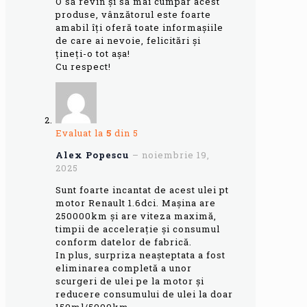
O să revin și să mai cumpăr acest
produse, vânzătorul este foarte
amabil îți oferă toate informașiile
de care ai nevoie, felicitări și
țineți-o tot așa!
Cu respect!
Evaluat la
5
din 5
Alex Popescu
–
noiembrie 19,
2025
Sunt foarte incantat de acest ulei pt
motor Renault 1.6dci. Mașina are
250000km și are viteza maximă,
timpii de accelerație și consumul
conform datelor de fabrică.
In plus, surpriza neașteptata a fost
eliminarea completă a unor
scurgeri de ulei pe la motor și
reducere consumului de ulei la doar