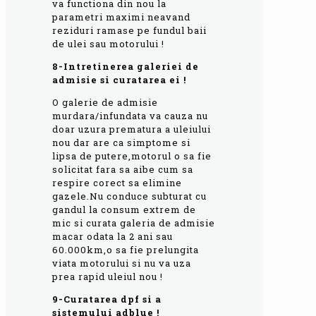
va functiona din nou la
parametri maximi neavand
reziduri ramase pe fundul baii
de ulei sau motorului !
8-Intretinerea galeriei de
admisie si curatarea ei !
O galerie de admisie
murdara/infundata va cauza nu
doar uzura prematura a uleiului
nou dar are ca simptome si
lipsa de putere,motorul o sa fie
solicitat fara sa aibe cum sa
respire corect sa elimine
gazele.Nu conduce subturat cu
gandul la consum extrem de
mic si curata galeria de admisie
macar odata la 2 ani sau
60.000km,o sa fie prelungita
viata motorului si nu va uza
prea rapid uleiul nou !
9-Curatarea dpf si a
sistemului adblue !