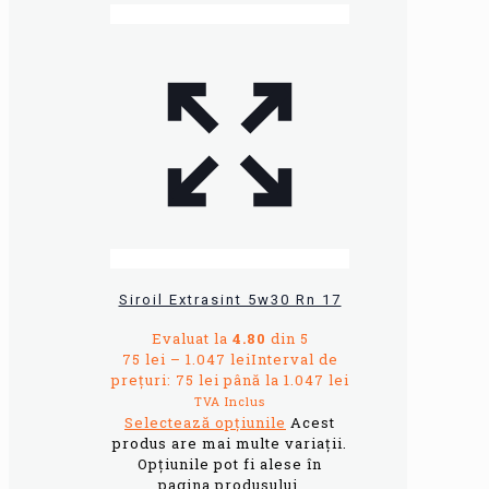
Siroil Extrasint 5w30 Rn 17
Evaluat la
4.80
din 5
75
lei
–
1.047
lei
Interval de
prețuri: 75 lei până la 1.047 lei
TVA Inclus
Selectează opțiunile
Acest
produs are mai multe variații.
Opțiunile pot fi alese în
pagina produsului.