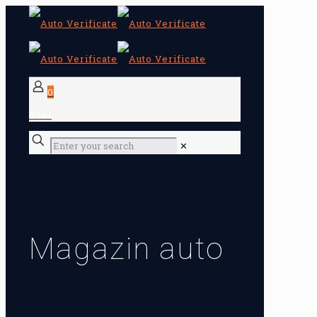
0
0 lei
✕
Magazin auto