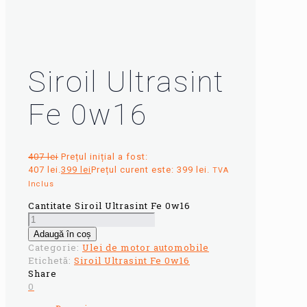
Siroil Ultrasint
Fe 0w16
407
lei
Prețul inițial a fost:
407 lei.
399
lei
Prețul curent este: 399 lei.
TVA
Inclus
Cantitate Siroil Ultrasint Fe 0w16
Adaugă în coș
Categorie:
Ulei de motor automobile
Etichetă:
Siroil Ultrasint Fe 0w16
Share
0