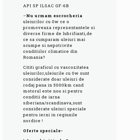
API SP ILSAC GF-6B
–
Nu urmam escrocheria
uleiurilor cu 0w ce o
promoveaza reprezentantele si
diverse firme de lubrifianti,de
ce sa cumparam uleiuri mai
scumpe si nepotrivite
conditiilor climatice din
Romania?
Cititi graficul cu vascozitatea
uleiurilor,uleiurile cu 0w sunt
considerate doar uleiuri de
rodaj pana in 5000km cand
motorul este nou si pentru
conditii de iarna
siberiana/scandinava,sunt
considerate uleiuri speciale
pentru ierni in regiunile
nordice !
Oferte speciale-