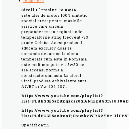
Descriere
Siroil Ultrasint Fe 0w16
este
ulei de motor 100% sintetic
special creat pentru masinile
asiatice care circula
preponderent in regiuni unde
temperaturile ating frecvent -30
grade Celsius.Acest produs il
aducem exclusiv doar la
comanda deoarece la clima
temperata cum este in Romania
este mult mai potrivit 5w30 ce
are acceasi norma a
constructorului auto.La uleiul
Siroil,produse echivalente sunt
A7/B7 si Vw 504-507 .
https://www.youtube.com/playlist?
list=PLdBGGE5azBxqzcs20XANiEpdGSmIUJ0AD
https://www.youtube.com/playlist?
list=PLdBGGE5azBxoTjDxwhvWRK2dVnUiFPV
Specificatii