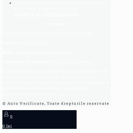
Cont in euro deschis la Banca Transilvania,
pe numele Dragoescu Bogdan:
R065BTRLEUCRT0409314501
Contact
Nu mai stati pe ganduri, haideti sa vorbim!
Telefon:
0768917273
Mail:
autoverificate@gmail.com
Persoana de contact:
Bogdan Dragoescu.
Achiziționarea unui autoturism second hand, este
o decizie importantă, care implică nu doar o
investiție financiară considerabilă, ci și o alegere
ce vă va influența confortul, siguranța și
mobilitatea pentru ani de zile.
© Auto Verificate, Toate drepturile rezervate
0
0 lei