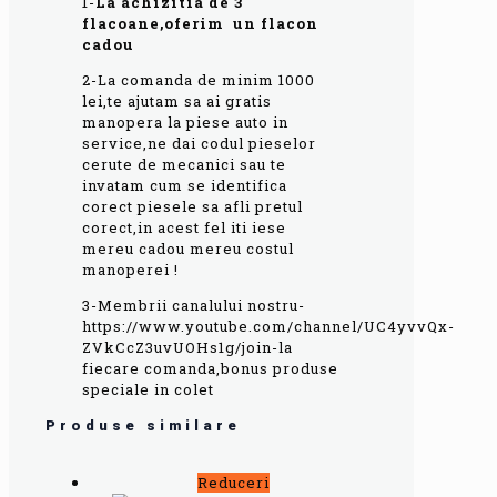
1-
L
a achizitia de 3
flacoane,oferim un flacon
cadou
2-La comanda de minim 1000
lei,te ajutam sa ai gratis
manopera la piese auto in
service,ne dai codul pieselor
cerute de mecanici sau te
invatam cum se identifica
corect piesele sa afli pretul
corect,in acest fel iti iese
mereu cadou mereu costul
manoperei !
3-Membrii canalului nostru-
https://www.youtube.com/channel/UC4yvvQx-
ZVkCcZ3uvUOHs1g/join-la
fiecare comanda,bonus produse
speciale in colet
Produse similare
Reduceri