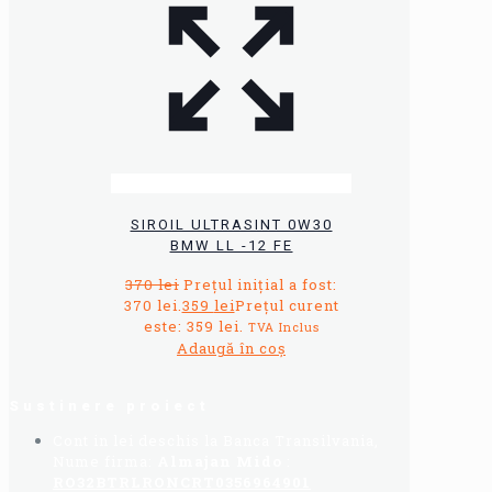
SIROIL ULTRASINT 0W30
BMW LL -12 FE
370
lei
Prețul inițial a fost:
370 lei.
359
lei
Prețul curent
este: 359 lei.
TVA Inclus
Adaugă în coș
Sustinere proiect
Cont in lei deschis la Banca Transilvania,
Nume firma:
Almajan Mido
:
RO32BTRLRONCRT0356964901