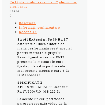
Rn 17
ulei motor renault rn17
ulei motor
siroil rn 17
Share
0
Descriere
Informații suplimentare
Recenzii
5
Siroil Extrasint 5w30 Rn 17
este un ulei 100% sintetic de
inalta performanta creat special
pentru motoarele grupului
Renault,pentru cerinta RN17
prezenta la motoarele euro
6,este potrivit si pentru cele
mai recente motoare euro 6 de
la Mercedes !
SPECIFICAȚII
API SN/CF- ACEA C3 -Renault
Rn 17/700/710- MB 229,51
La aceste linkuri poti vedea
parerea-recenzia video de la