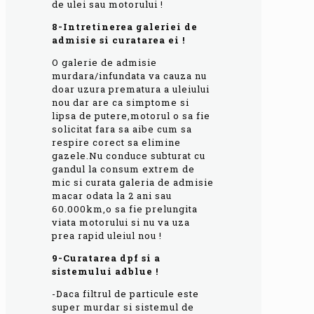
de ulei sau motorului !
8-Intretinerea galeriei de
admisie si curatarea ei !
O galerie de admisie
murdara/infundata va cauza nu
doar uzura prematura a uleiului
nou dar are ca simptome si
lipsa de putere,motorul o sa fie
solicitat fara sa aibe cum sa
respire corect sa elimine
gazele.Nu conduce subturat cu
gandul la consum extrem de
mic si curata galeria de admisie
macar odata la 2 ani sau
60.000km,o sa fie prelungita
viata motorului si nu va uza
prea rapid uleiul nou !
9-Curatarea dpf si a
sistemului adblue !
-Daca filtrul de particule este
super murdar si sistemul de