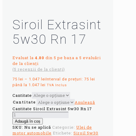
Siroil Extrasint
5w30 Rn 17
Evaluat la
4.80
din 5 pe baza a
5
evaluări
de la clienți
(
5
recenzii de la clienți)
75
lei
–
1.047
lei
Interval de prețuri: 75 lei
până la 1.047 lei
TVA Inclus
Cantitate
Cantitate
Anulează
Cantitate Siroil Extrasint 5w30 Rn 17
Adaugă în coș
SKU:
Nu se aplică
Categorie:
Ulei de
motor automobile
Etichete:
Siroil 5w30