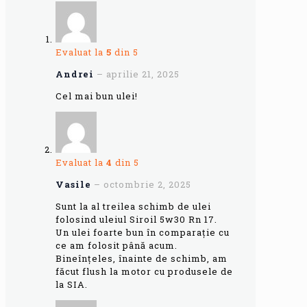
Evaluat la
5
din 5
Andrei
–
aprilie 21, 2025
Cel mai bun ulei!
Evaluat la
4
din 5
Vasile
–
octombrie 2, 2025
Sunt la al treilea schimb de ulei
folosind uleiul Siroil 5w30 Rn 17.
Un ulei foarte bun în comparație cu
ce am folosit până acum.
Bineînțeles, înainte de schimb, am
făcut flush la motor cu produsele de
la SIA.