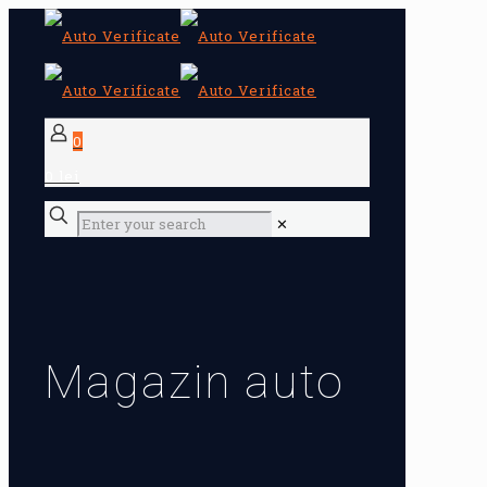
0
0 lei
✕
Magazin auto