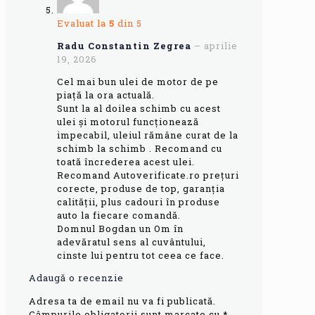
Evaluat la
5
din 5
Radu Constantin Zegrea
–
aprilie
19, 2026
Cel mai bun ulei de motor de pe
piață la ora actuală.
Sunt la al doilea schimb cu acest
ulei și motorul funcționează
impecabil, uleiul rămâne curat de la
schimb la schimb . Recomand cu
toată încrederea acest ulei.
Recomand Autoverificate.ro prețuri
corecte, produse de top, garanția
calității, plus cadouri în produse
auto la fiecare comandă.
Domnul Bogdan un Om în
adevăratul sens al cuvântului,
cinste lui pentru tot ceea ce face.
Adaugă o recenzie
Adresa ta de email nu va fi publicată.
Câmpurile obligatorii sunt marcate cu
*