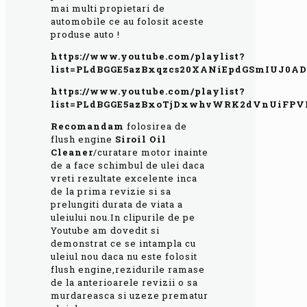
mai multi propietari de
automobile ce au folosit aceste
produse auto !
https://www.youtube.com/playlist?
list=PLdBGGE5azBxqzcs20XANiEpdGSmIUJ0AD
https://www.youtube.com/playlist?
list=PLdBGGE5azBxoTjDxwhvWRK2dVnUiFPV
Recomandam
folosirea de
flush engine
Siroil Oil
Cleaner
/curatare motor inainte
de a face schimbul de ulei daca
vreti rezultate excelente inca
de la prima revizie si sa
prelungiti durata de viata a
uleiului nou.In clipurile de pe
Youtube am dovedit si
demonstrat ce se intampla cu
uleiul nou daca nu este folosit
flush engine,rezidurile ramase
de la anterioarele revizii o sa
murdareasca si uzeze prematur