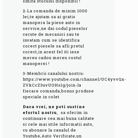
limita stocului disponibil !
2-La comanda de minim 1000
lei,te ajutam sa ai gratis
manopera la piese auto in
service,ne dai codul pieselor
cerute de mecanici sau te
invatam cum se identifica
corect piesele sa afli pretul
corect,in acest fel iti iese
mereu cadou mereu costul
manoperei !
3-Membrii canalului nostru-
https://www.youtube.com/channel/UC4yvvQx-
ZVkCcZ3uvUOHs1g/join-la
fiecare comanda,bonus produse
speciale in colet
Daca vrei, ne poti sustine
efortul
nostru
, sa oferim in
continuare cea mai buna calitate
si cele mai utile informatii auto,
cu abonare la canalul de
Youtube,Auto Verificate,un