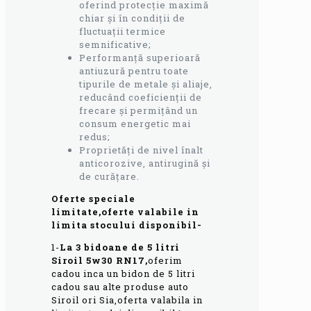
oferind protecție maximă
chiar și în condiții de
fluctuații termice
semnificative;
Performanță superioară
antiuzură pentru toate
tipurile de metale și aliaje,
reducând coeficienții de
frecare și permițând un
consum energetic mai
redus;
Proprietăți de nivel înalt
anticorozive, antirugină și
de curățare.
Oferte speciale
limitate,oferte valabile in
limita stocului disponibil-
1-
L
a 3 bidoane de 5 litri
Siroil 5w30 RN17,
oferim
cadou inca un bidon de 5 litri
cadou sau alte produse auto
Siroil ori Sia,oferta valabila in