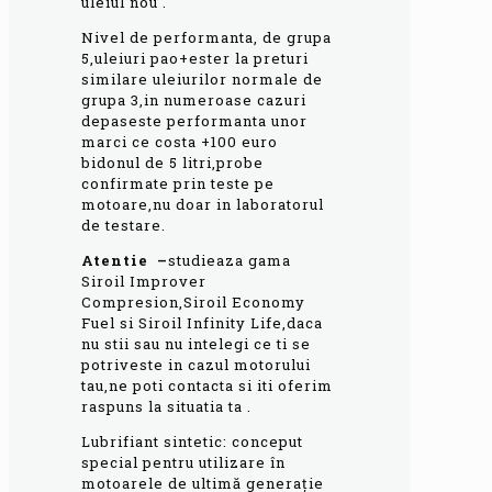
uleiul nou .
Nivel de performanta, de grupa
5,uleiuri pao+ester la preturi
similare uleiurilor normale de
grupa 3,in numeroase cazuri
depaseste performanta unor
marci ce costa +100 euro
bidonul de 5 litri,probe
confirmate prin teste pe
motoare,nu doar in laboratorul
de testare.
Atentie –
studieaza gama
Siroil Improver
Compresion,Siroil Economy
Fuel si Siroil Infinity Life,daca
nu stii sau nu intelegi ce ti se
potriveste in cazul motorului
tau,ne poti contacta si iti oferim
raspuns la situatia ta .
Lubrifiant sintetic: conceput
special pentru utilizare în
motoarele de ultimă generație