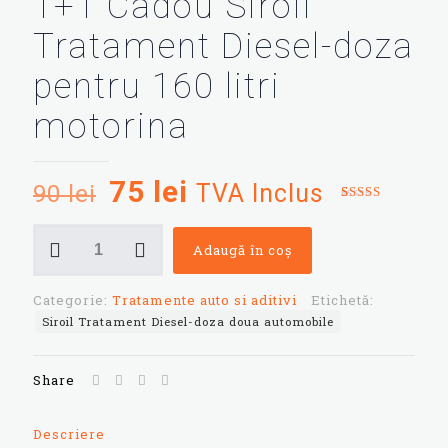
1+1 Cadou Siroil
Tratament Diesel-doza
pentru 160 litri
motorina
Prețul
Prețul
75
lei
TVA Inclus
90
lei
inițial
curent
Evaluat la
3
5.00
din 5
Cantitate
pe baza a
a
este:
Adaugă în coș
1+1
evaluări
de la
Cadou
fost:
75 lei.
clienți
Siroil
Categorie:
Tratamente auto si aditivi
Etichetă:
90 lei.
Tratament
Siroil Tratament Diesel-doza doua automobile
Diesel-
doza
pentru
Share
160
litri
motorina
Descriere