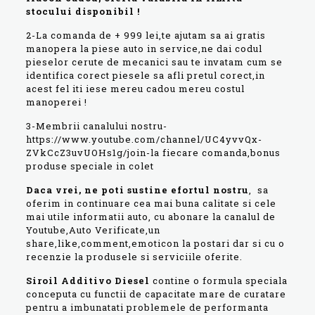
stocului disponibil !
2-La comanda de + 999 lei,te ajutam sa ai gratis
manopera la piese auto in service,ne dai codul
pieselor cerute de mecanici sau te invatam cum se
identifica corect piesele sa afli pretul corect,in
acest fel iti iese mereu cadou mereu costul
manoperei !
3-Membrii canalului nostru-
https://www.youtube.com/channel/UC4yvvQx-
ZVkCcZ3uvUOHs1g/join-la fiecare comanda,bonus
produse speciale in colet
Daca vrei, ne poti sustine efortul
nostru
, sa
oferim in continuare cea mai buna calitate si cele
mai utile informatii auto, cu abonare la canalul de
Youtube,Auto Verificate,un
share,like,comment,emoticon la postari dar si cu o
recenzie la produsele si serviciile oferite.
Siroil Additivo Diesel
contine o formula speciala
conceputa cu functii de capacitate mare de curatare
pentru a imbunatati problemele de performanta