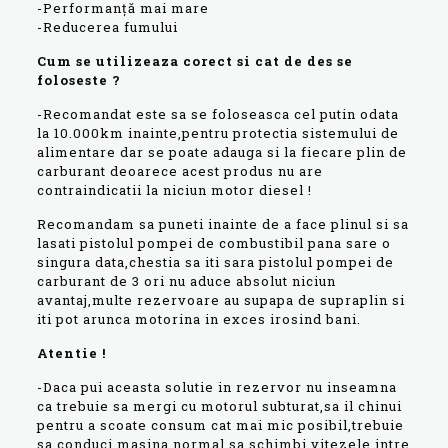
-Performanță mai mare
-Reducerea fumului
Cum se utilizeaza corect si cat de des se
foloseste ?
-Recomandat este sa se foloseasca cel putin odata
la 10.000km inainte,pentru protectia sistemului de
alimentare dar se poate adauga si la fiecare plin de
carburant deoarece acest produs nu are
contraindicatii la niciun motor diesel !
Recomandam sa puneti inainte de a face plinul si sa
lasati pistolul pompei de combustibil pana sare o
singura data,chestia sa iti sara pistolul pompei de
carburant de 3 ori nu aduce absolut niciun
avantaj,multe rezervoare au supapa de supraplin si
iti pot arunca motorina in exces irosind bani.
Atentie !
-Daca pui aceasta solutie in rezervor nu inseamna
ca trebuie sa mergi cu motorul subturat,sa il chinui
pentru a scoate consum cat mai mic posibil,trebuie
sa conduci masina normal,sa schimbi vitezele intre