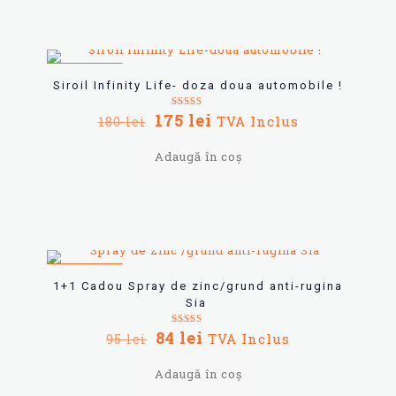
REDUCERI
Siroil Infinity Life- doza doua automobile !
Prețul
Prețul
175
lei
Evaluat la
TVA Inclus
180
lei
5.00
inițial
curent
din 5
a
este:
Adaugă în coș
fost:
175 lei.
180 lei.
REDUCERI
1+1 Cadou Spray de zinc/grund anti-rugina
Sia
Prețul
Prețul
84
lei
Evaluat la
TVA Inclus
95
lei
5.00
inițial
curent
din 5
a
este:
Adaugă în coș
fost:
84 lei.