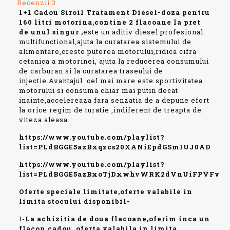
Recenzii
3
1+1 Cadou Siroil Tratament Diesel-doza pentru
160 litri motorina,contine 2 flacoane la pret
de unul singur ,
este un aditiv diesel profesional
multifunctional,ajuta la curatarea sistemului de
alimentare,creste puterea motorului,ridica cifra
cetanica a motorinei, ajuta la reducerea consumului
de carburan si la curatarea traseului de
injectie.Avantajul cel mai mare este sportivitatea
motorului si consuma chiar mai putin decat
inainte,accelereaza fara senzatia de a depune efort
la orice regim de turatie ,indiferent de treapta de
viteza aleasa.
https://www.youtube.com/playlist?
list=PLdBGGE5azBxqzcs20XANiEpdGSmIUJ0AD
https://www.youtube.com/playlist?
list=PLdBGGE5azBxoTjDxwhvWRK2dVnUiFPVFv
Oferte speciale limitate,oferte valabile in
limita stocului disponibil-
1-
L
a achizitia de doua flacoane,oferim inca un
flacon cadou, oferta valabila in limita