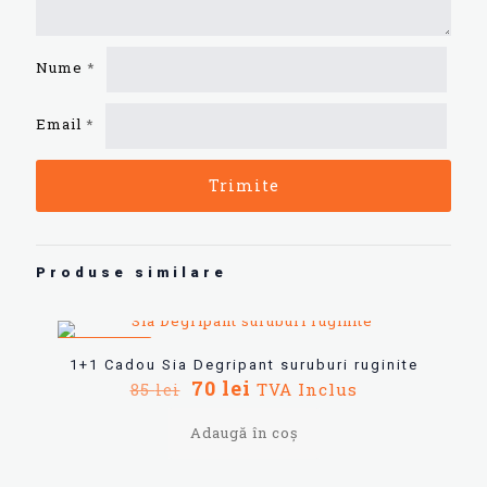
Nume
*
Email
*
Produse similare
REDUCERI
1+1 Cadou Sia Degripant suruburi ruginite
Prețul
Prețul
70
lei
TVA Inclus
85
lei
inițial
curent
a
este:
Adaugă în coș
fost:
70 lei.
85 lei.