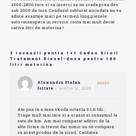
2500-2800 ture si sa incerci sa nu scada prea des
sub 2000 de ture.Condusul subturat niciodata nu va
aduce avantaje mari pe termen lung,piesele
auto+manopera in service costa mai mult decat
cativa litri de motorina !
3 recenzii pentru
1+1 Cadou Siroil
Tratament Diesel-doza pentru 160
litri motorina
Alexandru Stefan
Istrate
–
martie 31, 2025
Evaluat la
5
din 5
Am pus in a mea skoda octavia 3 1.6 tdi..
Trage mult mai tare si a scazut si consumul la
suta de km. Am mai cumparat aditivi de la
alte firme in trecut dar nimic nu se compara
cu acest produs de la siroil. Calitatea