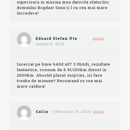
superioara in masina mea datorita sfaturilor
domnului Bogdan! Suna ți l cu cea mai mare
încredere!
Eduard Stefan Uta
–
august 6, 2025
Evaluat la
5
din 5
Incercat pe bmw 640d n57 3.0bitdi, rezultate
fantastice, consum de 6.9l/100km diesel in
2000km. Absolut placut surprins, isi face
treaba de minune!! Recomand cu cea mai
mare caldura!
Calin
–
februarie 15, 2026
Evaluat la
5
din 5