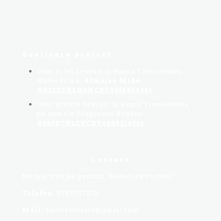
95 lei.
Sustinere proiect
Cont in lei deschis la Banca Transilvania,
Nume firma:
Almajan Mido
:
RO32BTRLRONCRT0356964901
Cont in euro deschis la Banca Transilvania,
pe numele Dragoescu Bogdan:
R065BTRLEUCRT0409314501
Contact
Nu mai stati pe ganduri, haideti sa vorbim!
Telefon:
0768917273
Mail:
autoverificate@gmail.com