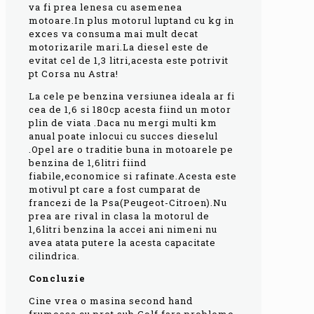
va fi prea lenesa cu asemenea
motoare.In plus motorul luptand cu kg in
exces va consuma mai mult decat
motorizarile mari.La diesel este de
evitat cel de 1,3 litri,acesta este potrivit
pt Corsa nu Astra!
La cele pe benzina versiunea ideala ar fi
cea de 1,6 si 180cp acesta fiind un motor
plin de viata .Daca nu mergi multi km
anual poate inlocui cu succes dieselul
.Opel are o traditie buna in motoarele pe
benzina de 1,6litri fiind
fiabile,economice si rafinate.Acesta este
motivul pt care a fost cumparat de
francezi de la Psa(Peugeot-Citroen).Nu
prea are rival in clasa la motorul de
1,6litri benzina la accei ani nimeni nu
avea atata putere la acesta capacitate
cilindrica.
Concluzie
Cine vrea o masina second hand
frumoasa cu pret sub Golf fara probleme