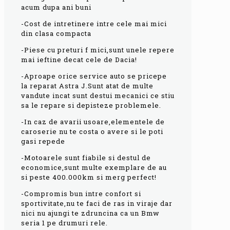
acum dupa ani buni
-Cost de intretinere intre cele mai mici
din clasa compacta
-Piese cu preturi f mici,sunt unele repere
mai ieftine decat cele de Dacia!
-Aproape orice service auto se pricepe
la reparat Astra J.Sunt atat de multe
vandute incat sunt destui mecanici ce stiu
sa le repare si depisteze problemele.
-In caz de avarii usoare,elementele de
caroserie nu te costa o avere si le poti
gasi repede
-Motoarele sunt fiabile si destul de
economice,sunt multe exemplare de au
si peste 400.000km si merg perfect!
-Compromis bun intre confort si
sportivitate,nu te faci de ras in viraje dar
nici nu ajungi te zdruncina ca un Bmw
seria 1 pe drumuri rele.