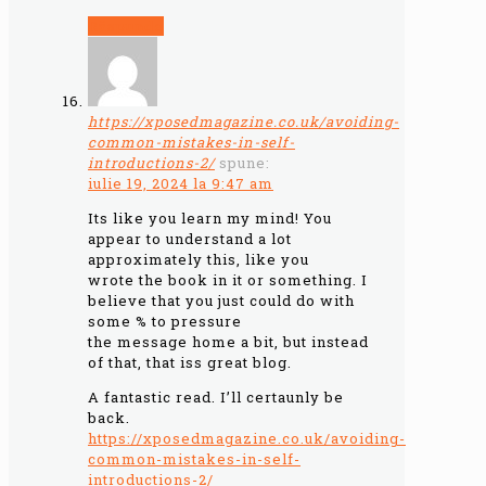
Răspunde
https://xposedmagazine.co.uk/avoiding-
common-mistakes-in-self-
introductions-2/
spune:
iulie 19, 2024 la 9:47 am
Its like you learn my mind! You
appear to understand a lot
approximately this, like you
wrote the book in it or something. I
believe that you just could do with
some % to pressure
the message home a bit, but instead
of that, that iss great blog.
A fantastic read. I’ll certaunly be
back.
https://xposedmagazine.co.uk/avoiding-
common-mistakes-in-self-
introductions-2/