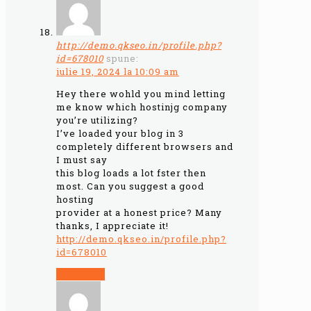
http://demo.qkseo.in/profile.php?
id=678010
spune:
iulie 19, 2024 la 10:09 am
Hey there wohld you mind letting
me know which hostinjg company
you’re utilizing?
I’ve loaded your blog in 3
completely different browsers and
I must say
this blog loads a lot fster then
most. Can you suggest a good
hosting
provider at a honest price? Many
thanks, I appreciate it!
http://demo.qkseo.in/profile.php?
id=678010
Răspunde