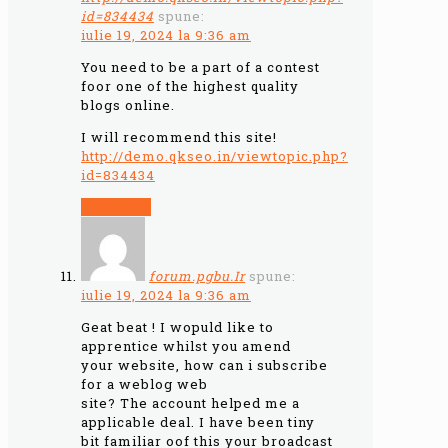
id=834434
spune:
iulie 19, 2024 la 9:36 am
You need to be a part of a contest
foor one of the highest quality
blogs online.
I will recommend this site!
http://demo.qkseo.in/viewtopic.php?
id=834434
Răspunde
forum.pgbu.Ir
spune:
iulie 19, 2024 la 9:36 am
Geat beat ! I wopuld like to
apprentice whilst you amend
your website, how can i subscribe
for a weblog web
site? The account helped me a
applicable deal. I have been tiny
bit familiar oof this your broadcast