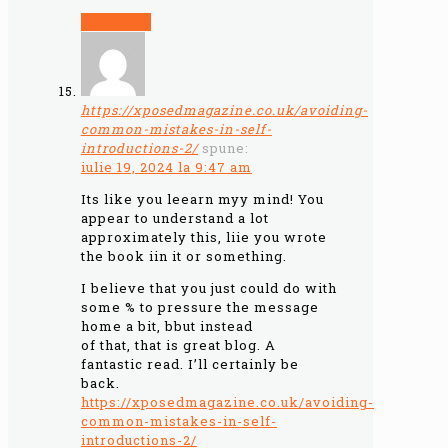
Răspunde
https://xposedmagazine.co.uk/avoiding-
common-mistakes-in-self-
introductions-2/
spune:
iulie 19, 2024 la 9:47 am
Its like you leearn myy mind! You
appear to understand a lot
approximately this, liie you wrote
the book iin it or something.
I believe that you just could do with
some % to pressure the message
home a bit, bbut instead
of that, that is great blog. A
fantastic read. I’ll certainly be
back.
https://xposedmagazine.co.uk/avoiding-
common-mistakes-in-self-
introductions-2/