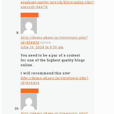
academy.navttc.gov.pk/blog/index.php?
entryid=94478
Răspunde
http://demo.qkseo.in/viewtopic.php?
id=834434
spune:
iulie 19, 2024 la 9:35 am
You need to be a par of a contest
for one of the highest quality blogs
online.
I will recommend this site!
http://demo.qkseo.in/viewtopic.php?
id=834434
Răspunde
http://demo.qkseo.in/viewtopic.php?