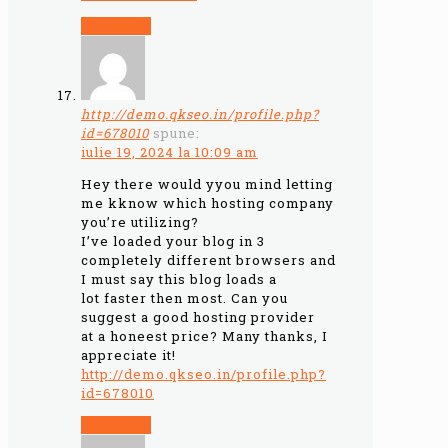
Răspunde
http://demo.qkseo.in/profile.php?
id=678010
spune:
iulie 19, 2024 la 10:09 am
Hey there would yyou mind letting
me kknow which hosting company
you’re utilizing?
I’ve loaded your blog in 3
completely different browsers and
I must say this blog loads a
lot faster then most. Can you
suggest a good hosting provider
at a honeest price? Many thanks, I
appreciate it!
http://demo.qkseo.in/profile.php?
id=678010
Răspunde