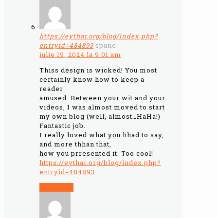
https://eythar.org/blog/index.php?
entryid=484893
spune:
iulie 19, 2024 la 9:01 am
Thiss design is wicked! You most
certainly know how to keep a
reader
amused. Between your wit and your
videos, I was almost moved to start
my own blog (well, almost…HaHa!)
Fantastic job.
I really loved what you hhad to say,
and more thhan that,
how you prresented it. Too cool!
https://eythar.org/blog/index.php?
entryid=484893
Răspunde