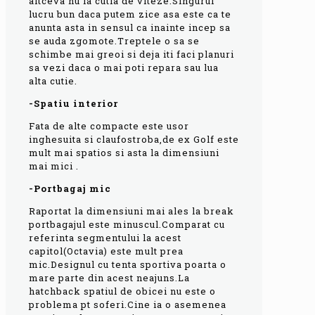
altceva nu la cutia de viteze.Singurul
lucru bun daca putem zice asa este ca te
anunta asta in sensul ca inainte incep sa
se auda zgomote.Treptele o sa se
schimbe mai greoi si deja iti faci planuri
sa vezi daca o mai poti repara sau lua
alta cutie.
-Spatiu interior
Fata de alte compacte este usor
inghesuita si claufostroba,de ex Golf este
mult mai spatios si asta la dimensiuni
mai mici .
-Portbagaj mic
Raportat la dimensiuni mai ales la break
portbagajul este minuscul.Comparat cu
referinta segmentului la acest
capitol(Octavia) este mult prea
mic.Designul cu tenta sportiva poarta o
mare parte din acest neajuns.La
hatchback spatiul de obicei nu este o
problema pt soferi.Cine ia o asemenea