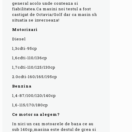
general acolo unde conteaza si
fiabilitatea.Ca masini noi testul a fost
castigat de Octavia/Golf dar ca masin sh
situatia se inverseaza!
Motorizari
Diesel
1,3cdti-95cp
1,6cdti-110/136cp
1,7cdti-110/125/130cp
2.0cdti-160/165/195cp
Benzina
1,4-87/100/120/140cp
1,6-115/170/180cp
Ce motor sa alegem?
In nici un caz motoarele de baza ce au
sub 140cp,masina este destul de grea si