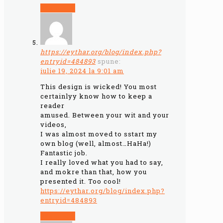
Răspunde
https://eythar.org/blog/index.php?
entryid=484893
spune:
iulie 19, 2024 la 9:01 am
This design is wicked! You most
certainlyy know how to keep a
reader
amused. Between your wit and your
videos,
I was almost moved to sstart my
own blog (well, almost…HaHa!)
Fantastic job.
I really loved what you had to say,
and mokre than that, how you
presented it. Too cool!
https://eythar.org/blog/index.php?
entryid=484893
Răspunde