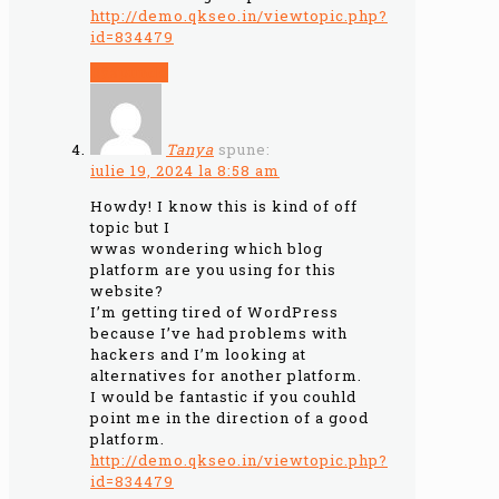
http://demo.qkseo.in/viewtopic.php?
id=834479
Răspunde
Tanya
spune:
iulie 19, 2024 la 8:58 am
Howdy! I know this is kind of off
topic but I
wwas wondering which blog
platform are you using for this
website?
I’m getting tired of WordPress
because I’ve had problems with
hackers and I’m looking at
alternatives for another platform.
I would be fantastic if you couhld
point me in the direction of a good
platform.
http://demo.qkseo.in/viewtopic.php?
id=834479