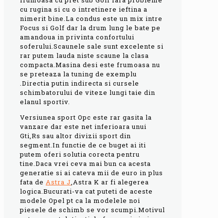
cu rugina si cu o intretinere ieftina a
nimerit bine.La condus este un mix intre
Focus si Golf dar la drum lung le bate pe
amandoua in privinta confortului
soferului.Scaunele sale sunt excelente si
rar putem lauda niste scaune la clasa
compacta.Masina desi este frumoasa nu
se preteaza la tuning de exemplu
.Directia putin indirecta si cursele
schimbatorului de viteze lungi taie din
elanul sportiv.
Versiunea sport Opc este rar gasita la
vanzare dar este net inferioara unui
Gti,Rs sau altor divizii sport din
segment.In functie de ce buget ai iti
putem oferi solutia corecta pentru
tine.Daca vrei ceva mai bun ca acesta
generatie si ai cateva mii de euro in plus
fata de
Astra J
,Astra K ar fi alegerea
logica.Bucurati-va cat puteti de aceste
modele Opel pt ca la modelele noi
piesele de schimb se vor scumpi.Motivul