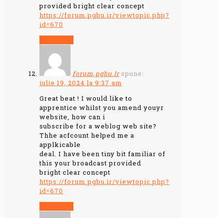
provided bright clear concept
https://forum.pgbu.ir/viewtopic.php?
id=670
Răspunde
forum.pgbu.Ir
spune:
iulie 19, 2024 la 9:37 am
Great beat ! I would like to
apprentice whilst you amend youyr
website, how can i
subscribe for a weblog web site?
Thhe acfcount helped me a
applkicable
deal. I have been tiny bit familiar of
this your broadcast provided
bright clear concept
https://forum.pgbu.ir/viewtopic.php?
id=670
Răspunde