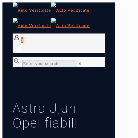
0
0 lei
✕
Astra J,un
Opel fiabil!