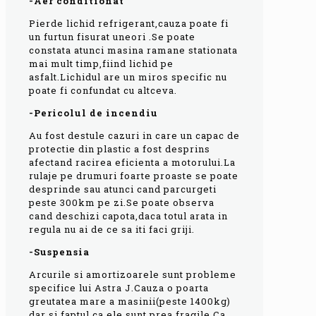
-Aer conditionat
Pierde lichid refrigerant,cauza poate fi
un furtun fisurat uneori .Se poate
constata atunci masina ramane stationata
mai mult timp,fiind lichid pe
asfalt.Lichidul are un miros specific nu
poate fi confundat cu altceva.
-Pericolul de incendiu
Au fost destule cazuri in care un capac de
protectie din plastic a fost desprins
afectand racirea eficienta a motorului.La
rulaje pe drumuri foarte proaste se poate
desprinde sau atunci cand parcurgeti
peste 300km pe zi.Se poate observa
cand deschizi capota,daca totul arata in
regula nu ai de ce sa iti faci griji.
-Suspensia
Arcurile si amortizoarele sunt probleme
specifice lui Astra J.Cauza o poarta
greutatea mare a masinii(peste 1400kg)
dar si faptul ca ele sunt prea fragile.Ca