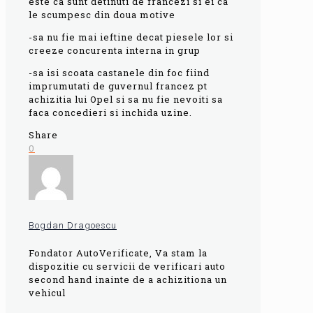
este ca sunt detinuti de francezi si ei ca
le scumpesc din doua motive
-sa nu fie mai ieftine decat piesele lor si
creeze concurenta interna in grup
-sa isi scoata castanele din foc fiind
imprumutati de guvernul francez pt
achizitia lui Opel si sa nu fie nevoiti sa
faca concedieri si inchida uzine.
Share
0
Bogdan Dragoescu
Fondator AutoVerificate, Va stam la
dispozitie cu servicii de verificari auto
second hand inainte de a achizitiona un
vehicul