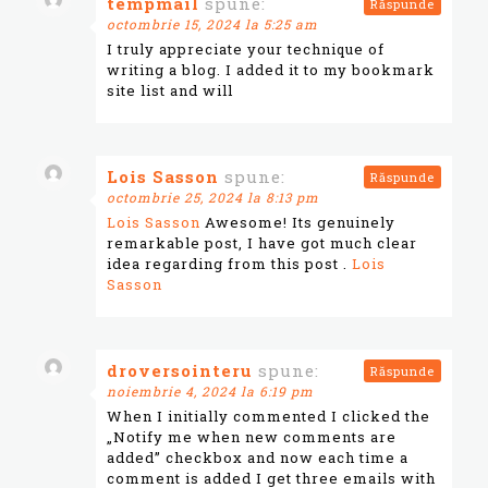
tempmail
spune:
Răspunde
octombrie 15, 2024 la 5:25 am
I truly appreciate your technique of
writing a blog. I added it to my bookmark
site list and will
Lois Sasson
spune:
Răspunde
octombrie 25, 2024 la 8:13 pm
Lois Sasson
Awesome! Its genuinely
remarkable post, I have got much clear
idea regarding from this post .
Lois
Sasson
droversointeru
spune:
Răspunde
noiembrie 4, 2024 la 6:19 pm
When I initially commented I clicked the
„Notify me when new comments are
added” checkbox and now each time a
comment is added I get three emails with