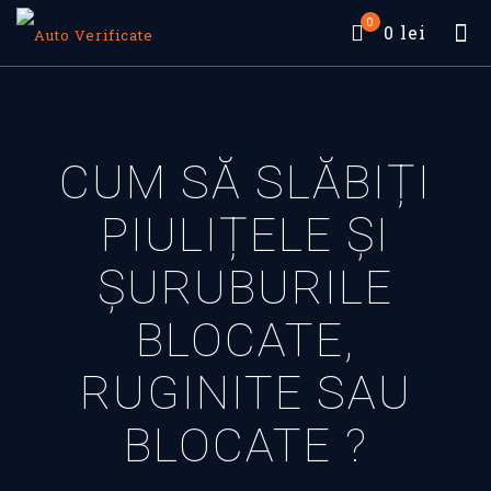
0
0 lei
CUM SĂ SLĂBIȚI
PIULIȚELE ȘI
ȘURUBURILE
BLOCATE,
RUGINITE SAU
BLOCATE ?