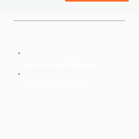
Sustinere proiect
Cont in lei deschis la Banca Transilvania,
Nume firma:
Almajan Mido
:
RO32BTRLRONCRT0356964901
Cont in euro deschis la Banca Transilvania,
pe numele Dragoescu Bogdan:
R065BTRLEUCRT0409314501
Contact
Nu mai stati pe ganduri, haideti sa vorbim!
Telefon:
0768917273