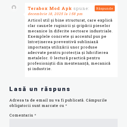
Terabox Mod Apk
spune:
Răspunde
decembrie 18, 2025 la 1:58 pm
Articol util și bine structurat, care explică
clar cauzele ruginirii și gripării pieselor
mecanice în diferite sectoare industriale.
Exemplele concrete și accentul pus pe
întreținerea preventivă subliniază
importanța utilizării unor produse
adecvate pentru protecția și lubrifierea
metalelor. O lectură practică pentru
profesioniștii din mentenanță, mecanică
și industrie.
Lasă un răspuns
Adresa ta de email nu va fi publicată.
Câmpurile
obligatorii sunt marcate cu
*
Comentariu
*