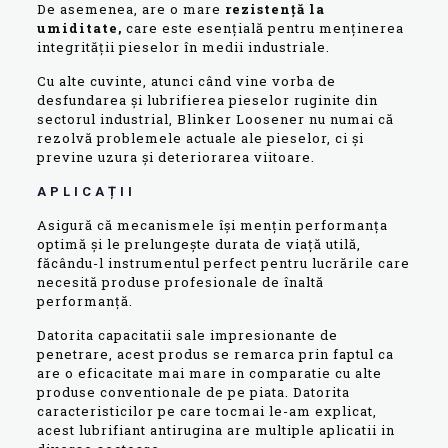
De asemenea, are o mare
rezistență la
umiditate,
care este esențială pentru menținerea
integrității pieselor în medii industriale.
Cu alte cuvinte, atunci când vine vorba de
desfundarea și lubrifierea pieselor ruginite din
sectorul industrial, Blinker Loosener nu numai că
rezolvă problemele actuale ale pieselor, ci și
previne uzura și deteriorarea viitoare.
APLICAȚII
Asigură că mecanismele își mențin performanța
optimă și le prelungește durata de viață utilă,
făcându-l instrumentul perfect pentru lucrările care
necesită produse profesionale de înaltă
performanță.
Datorita capacitatii sale impresionante de
penetrare, acest produs se remarca prin faptul ca
are o eficacitate mai mare in comparatie cu alte
produse conventionale de pe piata. Datorita
caracteristicilor pe care tocmai le-am explicat,
acest lubrifiant antirugina are multiple aplicatii in