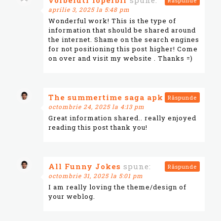
vorbelutr ioperbir
spune:
Răspunde
aprilie 3, 2025 la 5:48 pm
Wonderful work! This is the type of
information that should be shared around
the internet. Shame on the search engines
for not positioning this post higher! Come
on over and visit my website . Thanks =)
The summertime saga apk
spune:
Răspunde
octombrie 24, 2025 la 4:13 pm
Great information shared.. really enjoyed
reading this post thank you!
All Funny Jokes
spune:
Răspunde
octombrie 31, 2025 la 5:01 pm
I am really loving the theme/design of
your weblog.