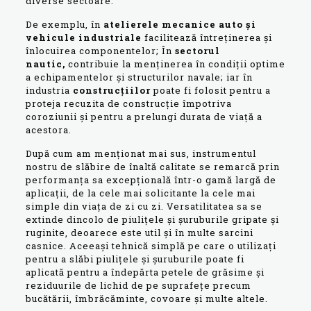
diverse sectoare.
De exemplu, în
atelierele mecanice auto și
vehicule industriale
facilitează întreținerea și
înlocuirea componentelor; În
sectorul
nautic,
contribuie la menținerea în condiții optime
a echipamentelor și structurilor navale; iar în
industria
construcțiilor
poate fi folosit pentru a
proteja recuzita de construcție împotriva
coroziunii și pentru a prelungi durata de viață a
acestora.
După cum am menționat mai sus, instrumentul
nostru de slăbire de înaltă calitate se remarcă prin
performanța sa excepțională într-o gamă largă de
aplicații, de la cele mai solicitante la cele mai
simple din viața de zi cu zi. Versatilitatea sa se
extinde dincolo de piulițele și șuruburile gripate și
ruginite, deoarece este util și în multe sarcini
casnice. Aceeași tehnică simplă pe care o utilizați
pentru a slăbi piulițele și șuruburile poate fi
aplicată pentru a îndepărta petele de grăsime și
reziduurile de lichid de pe suprafețe precum
bucătării, îmbrăcăminte, covoare și multe altele.