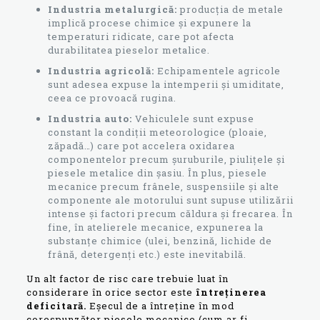
Industria metalurgică:
producția de metale
implică procese chimice și expunere la
temperaturi ridicate, care pot afecta
durabilitatea pieselor metalice.
Industria agricolă:
Echipamentele agricole
sunt adesea expuse la intemperii și umiditate,
ceea ce provoacă rugina.
Industria auto:
Vehiculele sunt expuse
constant la condiții meteorologice (ploaie,
zăpadă…) care pot accelera oxidarea
componentelor precum șuruburile, piulițele și
piesele metalice din șasiu. În plus, piesele
mecanice precum frânele, suspensiile și alte
componente ale motorului sunt supuse utilizării
intense și factori precum căldura și frecarea. În
fine, în atelierele mecanice, expunerea la
substanțe chimice (ulei, benzină, lichide de
frână, detergenți etc.) este inevitabilă.
Un alt factor de risc care trebuie luat în
considerare în orice sector este
întreținerea
deficitară.
Eșecul de a întreține în mod
corespunzător piesele mecanice (cum ar fi