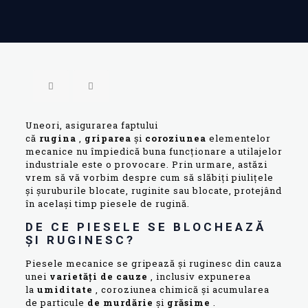
Uneori, asigurarea faptului
că
rugina
,
griparea
și
coroziunea
elementelor
mecanice nu împiedică buna funcționare a utilajelor
industriale este o provocare. Prin urmare, astăzi
vrem să vă vorbim despre cum să slăbiți piulițele
și șuruburile blocate, ruginite sau blocate, protejând
în același timp piesele de rugină.
DE CE PIESELE SE BLOCHEAZĂ
ȘI RUGINESC?
Piesele mecanice se gripează și ruginesc din cauza
unei
varietăți de cauze
, inclusiv expunerea
la
umiditate
, coroziunea chimică și acumularea
de particule
de murdărie
și
grăsime
.