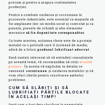
precum și pentru a asigura continuitatea
producției.
Pentru a combate oxidarea și coroziunea în
procesele industriale, este esențial ca mașinile să
fie amplasate într-un mediu uscat și controlat și ca
piesele, piesele de schimb și alte elemente
mecanice
să fie depozitate corespunzător.
Cu toate acestea, acțiunea cheie este de a proteja
metalul cu o peliculă care îl izolează de mediu,
adică de a folosi
produsul lubrifiant adecvat
.
Dacă sunteți interesat să vă extindeți cunoștințele
pe această temă, vă recomandăm să citiți
această
postare
. În acesta vă explicăm în detaliu ce
cauzează
coroziunea
și oxidarea metalelor și vă
vom oferi cheile pentru rezolvarea ambelor
probleme.
CUM SĂ SLĂBIȚI ȘI SĂ
LUBRIFIAȚI PĂRȚILE BLOCATE
ÎN ACELAȘI TIMP!
După cum a fost deja clarificat în exemplele