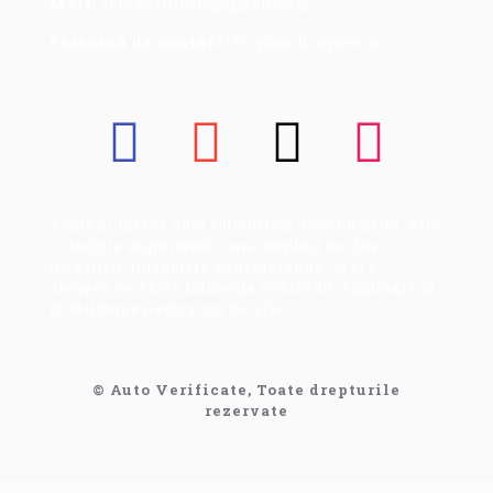
Mail:
autoverificate@gmail.com
Persoana de contact:
Bogdan Dragoescu.
Achiziționarea unui autoturism second hand, este
o decizie importantă, care implică nu doar o
investiție financiară considerabilă, ci și o
alegere ce vă va influența confortul, siguranța și
mobilitatea pentru ani de zile.
© Auto Verificate, Toate drepturile
rezervate