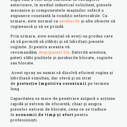
anterioare, în mediul industrial solicitant, piesele
mecanice și componentele mașinilor suferă o
expunere constantă la condiții nefavorabile. Ca
urmare, este normal ca
șuruburile
și alte obiecte să
ruginească și să se prindă.
Prin urmare, este esențial să aveți un produs care
să vă permită să slăbiți și să lubrifiați piesele
ruginite. Și pentru aceasta vă
recomandăm
degripantul Sia
. Datorită acestuia,
puteți slăbi piulițele și șuruburile blocate, ruginite
sau blocate.
Acest spray nu numai că dizolvă eficient rugina și
lubrifiază simultan, dar oferă și un strat
de
protecție împotriva coroziunii
pe termen
lung .
Capacitatea sa mare de penetrare asigură o acțiune
rapidă și extrem de eficientă, chiar și asupra
pieselor extrem de blocate, ceea ce se traduce
în
economii de timp și efort
pentru
profesioniști.