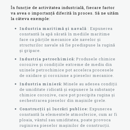
În funcție de activitatea industrială, fiecare factor
va avea o importanță diferită în proces. Să ne uităm
la câteva exemple:
Industria maritimă și navală
: Expunerea
constantă la apă sărată în mediile maritime
face ca părțile mecanice ale navelor și
structurilor navale să fie predispuse la rugină
și gripare.
Industria petrochimică:
Produsele chimice
corozive și condițiile extreme de mediu din
uzinele petrochimice pot accelera procesele
de oxidare și coroziune a pieselor mecanice.
Industria minieră:
Minele au adesea condiții
de umiditate ridicată și expunere la substanțe
chimice corozive, care pot precipita rugina și
sechestrarea pieselor din mașinile grele.
Construcții și lucrări publice:
Expunerea
constantă la elementele atmosferice, cum ar fi
ploaia, vântul sau umiditatea, poate provoca
ruginirea pieselor mașinilor de construcții.