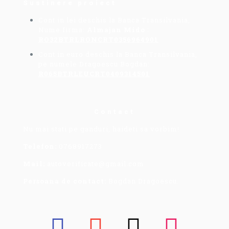
Sustinere proiect
Cont in lei deschis la Banca Transilvania,
Nume firma:
Almajan Mido
:
RO32BTRLRONCRT0356964901
Cont in euro deschis la Banca Transilvania,
pe numele Dragoescu Bogdan:
R065BTRLEUCRT0409314501
Contact
Nu mai stati pe ganduri, haideti sa vorbim!
Telefon:
0768917273
Mail:
autoverificate@gmail.com
Persoana de contact:
Bogdan Dragoescu.