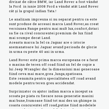
divizat de către BMW, iar Land Rover a fost vândut
la Ford in iunie 2008 Ford a vândut atât Land Rover
cât și la grupul indian Tata.!
Le analizam impreuna si nu separat pentru ca este
sunt produse de acceasi marca Land Rover,au creat
versiunea Range pentru mai mult lux,confort,dotari
sa fie ca rival concurentei premium de lux fiind
mai scumpe decat Land.
Aceasta marca la fel ca Jaguar are o istorie
asemanatoare lui Jaguar avand perioada de glorie
in urma cu peste 40 ani in urma.
Land Rover este prima marca europeana ce a facut
o masina de teren off road fiind un fel de copie a
lui Jeep Wrangler dar la dimensiuni mai generoase
fiind ceva mai mare,grea ,lunga,spatioasa.
Este renumita pentru specialitatea off road avand
modele pentru teren greu accidendat.
Surprinzator cu ajutor indian marca a inceput sa
scoata pe piata cu fiecare noua generatie masini
mai bune,frumoase fiind tot mai des un ghimpe in
coasta concurentei off road,putine fiind modelele