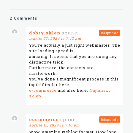
2 Comments
dobry sklep
spune:
Răspunde
martie 27, 2024 la 7:42 am
You’re actually a just right webmaster. The
site loading speed is
amazing. It seems that you are doing any
distinctive trick.
Furthermore, the contents are
masterwork.
you’ve done a magnificent process in this
topic! Similar here:
e-commerce
and also here:
Najtańszy
sklep
ecommerce
spune:
Răspunde
aprilie 15, 2024 la 7:16 pm
Wow, amazing weblog format! How long