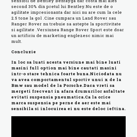
sensibil de Bentley Bentayga dar costa mai ales
second 30% din pretul lui Bentley.Nu este de o
agilitate impresionanta dar nici nu are cum la cele
2.5 tone la gol .Cine cumpara un Land Rover sau
Ranger Rover nu trebuie sa astepte la sportivitate
si agilitate .Versiunea Range Rover Sport este doar
un artificiu de marketing englezesc nimic mai
mult.
Concluzie
In loc sa luati acesta versiune mai bine luati
masini full option mai bine cautati masini
intr-o stare tehnica foarte buna.Niciodata nu
va avea comportamentul sportiv unui x de la
Bmw sau model de la Porsche.Daca vreti sa
mergeti frecvent in afara drumurilor asfaltate
evitati suspensia pneumatica.Ca la orice
marca suspensia pe perne de aer este mai
sensibila si inlocuirea ei nu este deloc ieftina.