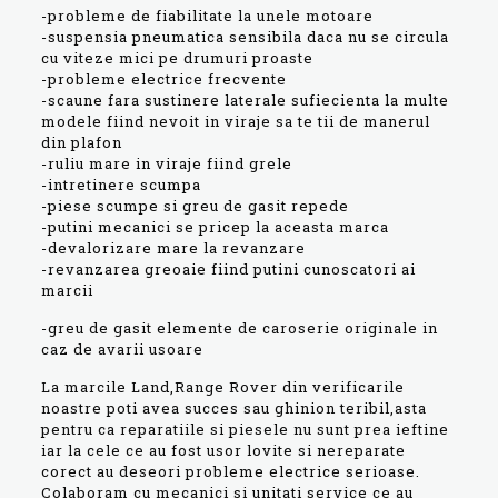
-probleme de fiabilitate la unele motoare
-suspensia pneumatica sensibila daca nu se circula
cu viteze mici pe drumuri proaste
-probleme electrice frecvente
-scaune fara sustinere laterale sufiecienta la multe
modele fiind nevoit in viraje sa te tii de manerul
din plafon
-ruliu mare in viraje fiind grele
-intretinere scumpa
-piese scumpe si greu de gasit repede
-putini mecanici se pricep la aceasta marca
-devalorizare mare la revanzare
-revanzarea greoaie fiind putini cunoscatori ai
marcii
-greu de gasit elemente de caroserie originale in
caz de avarii usoare
La marcile Land,Range Rover din verificarile
noastre poti avea succes sau ghinion teribil,asta
pentru ca reparatiile si piesele nu sunt prea ieftine
iar la cele ce au fost usor lovite si nereparate
corect au deseori probleme electrice serioase.
Colaboram cu mecanici si unitati service ce au