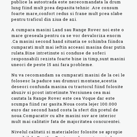
publice la autostrada este nerecomandata la drum
lung fiind mult prea depasita tehnic .Are consum
foarte mare,confort redus si frane mult prea slabe
pentru traficul din ziua de azi.
A cumpara masini Land sau Range Rover noi este o
mare greseala pentru ca se vor devaloriza enorm
.Ca masini second hand situatia se schimba fiindca
cumparati mult mai ieftin acceasi masina doar putin
rulata.Bine intretinute si conduse de soferi
responsabili rezista foarte bine in timp,sunt masini
uneori de peste 15 ani fara probleme.
Nu va recomandam sa cumparati masini de la cei le
folosesc la padure sau drumuri montane,acestia
deseori confunda masina cu tractorul fiind folosite
abuziv si prost intretinute.Versiunea cea mai
cautata la Range Rover este cea Voque dar este
scumpa fiind rar gasita.Noua costa lejer 100.000
euro dar second hand costa la sfert din pretul de
noua.Comparativ cu alte masini suv are interior
mult mai calitativ fata de majoritatea concurentei.
Nivelul calitatii si materialelor folosite se apropie