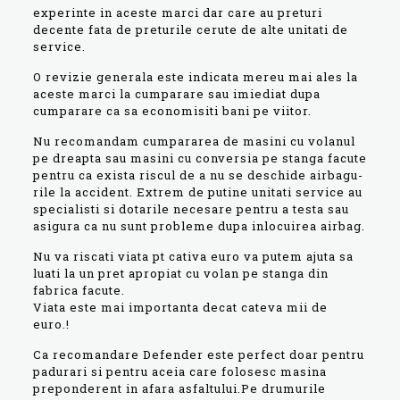
experinte in aceste marci dar care au preturi
decente fata de preturile cerute de alte unitati de
service.
O revizie generala este indicata mereu mai ales la
aceste marci la cumparare sau imiediat dupa
cumparare ca sa economisiti bani pe viitor.
Nu recomandam cumpararea de masini cu volanul
pe dreapta sau masini cu conversia pe stanga facute
pentru ca exista riscul de a nu se deschide airbagu-
rile la accident. Extrem de putine unitati service au
specialisti si dotarile necesare pentru a testa sau
asigura ca nu sunt probleme dupa inlocuirea airbag.
Nu va riscati viata pt cativa euro va putem ajuta sa
luati la un pret apropiat cu volan pe stanga din
fabrica facute.
Viata este mai importanta decat cateva mii de
euro.!
Ca recomandare Defender este perfect doar pentru
padurari si pentru aceia care folosesc masina
preponderent in afara asfaltului.Pe drumurile