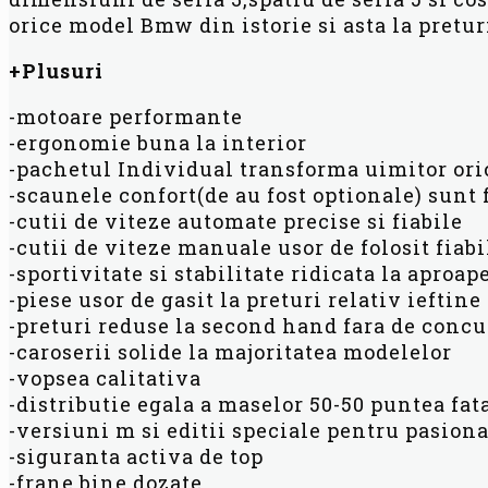
orice model Bmw din istorie si asta la pretur
+Plusuri
-motoare performante
-ergonomie buna la interior
-pachetul Individual transforma uimitor ori
-scaunele confort(de au fost optionale) sunt 
-cutii de viteze automate precise si fiabile
-cutii de viteze manuale usor de folosit fiabi
-sportivitate si stabilitate ridicata la aproa
-piese usor de gasit la preturi relativ ieftine
-preturi reduse la second hand fara de con
-caroserii solide la majoritatea modelelor
-vopsea calitativa
-distributie egala a maselor 50-50 puntea fat
-versiuni m si editii speciale pentru pasiona
-siguranta activa de top
-frane bine dozate