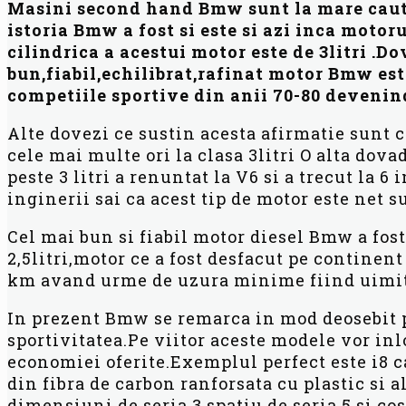
Masini second hand Bmw sunt la mare cauta
istoria Bmw a fost si este si azi inca motor
cilindrica a acestui motor este de 3litri .D
bun,fiabil,echilibrat,rafinat motor Bmw est
competiile sportive din anii 70-80 devenin
Alte dovezi ce sustin acesta afirmatie sunt c
cele mai multe ori la clasa 3litri O alta dova
peste 3 litri a renuntat la V6 si a trecut la
inginerii sai ca acest tip de motor este net s
Cel mai bun si fiabil motor diesel Bmw a fost
2,5litri,motor ce a fost desfacut pe contine
km avand urme de uzura minime fiind uimiti s
In prezent Bmw se remarca in mod deosebit p
sportivitatea.Pe viitor aceste modele vor inl
economiei oferite.Exemplul perfect este i8 ca
din fibra de carbon ranforsata cu plastic si a
dimensiuni de seria 3,spatiu de seria 5 si cos