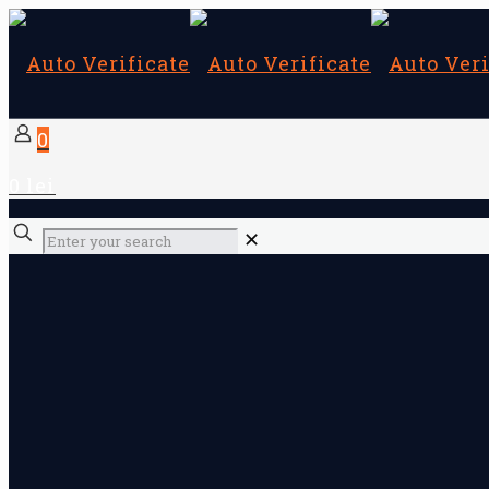
0
0 lei
✕