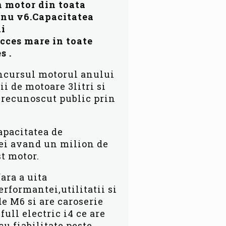
n motor din toata
i nu v6.Capacitatea
ai
ucces mare in toate
s .
concursul motorul anului
i de motoare 3litri si
a recunoscut public prin
apacitatea de
sei avand un milion de
t motor.
ara a uita
erformantei,utilitatii si
de M6 si are caroserie
ull electric i4 ce are
cu fiabilitate peste