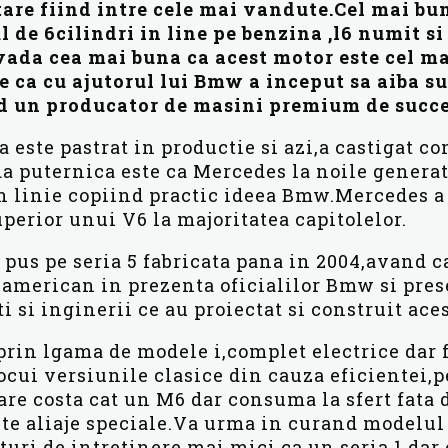
re fiind intre cele mai vandute.Cel mai bu
ul de 6cilindri in line pe benzina ,l6 numit s
ovada cea mai buna ca acest motor este cel m
e ca cu ajutorul lui Bmw a inceput sa aiba s
d un producator de masini premium de succe
a este pastrat in productie si azi,a castigat 
da puternica este ca Mercedes la noile generati
 6 in linie copiind practic ideea Bmw.Mercedes 
uperior unui V6 la majoritatea capitolelor.
 pus pe seria 5 fabricata pana in 2004,avand c
nt american in prezenta oficialilor Bmw si pre
i inginerii ce au proiectat si construit aces
rin lgama de modele i,complet electrice dar f
ocui versiunile clasice din cauza eficientei,p
re costa cat un M6 dar consuma la sfert fata 
lte aliaje speciale.Va urma in curand modelul f
turi de intretinere mai mici ca un seria 1 dar 