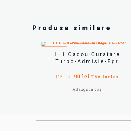
Produse similare
REDUCERI
1+1 Cadou Curatare
Turbo-Admisie-Egr
Prețul
Prețul
90
lei
TVA Inclus
115
lei
inițial
curent
Adaugă în coș
a
este:
fost:
90 lei.
115 lei.