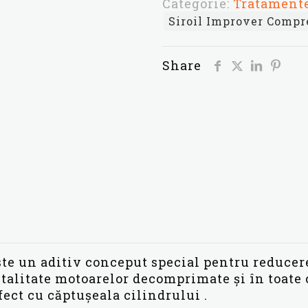
Categorie:
Tratamente
160 lei.
Compresion-
Siroil Improver Compr
doza
doua
automobile
Share
!
te un aditiv conceput special pentru reducer
italitate motoarelor decomprimate și în toate
ect cu căptușeala cilindrului .