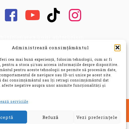
hiziționarea unui autoturism
cond hand, este o decizie
Administrează consimțământul
portantă, care implică nu doar o
vestiție financiară
feri cea mai bună experiență, folosim tehnologii, cum ar fi
nsiderabilă, ci și o alegere ce vă
, pentru a stoca și/sau accesa informațiile despre dispozitive.
ântul pentru aceste tehnologii ne permite să procesăm date,
 influența confortul, siguranța și
comportamentul de navigare sau ID-uri unice pe acest site.
bilitatea pentru ani de zile.
ți dai consimțământul sau îți retragi consimțământul dat
 afecte negative asupra unor anumite funcționalități și
e
ează serviciile
ceptă
Refuză
Vezi preferințele