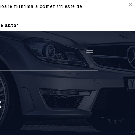
valoare minima a comenzii este de
e auto*
o