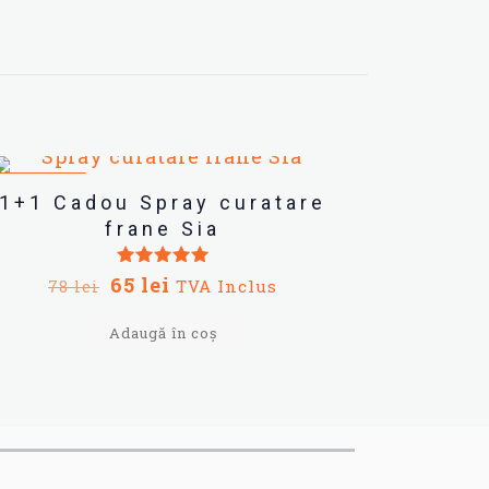
REDUCERI
1+1 Cadou Spray curatare
frane Sia
Prețul
Prețul
Evaluat la
65
lei
TVA Inclus
78
lei
5.00
inițial
curent
din 5
Adaugă în coș
a
este:
fost:
65 lei.
78 lei.