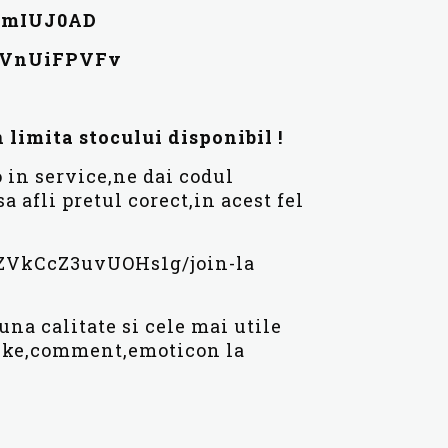
GSmIUJ0AD
2dVnUiFPVFv
 limita stocului disponibil !
 in service,ne dai codul
 afli pretul corect,in acest fel
ZVkCcZ3uvUOHs1g/join-la
una calitate si cele mai utile
,like,comment,emoticon la