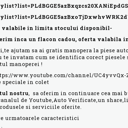
laylist?list=PLdBGGE5azBxqzcs20XANiEpd
laylist?list=PLdBGGE5azBxoTjDxwhvWRK
 valabile in limita stocului disponibil-
erim inca un flacon cadou, oferta valabila in
,te ajutam sa ai gratis manopera la piese auto
 te invatam cum se identifica corect piesele sa
tul manoperei !
https://www.youtube.com/channel/UC4yvvQx-
speciale in colet
tul
nostru
, sa oferim in continuare cea mai b
 canalul de Youtube,Auto Verificate,un share
rodusele si serviciile oferite.
e urmatoarele caracteristici