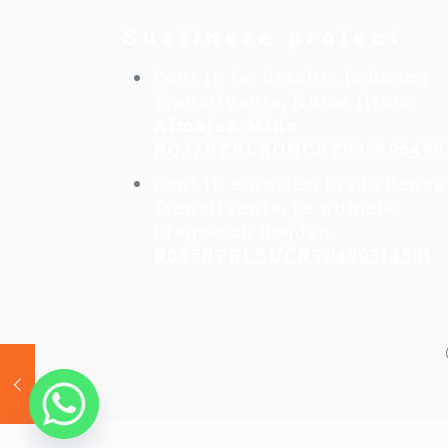
Sustinere proiect
Cont in lei deschis la Banca
Transilvania, Nume firma:
Almajan Mido
:
RO32BTRLRONCRT035696490
Cont in euro deschis la Banca
Transilvania, pe numele
Dragoescu Bogdan:
R065BTRLEUCRT0409314501