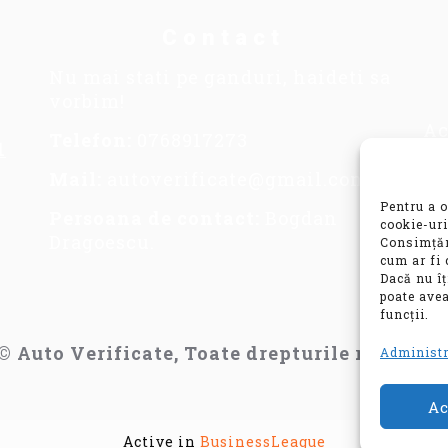
Contact
Nu mai stati pe ganduri, haideti sa
vorbim!
Ac
Telefon:
0768917273
1
se
im
Mail:
autoverificate@gmail.com
in
Pentru a o
Persoana de contact:
Bogdan
co
cookie-uri
Dragoescu.
Consimțăm
va
cum ar fi 
mo
Dacă nu î
poate avea
funcții.
© Auto Verificate, Toate drepturile rezervat
Administr
Ac
Active in
BusinessLeague