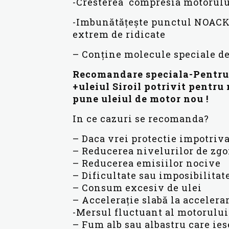
-Cresterea compresia motorul
-Imbunătățește punctul NOACK ș
extrem de ridicate
– Conține molecule speciale de
Recomandare speciala-Pentru c
+uleiul Siroil potrivit pentru
pune uleiul de motor nou !
In ce cazuri se recomanda?
– Daca vrei protectie impotriva
– Reducerea nivelurilor de zgo
– Reducerea emisiilor nocive
– Dificultate sau imposibilitat
– Consum excesiv de ulei
– Accelerație slabă la accelera
-Mersul fluctuant al motorului 
– Fum alb sau albastru care ie