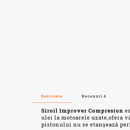
Descriere
Recenzii
4
Siroil Improver Compresion
es
ulei la motoarele uzate,ofera v
pistonului nu se etanșează perf