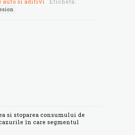
 auto si aditivi
Etichetă:
clienți
esion
ea si stoparea consumului de
 cazurile în care segmentul