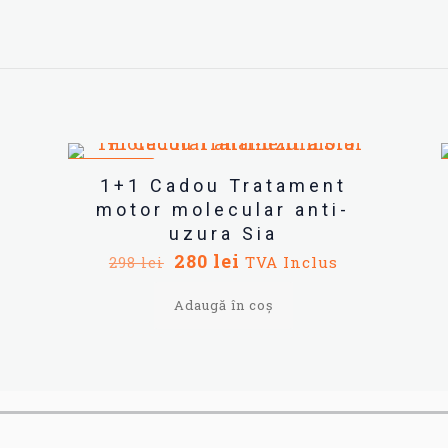
REDUCERI
1+1 Cadou Tratament
motor molecular anti-
uzura Sia
Prețul
Prețul
280
lei
TVA Inclus
298
lei
inițial
curent
a
Adaugă în coș
este:
fost:
280 lei.
298 lei.