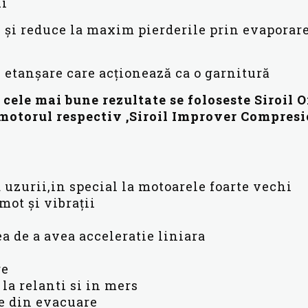
ui
i reduce la maxim pierderile prin evaporare 
 etanșare care acționează ca o garnitură
ele mai bune rezultate se foloseste Siroil O
 motorul respectiv ,Siroil Improver Compres
 uzurii,in special la motoarele foarte vechi
mot și vibrații
ea de a avea acceleratie liniara
re
la relanti si in mers
se din evacuare