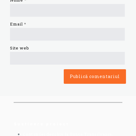
Nume
*
Email
*
Site web
Sustinere proiect
Cont in lei deschis la Banca Transilvania,