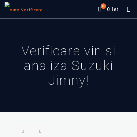
0
0 lei
Verificare vin si
analiza Suzuki
Jimny!