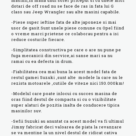
masinii,in mana unui sofer priceput si cu unele mici
dotari de off road nu se face de ras in fata lui G
class sau Jeep Wrangler sau alte masini capabile.
-Piese super ieftine fata de alte japoneze si mai
usor de gasit.Sunt unele piese comune cu Opel fiind
o vreme marci prietene ce colaborau pentru a isi
reduce costurile fiecare.
-Simplitatea constructiva pe care o are nu pune pe
fuga mecanicii din service,ai sanse mari sa nu
ramai cu ea defecta in drum.
-Fiabilitatea cea mai buna la acest model fata de
restul gamei Suzuki ,sunt alte modele la care nu le
rezista motoarele ,cutiile de viteze nici 150.000km!
-Modelul care poate inlocui cu succes masina de
oras fiind destul de compacta si cu o vizibilitate
super alaturi de pozitia inalta de conducere tipica
masinilor suv.
-Sefii Suzuki au anuntat ca acest model va fi ultimul
Jimny fabricat deci valoarea de piata la revanzare
se va mentine la un nivel destul de ridicat cativa