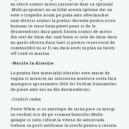
au oferit scuturi motor,caroserie doar ca optional
.Multi propietari nu au bifat acesta optiune dar nu
este o tragedie.Acum pe piata auto aftermarket
sunt diversi scuturi la preturi decente pentru orice
buzunar.In stare buna puteti pune si de la
dezmembrari daca gasiti.Exista scuturi de motor
din otel de 3mm dar sunt bune si cele de 2mm daca
nu gasiti altceva.Daca luati si pentru rezervorul de
combustibil nu ar fi rau daca aveti in plan sa faceti
off road cu masina
-Nucile la direcție
La puntea fata materialul sferelor este atacat de
rugina si mizerie,iar inlocuirea acestora costa fara
manopera aproximativ 1500 lei.Vorbim bineinteles
de piese auto noi nu din dezmembrari.
-Confort redus
Peste 90km si cu anvelope de iarna pare ca mergi
cu vechiul Aro de pe vremea bunicilor.Multa
galagie si ruliu ridicat,la viteze de autostrada
trebuie sa porti antifoane la urechi pentru a rezista