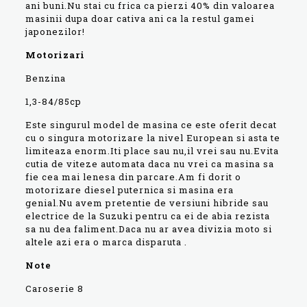
ani buni.Nu stai cu frica ca pierzi 40% din valoarea
masinii dupa doar cativa ani ca la restul gamei
japonezilor!
Motorizari
Benzina
1,3-84/85cp
Este singurul model de masina ce este oferit decat
cu o singura motorizare la nivel European si asta te
limiteaza enorm.Iti place sau nu,il vrei sau nu.Evita
cutia de viteze automata daca nu vrei ca masina sa
fie cea mai lenesa din parcare.Am fi dorit o
motorizare diesel puternica si masina era
genial.Nu avem pretentie de versiuni hibride sau
electrice de la Suzuki pentru ca ei de abia rezista
sa nu dea faliment.Daca nu ar avea divizia moto si
altele azi era o marca disparuta .
Note
Caroserie 8