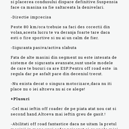
si placerea condusului dispare definitive.Suspensia
face ca masina sa fie saltareata la denivelari.
-Directie imprecisa
Peste 80 km/ora trebuie sa faci des corectii din
volan,acesta lucru te va deranja foarte tare daca
esti o fire sportive si nu ai un calm de fier.
-Siguranta pasiva/activa slabuta
Fata de alte masini din segment nu este intesata de
sisteme de siguranta avansate,sunt unele modele
de care te bucuri ca are ESP.Pentru off road este in
regula dar pe asfalt pare din deceniul trecut.
-Nu exista decat o singura motorizare,daca nu iti
place nu o iei altceva nu ai ce alege!
+Plusuri
-Cel mai ieftin off roader de pe piata atat nou cat si
second hand.Altceva mai ieftin greu de gasit.!
-Abilitati off road fantastice daca ne uitam la pretul