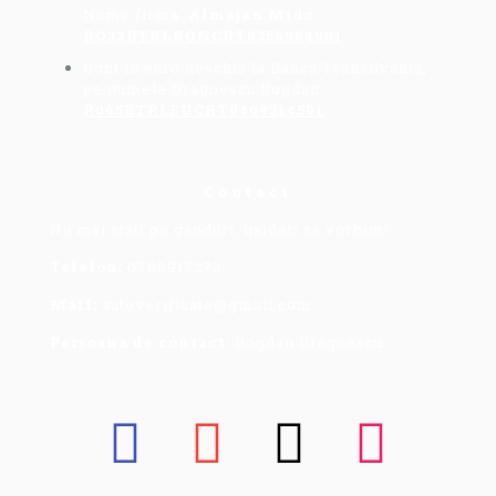
Nume firma:
Almajan Mido
:
RO32BTRLRONCRT0356964901
Cont in euro deschis la Banca Transilvania,
pe numele Dragoescu Bogdan:
R065BTRLEUCRT0409314501
Contact
Nu mai stati pe ganduri, haideti sa vorbim!
Telefon:
0768917273
Mail:
autoverificate@gmail.com
Persoana de contact:
Bogdan Dragoescu.