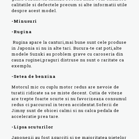
calitatile si defectele precum si alte informatii utile
despre acest model.
-Minusuri
-Rugina
Rugina apare la canturi,mai bune sunt cele produse
in Japonia si nu in alte tari. Bucura-te cat poti,alte
modele Suzuki au problem grave cu caroseria din
cauza ruginei,praguri distruse nu sunt o raritate ca
exemplu.
-Setea de benzina
Motorul mic cu cuplu motor redus are nevoie de
turatii ridicate sa se miste decent. Cutia de viteze
are trepte foarte scurte si nu favorizeaza consumul
redus ci parcursul in teren accidentat.Soferii de
Jimny sunt de obicei calmi si nu calca pedala de
acceleratie prea tare.
-Lipsa scuturilor
Japonezii au fost zgarciti si pe majoritatea pietelor