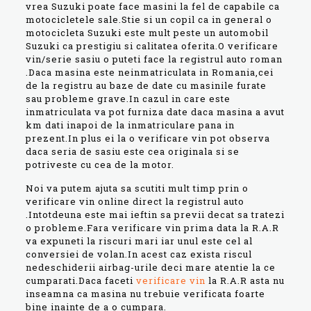
vrea Suzuki poate face masini la fel de capabile ca
motocicletele sale.Stie si un copil ca in general o
motocicleta Suzuki este mult peste un automobil
Suzuki ca prestigiu si calitatea oferita.O verificare
vin/serie sasiu o puteti face la registrul auto roman
.Daca masina este neinmatriculata in Romania,cei
de la registru au baze de date cu masinile furate
sau probleme grave.In cazul in care este
inmatriculata va pot furniza date daca masina a avut
km dati inapoi de la inmatriculare pana in
prezent.In plus ei la o verificare vin pot observa
daca seria de sasiu este cea originala si se
potriveste cu cea de la motor.
Noi va putem ajuta sa scutiti mult timp prin o
verificare vin online direct la registrul auto
.Intotdeuna este mai ieftin sa previi decat sa tratezi
o probleme.Fara verificare vin prima data la R.A.R
va expuneti la riscuri mari iar unul este cel al
conversiei de volan.In acest caz exista riscul
nedeschiderii airbag-urile deci mare atentie la ce
cumparati.Daca faceti
verificare vin
la R.A.R asta nu
inseamna ca masina nu trebuie verificata foarte
bine inainte de a o cumpara.