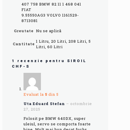
407 758 BMW 82 11 1 468 041
FIAT
9.55550AG3 VOLVO 1161529-
8713081
Greutate
Nu se aplică
1 Litru, 20 Litri, 208 Litri, 5
Cantitate
Litri, 60 Litri
1 recenzie pentru
SIROIL
CHF-S
Evaluat la
5
din 5
Uta Eduard Stefan
–
octombrie
27, 2025
Folosit pe BMW 640DX, super
uleiul, servo se comporta foarte
bine. Mult mai bun decat fuchs