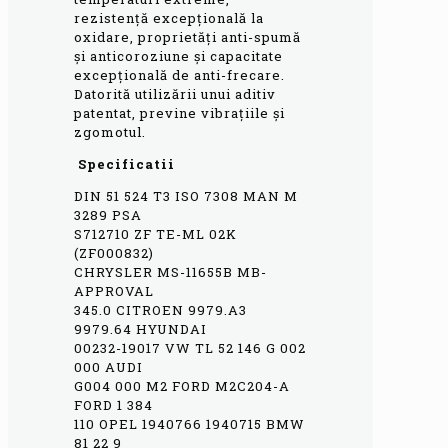
rezistență excepțională la
oxidare, proprietăți anti-spumă
și anticoroziune și capacitate
excepțională de anti-frecare.
Datorită utilizării unui aditiv
patentat, previne vibrațiile și
zgomotul.
Specificatii
DIN 51 524 T3 ISO 7308 MAN M
3289 PSA
S712710 ZF TE-ML 02K
(ZF000832)
CHRYSLER MS-11655B MB-
APPROVAL
345.0 CITROEN 9979.A3
9979.64 HYUNDAI
00232-19017 VW TL 52 146 G 002
000 AUDI
G004 000 M2 FORD M2C204-A
FORD 1 384
110 OPEL 1940766 1940715 BMW
81 22 9