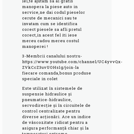
lei,te ajutam sa ai gratis
manopera la piese auto in
service,ne dai codul pieselor
cerute de mecanici sau te
invatam cum se identifica
corect piesele sa afli pretul
corect,in acest fel iti iese
mereu cadou mereu costul
manoperei !
3-Membrii canalului nostru-
https://www.youtube.com/channel/UC4yvvQx-
ZVkCcZ3uvUOHs1g/join-la
fiecare comanda,bonus produse
speciale in colet
Este utilizat în sistemele de
suspensie hidraulice și
pneumatice-hidraulice,
servodirecție și în circuitele de
control centralizate pentru
diverse acționări. Are un indice
de vâscozitate ridicat pentru a
asigura performanță chiar și la
temperaturi extreme,