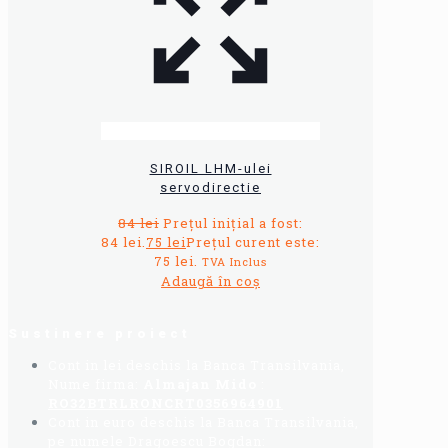
SIROIL LHM-ulei
servodirectie
84
lei
Prețul inițial a fost:
84 lei.
75
lei
Prețul curent este:
75 lei.
TVA Inclus
Adaugă în coș
Sustinere proiect
Cont in lei deschis la Banca Transilvania,
Nume firma:
Almajan Mido
:
RO32BTRLRONCRT0356964901
Cont in euro deschis la Banca Transilvania,
pe numele Dragoescu Bogdan: