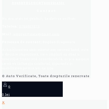
R065BTRLEUCRT0409314501
Contact
Nu mai stati pe ganduri, haideti sa vorbim!
Telefon:
0768917273
Mail:
autoverificate@gmail.com
Persoana de contact:
Bogdan Dragoescu.
Achiziționarea unui autoturism second hand, este
o decizie importantă, care implică nu doar o
investiție financiară considerabilă, ci și o alegere
ce vă va influența confortul, siguranța și
mobilitatea pentru ani de zile.
© Auto Verificate, Toate drepturile rezervate
0
0 lei
✕