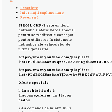
Descriere
Informații suplimentare
Recenzii
1
SIROIL CHF-S
este un fluid
hidraulic sintetic verde special
pentru servodirectie conceput
pentru utilizarea în sistemele
hidraulice ale vehiculelor de
ultimă generație.
https://www.youtube.com/playlist?
list=PLdBGGE5azBxqzcs20XANiEpdGSmIUJ0AD
https://www.youtube.com/playlist?
list=PLdBGGE5azBxoTjDxwhvWRK2dVnUiFPV
Oferte speciale
1-
L
a achizitia de 3
flacoane,oferim un flacon
cadou
2-La comanda de minim 1000