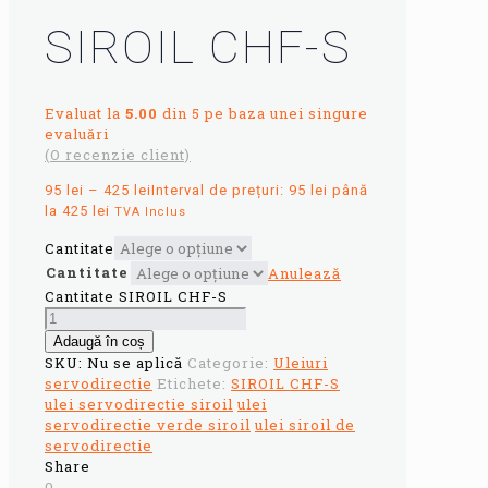
SIROIL CHF-S
Evaluat la
5.00
din 5 pe baza unei singure
evaluări
(O recenzie client)
95
lei
–
425
lei
Interval de prețuri: 95 lei până
la 425 lei
TVA Inclus
Cantitate
Cantitate
Anulează
Cantitate SIROIL CHF-S
Adaugă în coș
SKU:
Nu se aplică
Categorie:
Uleiuri
servodirectie
Etichete:
SIROIL CHF-S
ulei servodirectie siroil
ulei
servodirectie verde siroil
ulei siroil de
servodirectie
Share
0