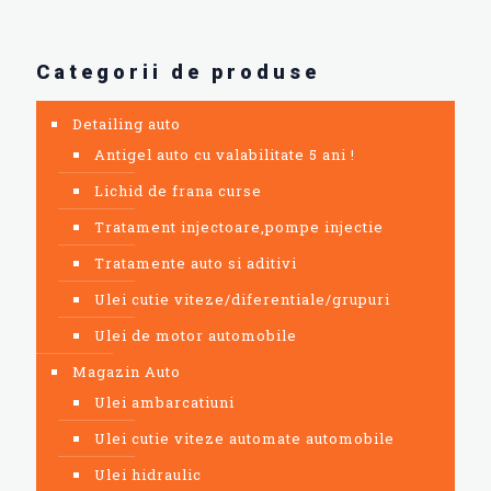
Categorii de produse
Detailing auto
Antigel auto cu valabilitate 5 ani !
Lichid de frana curse
Tratament injectoare,pompe injectie
Tratamente auto si aditivi
Ulei cutie viteze/diferentiale/grupuri
Ulei de motor automobile
Magazin Auto
Ulei ambarcatiuni
Ulei cutie viteze automate automobile
Ulei hidraulic