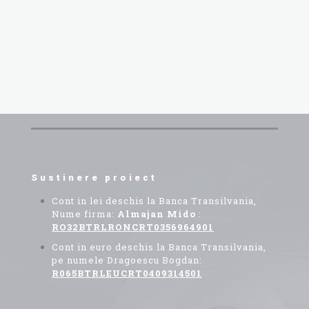
95 lei
până
Acest
la
produs
425 lei
are
mai
multe
variații.
Opțiunile
pot
fi
alese
în
pagina
produsului.
Sustinere proiect
Cont in lei deschis la Banca Transilvania,
Nume firma:
Almajan Mido
:
RO32BTRLRONCRT0356964901
Cont in euro deschis la Banca Transilvania,
pe numele Dragoescu Bogdan:
R065BTRLEUCRT0409314501