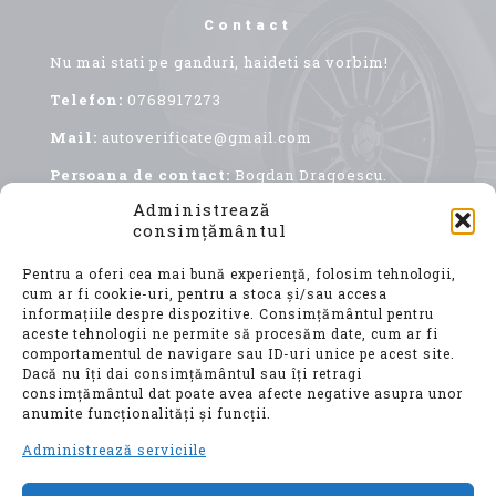
Contact
Nu mai stati pe ganduri, haideti sa vorbim!
Telefon:
0768917273
Mail:
autoverificate@gmail.com
Persoana de contact:
Bogdan Dragoescu.
Administrează
consimțământul
Pentru a oferi cea mai bună experiență, folosim tehnologii,
cum ar fi cookie-uri, pentru a stoca și/sau accesa
informațiile despre dispozitive. Consimțământul pentru
aceste tehnologii ne permite să procesăm date, cum ar fi
comportamentul de navigare sau ID-uri unice pe acest site.
Achiziționarea unui autoturism second hand, este
Dacă nu îți dai consimțământul sau îți retragi
o decizie importantă, care implică nu doar o
consimțământul dat poate avea afecte negative asupra unor
investiție financiară considerabilă, ci și o
anumite funcționalități și funcții.
alegere ce vă va influența confortul, siguranța și
mobilitatea pentru ani de zile.
Administrează serviciile