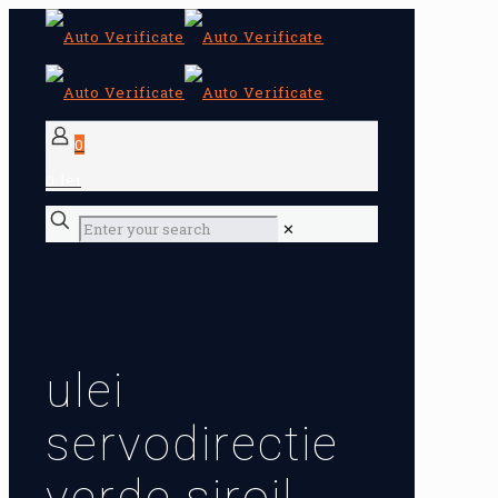
0
0 lei
✕
ulei
servodirectie
verde siroil