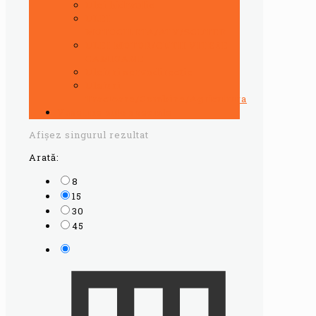
Ulei hidraulic
ULEI
MOTOCILETA/ATV/SCUTER
ULEI MOTOR/CUTII VITEZE
CAMIOANE
Uleiuri servodirectie
Uleiuri
Tractoare/Combine/Agricultura
Vaseline auto speciale
Afișez singurul rezultat
Arată:
8
15
30
45