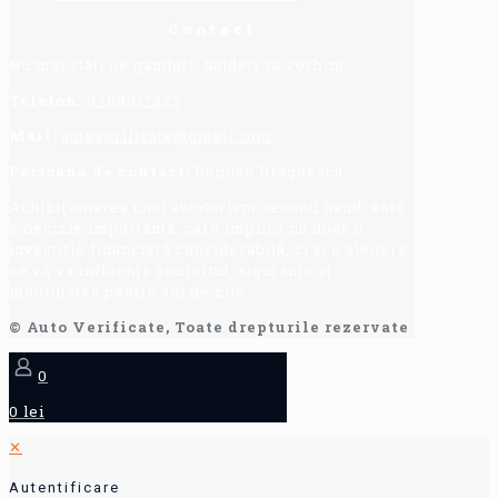
Contact
Nu mai stati pe ganduri, haideti sa vorbim!
Telefon:
0768917273
Mail:
autoverificate@gmail.com
Persoana de contact:
Bogdan Dragoescu.
Achiziționarea unui autoturism second hand, este
o decizie importantă, care implică nu doar o
investiție financiară considerabilă, ci și o alegere
ce vă va influența confortul, siguranța și
mobilitatea pentru ani de zile.
© Auto Verificate, Toate drepturile rezervate
0
0 lei
✕
Autentificare