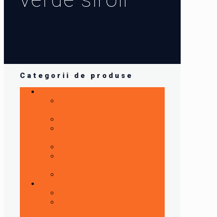
Categorii de produse
Detailing auto
Antigel auto cu valabilitate 5
ani !
Lichid de frana curse
Tratament injectoare,pompe
injectie
Tratamente auto si aditivi
Ulei cutie
viteze/diferentiale/grupuri
Ulei de motor automobile
Magazin Auto
Ulei ambarcatiuni
Ulei cutie viteze automate
automobile