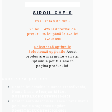
SIROIL CHF-S
Evaluat la
5.00
din 5
95
lei
–
425
lei
Interval de
prețuri: 95 lei până la 425 lei
TVA Inclus
Selectează opțiunile
Selectează opțiunile
Acest
produs are mai multe variații.
Opțiunile pot fi alese în
pagina produsului.
Sustinere proiect
Cont in lei deschis la Banca Transilvania,
Nume firma:
Almajan Mido
:
RO32BTRLRONCRT0356964901
Cont in euro deschis la Banca Transilvania,
pe numele Dragoescu Bogdan:
R065BTRLEUCRT0409314501