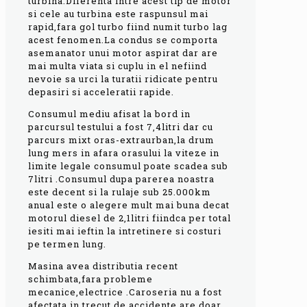
turbina.Diferenta intre acest tip de motor
si cele au turbina este raspunsul mai
rapid,fara gol turbo fiind numit turbo lag
acest fenomen.La condus se comporta
asemanator unui motor aspirat dar are
mai multa viata si cuplu in el nefiind
nevoie sa urci la turatii ridicate pentru
depasiri si acceleratii rapide.
Consumul mediu afisat la bord in
parcursul testului a fost 7,4litri dar cu
parcurs mixt oras-extraurban,la drum
lung mers in afara orasului la viteze in
limite legale consumul poate scadea sub
7litri .Consumul dupa parerea noastra
este decent si la rulaje sub 25.000km
anual este o alegere mult mai buna decat
motorul diesel de 2,1litri fiindca per total
iesiti mai ieftin la intretinere si costuri
pe termen lung.
Masina avea distributia recent
schimbata,fara probleme
mecanice,electrice .Caroseria nu a fost
afectata in trecut de accidente,are doar