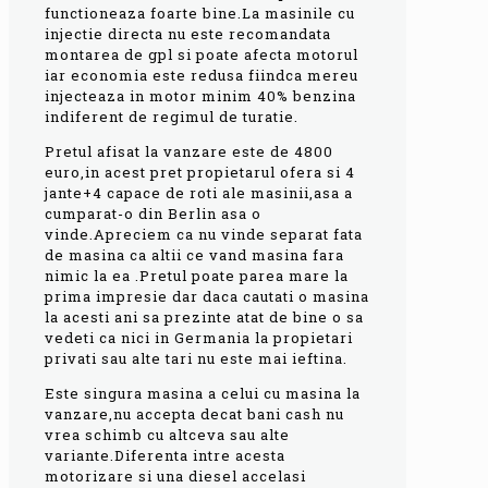
functioneaza foarte bine.La masinile cu
injectie directa nu este recomandata
montarea de gpl si poate afecta motorul
iar economia este redusa fiindca mereu
injecteaza in motor minim 40% benzina
indiferent de regimul de turatie.
Pretul afisat la vanzare este de 4800
euro,in acest pret propietarul ofera si 4
jante+4 capace de roti ale masinii,asa a
cumparat-o din Berlin asa o
vinde.Apreciem ca nu vinde separat fata
de masina ca altii ce vand masina fara
nimic la ea .Pretul poate parea mare la
prima impresie dar daca cautati o masina
la acesti ani sa prezinte atat de bine o sa
vedeti ca nici in Germania la propietari
privati sau alte tari nu este mai ieftina.
Este singura masina a celui cu masina la
vanzare,nu accepta decat bani cash nu
vrea schimb cu altceva sau alte
variante.Diferenta intre acesta
motorizare si una diesel accelasi