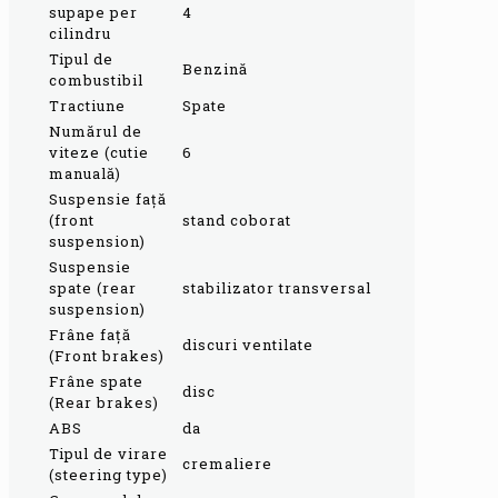
supape per
4
cilindru
Tipul de
Benzină
combustibil
Tractiune
Spate
Numărul de
viteze (cutie
6
manuală)
Suspensie faţă
(front
stand coborat
suspension)
Suspensie
spate (rear
stabilizator transversal
suspension)
Frâne faţă
discuri ventilate
(Front brakes)
Frâne spate
disc
(Rear brakes)
ABS
da
Tipul de virare
cremaliere
(steering type)