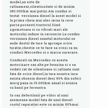
model,an este de
rafinament,silentiozitate si de minim
180.000km mai putini.Am condus si
testat versiunea diesel la acest model si
la prima cheia mai ales iarna la rece
parca pornesti tractorul fiind
zgomotoasa si cu vibrati mari ale
motorului induse in caroserie.La condus
versiunea diesel sunetul motorului se
aude destul de tare la aproape orice
turatie,chestie ce te face sa crezi ca nu
conduci Mercedes si o marca oarecare.
Conduceti un Mercedes cu acesta
motorizare sau alta pe benzina si o sa
vedeti cat de silentioase si rafinate sunt
fata de orice diesel,in tara noastra inca
exista obsesia diesel desi 90% din soferi
merg pana in 19.000km anual si arunca
cu banii pe fereastra.
In caz defectiunii pe viitor al unui
asemenea model fata de unul diesel
costul reparatiei este cu minim 50%mai