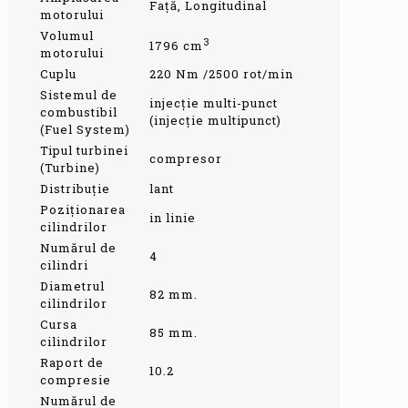
Faţă, Longitudinal
motorului
Volumul
3
1796 cm
motorului
Cuplu
220 Nm /2500 rot/min
Sistemul de
injecţie multi-punct
combustibil
(injecţie multipunct)
(Fuel System)
Tipul turbinei
compresor
(Turbine)
Distribuție
lant
Poziţionarea
in linie
cilindrilor
Numărul de
4
cilindri
Diametrul
82 mm.
cilindrilor
Cursa
85 mm.
cilindrilor
Raport de
10.2
compresie
Numărul de