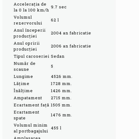
Acceleraţia de
9.7 sec
la 0 la 100 km/h
Volumul
62 l
rezervorului
Anul începerii
2004 an fabricatie
producţiei
Anul opririi
2006 an fabricatie
producţiei
Tipul caroseriei
Sedan
Număr de
5
scaune
Lungime
4526 mm.
Lăţime
1728 mm.
Înălţime
1426 mm.
Ampatament
2715 mm.
Ecartament faţă
1505 mm.
Ecartament
1476 mm.
spate
Volumul minim
455 l
al portbagajului
Amplasarea