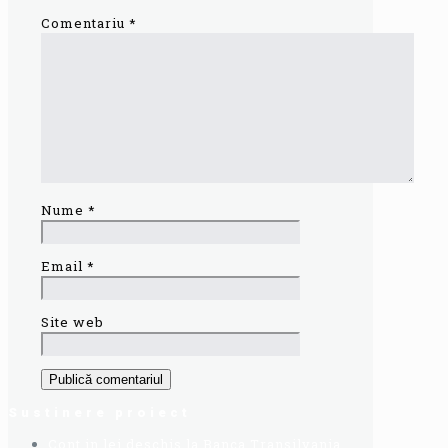
Comentariu
*
Nume
*
Email
*
Site web
Sustinere proiect
Cont in lei deschis la Banca Transilvania,