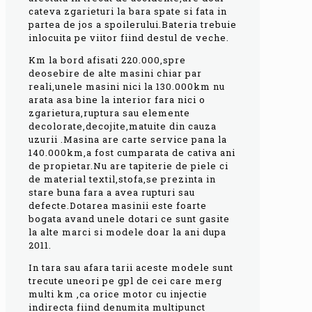
cateva zgarieturi la bara spate si fata in
partea de jos a spoilerului.Bateria trebuie
inlocuita pe viitor fiind destul de veche.
Km la bord afisati 220.000,spre
deosebire de alte masini chiar par
reali,unele masini nici la 130.000km nu
arata asa bine la interior fara nici o
zgarietura,ruptura sau elemente
decolorate,decojite,matuite din cauza
uzurii .Masina are carte service pana la
140.000km,a fost cumparata de cativa ani
de propietar.Nu are tapiterie de piele ci
de material textil,stofa,se prezinta in
stare buna fara a avea rupturi sau
defecte.Dotarea masinii este foarte
bogata avand unele dotari ce sunt gasite
la alte marci si modele doar la ani dupa
2011.
In tara sau afara tarii aceste modele sunt
trecute uneori pe gpl de cei care merg
multi km ,ca orice motor cu injectie
indirecta fiind denumita multipunct