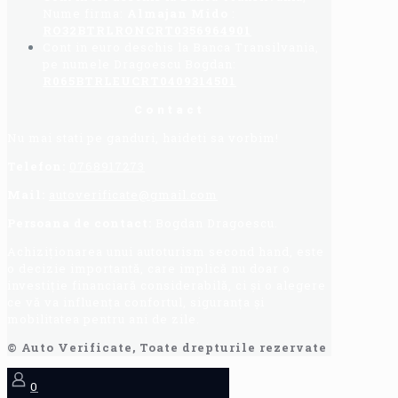
Nume firma:
Almajan Mido
:
RO32BTRLRONCRT0356964901
Cont in euro deschis la Banca Transilvania,
pe numele Dragoescu Bogdan:
R065BTRLEUCRT0409314501
Contact
Nu mai stati pe ganduri, haideti sa vorbim!
Telefon:
0768917273
Mail:
autoverificate@gmail.com
Persoana de contact:
Bogdan Dragoescu.
Achiziționarea unui autoturism second hand, este
o decizie importantă, care implică nu doar o
investiție financiară considerabilă, ci și o alegere
ce vă va influența confortul, siguranța și
mobilitatea pentru ani de zile.
© Auto Verificate, Toate drepturile rezervate
0