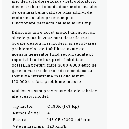
mic decat la diesel,daca vreti obligatoriu
diesel trebuie folosita doar motorina,ulei
de cea mai buna calitate plus aditivi de
motorina si ulei premium pt o
functionare perfecta cat mai mult timp.
Diferenta intre acest model din acest an
si cele pana in 2005 sunt dotarile mai
bogate,design mai modern si rezolvarea
problemelor de fiabilitate avute de
aceasta generatie fiind recomandate pt
raportul foarte bun pret–fiabilitate-
dotari.La preturi intre 3000-6000 euro se
gasesc masini de incredere ce daca au
fost bine intretinute mai duc minim
150.000km fara probleme majore.
Mai jos va sunt prezentate datele tehnice
ale acestui model.
Tip motor
C 180K (143 Hp)
Număr de uşi
4
Putere
143 CP /5200 rot/min
Viteza maximă
223 km/h