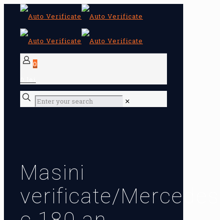
0
0 lei
✕
Masini
verificate/Mercedes
c 180 an