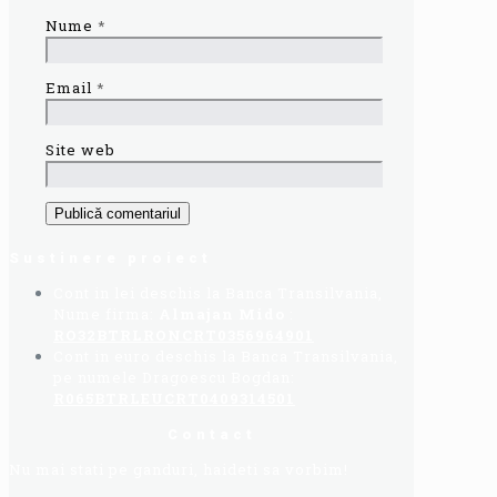
Nume
*
Email
*
Site web
Sustinere proiect
Cont in lei deschis la Banca Transilvania,
Nume firma:
Almajan Mido
:
RO32BTRLRONCRT0356964901
Cont in euro deschis la Banca Transilvania,
pe numele Dragoescu Bogdan:
R065BTRLEUCRT0409314501
Contact
Nu mai stati pe ganduri, haideti sa vorbim!