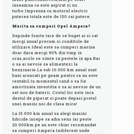
inseamna ca este aspirat si nu
turbo.Impreuna cu motorul electric
puterea totala este de 150 cai putere.
Merita sa cumperi Opel Ampera?
Depinde foarte tare de ce buget ai si cat
mergi anual precum si conditiile de
utilizare.Ideal este sa cumperi masina
doar daca mergi 90% din timp in
oras,acolo se simte ca pestele in apa.Rar
o sa ai nevoie sa alimentezi la
benzinarie.La sub 10.000 km anual sunt
bani aruncati pe geam pentru ca nu este
rentabil.In momentul cand o sa fie
amortizata investitia o sa ai nevoie de un
set nou de baterii .Costul lor este inca
destul de piperat si poate depasi pretul
unei masini noi de clasa mica!
La 15.000 km anual sa alegi masini
hibride incepe sa aiba sens iar peste
20.000km pe an este chiar recomandat
sa cumperi Ampera.Indiferent unde