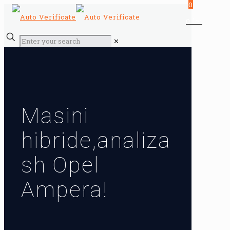
0
0 lei
✕
Masini
hibride,analiza
sh Opel
Ampera!