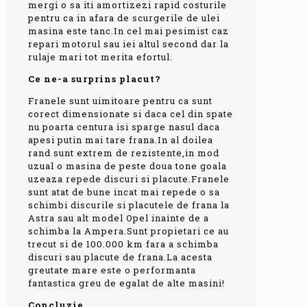
mergi o sa iti amortizezi rapid costurile
pentru ca in afara de scurgerile de ulei
masina este tanc.In cel mai pesimist caz
repari motorul sau iei altul second dar la
rulaje mari tot merita efortul.
Ce ne-a surprins placut?
Franele sunt uimitoare pentru ca sunt
corect dimensionate si daca cel din spate
nu poarta centura isi sparge nasul daca
apesi putin mai tare frana.In al doilea
rand sunt extrem de rezistente,in mod
uzual o masina de peste doua tone goala
uzeaza repede discuri si placute.Franele
sunt atat de bune incat mai repede o sa
schimbi discurile si placutele de frana la
Astra sau alt model Opel inainte de a
schimba la Ampera.Sunt propietari ce au
trecut si de 100.000 km fara a schimba
discuri sau placute de frana.La acesta
greutate mare este o performanta
fantastica greu de egalat de alte masini!
Concluzie