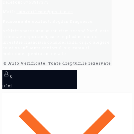
Telefon:
0768917273
Mail:
autoverificate@gmail.com
Persoana de contact:
Bogdan Dragoescu.
Achiziționarea unui autoturism second hand, este
o decizie importantă, care implică nu doar o
investiție financiară considerabilă, ci și o alegere
ce vă va influența confortul, siguranța și
mobilitatea pentru ani de zile.
© Auto Verificate, Toate drepturile rezervate
0
0 lei