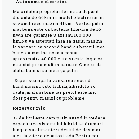
–
Autonomie electrica
Majoritatea propietarilor nu au depasit
distanta de 60km in modul electric iar in
sezonul rece maxim 41km . Vestea putin
mai buna este ca bacteria litiu-ion de 16
kWh are garanție 8 ani sau 160.000
km.Nu va asteptati insa sa gasiti masina
la vanzare ca second hand cu baterii inca
bune.Ca masina noua a costat
aproximativ 40.000 euro si este logic ca
nu a stat prea mult in parcare.Cine ar da
atatia bani si sa mearga putin.
-Super scumpa la vanzarea second
hand,masina este fiabila,hibridele se
cauta ,arata si bine iar pretul este mic
doar pentru masini cu probleme
Rezervor mic
35 de litri este cam putin avand in vedere
capacitatea sistemului hibrid.La drumuri
lungi o sa alimentezi destul de des mai
ales la viteze de autostrada.Pentru cei