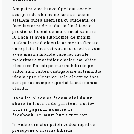
Am putea zice bravo Opel dar accele
scurgeri de ulei nu ne lasa sa facem
asta.Am putea asemana cu studentul ce
face lucrarea de 10 dar la final face o
prostie suficient de mare incat sa nu ia
10.Daca ar avea autonomie de minim
100km in mod electric ar merita fiecare
euro platit .Inca cativa ani si cred ca vom
avea masini hibride care fac inutile
majoritatea masinilor clasice sau chiar
electrice.Pariati pe masini hibride pe
viitor sunt cartea castigatoare si tranzitia
ideala spre electrice.Cele electrice inca
sunt prea scumpe raportat la autonomia
oferita.
Daca iti place ce facem aici da un
share in lista ta de prieteni a site-
ului si paginii noastre de
facebook.Drumuri bune tuturor!
In video urmator puteti vedea rapid ce
presupune o masina hibrida