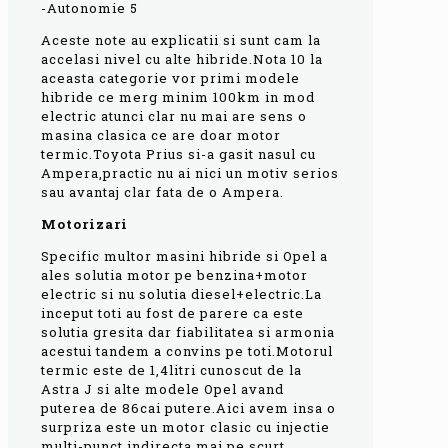
-Autonomie 5
Aceste note au explicatii si sunt cam la
accelasi nivel cu alte hibride.Nota 10 la
aceasta categorie vor primi modele
hibride ce merg minim 100km in mod
electric atunci clar nu mai are sens o
masina clasica ce are doar motor
termic.Toyota Prius si-a gasit nasul cu
Ampera,practic nu ai nici un motiv serios
sau avantaj clar fata de o Ampera.
Motorizari
Specific multor masini hibride si Opel a
ales solutia motor pe benzina+motor
electric si nu solutia diesel+electric.La
inceput toti au fost de parere ca este
solutia gresita dar fiabilitatea si armonia
acestui tandem a convins pe toti.Motorul
termic este de 1,4litri cunoscut de la
Astra J si alte modele Opel avand
puterea de 86cai putere.Aici avem insa o
surpriza este un motor clasic cu injectie
multi-punct,indirecta,mai pe scurt