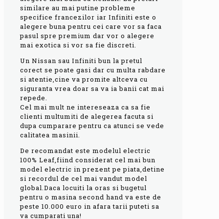
similare au mai putine probleme
specifice francezilor iar Infiniti este o
alegere buna pentru cei care vor sa faca
pasul spre premium dar vor o alegere
mai exotica si vor sa fie discreti.
Un Nissan sau Infiniti bun la pretul
corect se poate gasi dar cu multa rabdare
si atentie,cine va promite altceva cu
siguranta vrea doar sa va ia banii cat mai
repede.
Cel mai mult ne intereseaza ca sa fie
clienti multumiti de alegerea facuta si
dupa cumparare pentru ca atunci se vede
calitatea masinii.
De recomandat este modelul electric
100% Leaf,fiind considerat cel mai bun
model electric in prezent pe piata,detine
si recordul de cel mai vandut model
global.Daca locuiti la oras si bugetul
pentru o masina second hand va este de
peste 10.000 euro in afara tarii puteti sa
va cumparati una!