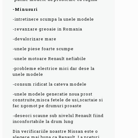
-Minusuri
-intretinere scumpa la unele modele
-revanzare greoaie in Romania
-devalorizare mare
-unele piese foarte scumpe
-unele motoare Renault nefiabile
-probleme electrice mici dar dese la
unele modele
-consum ridicat la cateva modele
-unele modele generatie noua prost
construite,misca fetele de usi,scartaie si
fac zgomot pe drumuri proaste
-deseori scaune sub nivelul Renault fiind
inconfortabile la drum lung
Din verificariile noastre Nissan este o
alegere mai buna ca Renault. La preturi