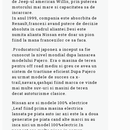
de Jeep-ul american Willis, prin puterea
motorului mai mare si capacitatea sa de
incarcare.
In anul 1999, compania este absorbita de
Renault,francezi avand putere de decizie
absoluta in cadrul aliantei.Desi este
numita alianta Nissan este doar un pion
fiind la mana francezilor ce sa faca.
.Producatorul japonez a inceput sa fie
cunoscut la nivel mondial dupa lansarea
modelului Pajero. Era o masina de teren
pentru off road mediu si greu ce avea un
sistem de tractiune eficient.Dupa Pajero
au urmat modele de succes ca x-
trail,navara,qashqai fiind marca ce vinde
mai multe suv-uri si masini de teren
decat autoturisme clasice.
Nissan are si modele 100% electrice
,Leaf fiind prima masina electrica
lansata pe piata auto iar azi este la a doua
generatie pe piata cand alte marci nu au
inca nici un model 100%electric.In