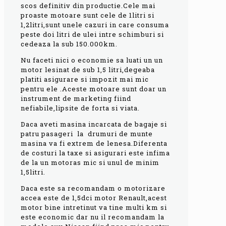
scos definitiv din productie.Cele mai
proaste motoare sunt cele de 1litri si
1,2litri,sunt unele cazuri in care consuma
peste doi litri de ulei intre schimburi si
cedeaza la sub 150.000km.
Nu faceti nici o economie sa luati un un
motor lesinat de sub 1,5 litri,degeaba
platiti asigurare si impozit mai mic
pentru ele .Aceste motoare sunt doar un
instrument de marketing fiind
nefiabile,lipsite de forta si viata.
Daca aveti masina incarcata de bagaje si
patru pasageri la drumuri de munte
masina va fi extrem de lenesa.Diferenta
de costuri la taxe si asigurari este infima
de la un motoras mic si unul de minim
1,5litri.
Daca este sa recomandam o motorizare
accea este de 1,5dci motor Renault,acest
motor bine intretinut va tine multi km si
este economic dar nu il recomandam la