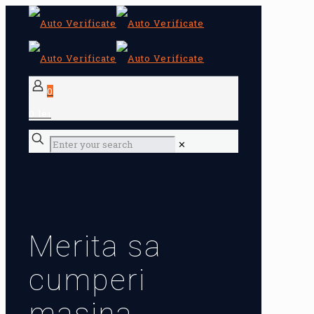
0
0 lei
✕
Merita sa
cumperi
masina