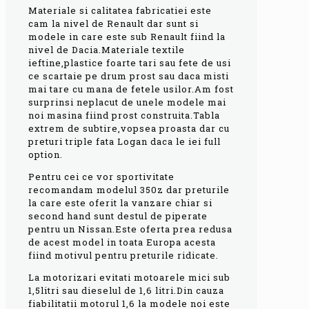
Materiale si calitatea fabricatiei este
cam la nivel de Renault dar sunt si
modele in care este sub Renault fiind la
nivel de Dacia.Materiale textile
ieftine,plastice foarte tari sau fete de usi
ce scartaie pe drum prost sau daca misti
mai tare cu mana de fetele usilor.Am fost
surprinsi neplacut de unele modele mai
noi masina fiind prost construita.Tabla
extrem de subtire,vopsea proasta dar cu
preturi triple fata Logan daca le iei full
option.
Pentru cei ce vor sportivitate
recomandam modelul 350z dar preturile
la care este oferit la vanzare chiar si
second hand sunt destul de piperate
pentru un Nissan.Este oferta prea redusa
de acest model in toata Europa acesta
fiind motivul pentru preturile ridicate.
La motorizari evitati motoarele mici sub
1,5litri sau dieselul de 1,6 litri.Din cauza
fiabilitatii motorul 1,6 la modele noi este