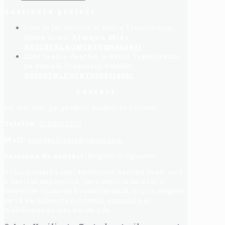
Sustinere proiect
Cont in lei deschis la Banca Transilvania,
Nume firma:
Almajan Mido
:
RO32BTRLRONCRT0356964901
Cont in euro deschis la Banca Transilvania,
pe numele Dragoescu Bogdan:
R065BTRLEUCRT0409314501
Contact
Nu mai stati pe ganduri, haideti sa vorbim!
Telefon:
0768917273
Mail:
autoverificate@gmail.com
Persoana de contact:
Bogdan Dragoescu.
Achiziționarea unui autoturism second hand, este
o decizie importantă, care implică nu doar o
investiție financiară considerabilă, ci și o alegere
ce vă va influența confortul, siguranța și
mobilitatea pentru ani de zile.