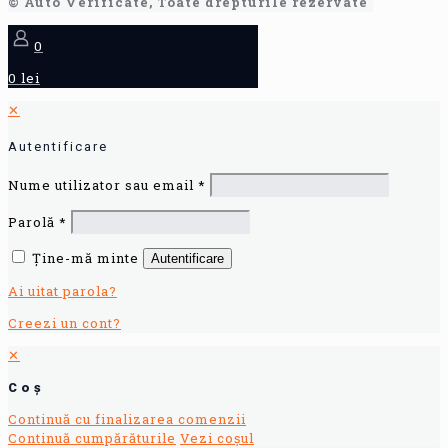
© Auto Verificate, Toate drepturile rezervate
0
0 lei
✕
Autentificare
Nume utilizator sau email
*
Parolă
*
Ține-mă minte
Autentificare
Ai uitat parola?
Creezi un cont?
✕
Coș
Continuă cu finalizarea comenzii
Continuă cumpărăturile
Vezi coșul