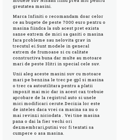
modele suv Nisaan fiind prea mic pentru
greutatea masini.
Marca Infiniti o recomandam doar celor
ce au bugete de peste 7000 euro pentru o
masina fiindca la sub acest pret exista
sanse extrem de mici sa gasiti o masina
fara probleme sau nelovita grav in
trecutul ei.Sunt modele in general
extrem de frumoase si cu calitate
constructiva buna dar multe au motoare
mari de peste 3litri in special cele suv.
Unii aleg aceste masini suv cu motoare
mari pe benzina le trec pe gpl si masina
o trec ca autoutilitara pentru a platii
impozit mai mic dar in acest caz trebuie
aprobare de la registrul auto si unele
mici modificari cerute.Decizia lor este
de inteles daca vrei ca masina sa nu o
mai revinzi niciodata . Vei tine masina
pana o dai la fier vechi ori
dezmembrari,putini vor fi tentati sa
cumpere o asa masina.