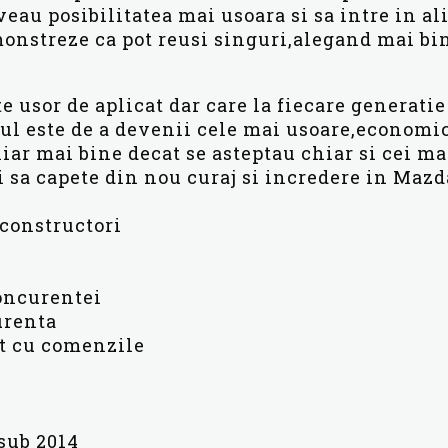
eau posibilitatea mai usoara si sa intre in ali
monstreze ca pot reusi singuri,alegand mai bi
 usor de aplicat dar care la fiecare generatie
ul este de a devenii cele mai usoare,economice
hiar mai bine decat se asteptau chiar si cei ma
i sa capete din nou curaj si incredere in Mazd
i constructori
concurentei
urenta
it cu comenzile
sub 2014