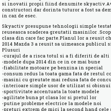
si inovatii propii fiind denumite skyactiv.Av
constructori dar dorinta tuturor a fost sa de
in caz de esec.
Skyactiv presupune tehnologii simple testate
reuseasca scaderea greutatii masinilor .Scop
clasa din care fac parte.Planul lor a reusit c
2014 Mazda 3 a reusit sa uimeasca publicul s
Plusuri
-curajul de a risca totul si a fi diferiti de alt
-modele dupa 2014 din ce in ce mai bune
-fiabilitate motoare pe benzina in special
-consum redus la toata gama fata de restul 
-masini cu greutate mai redusa fata de conc
-interioare simple usor de utilizat si obisnu
-sportivitate accentuata la toate modele
-agilitate buna pt clasa lor si pretul lor
-putine probleme electrice la modele noi
-preturi extrem de mici la second hand cele 