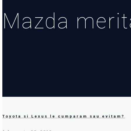
Mazda merita
Toyota si Lexus le cumparam sau evitam?