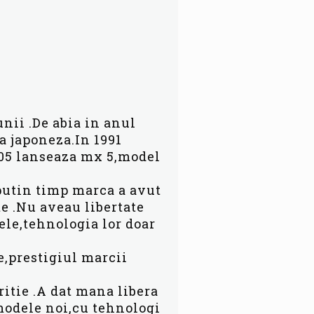
nii .De abia in anul
a japoneza.In 1991
005 lanseaza mx 5,model
 putin timp marca a avut
te .Nu aveau libertate
sele,tehnologia lor doar
e,prestigiul marcii
ritie .A dat mana libera
 modele noi,cu tehnologi