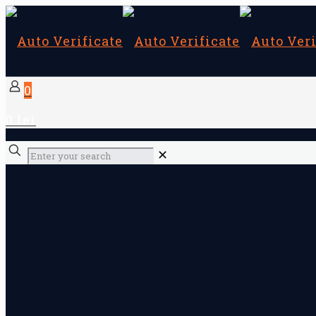
0
0 lei
✕