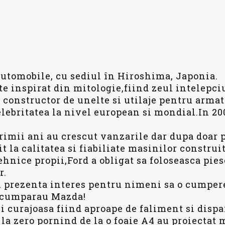
utomobile, cu sediul în Hiroshima, Japonia.
e inspirat din mitologie,fiind zeul intelepciu
 constructor de unelte si utilaje pentru armat
elebritatea la nivel european si mondial.In 2
primii ani au crescut vanzarile dar dupa doar
t la calitatea si fiabiliate masinilor construi
tehnice propii,Ford a obligat sa foloseasca pie
r.
i prezenta interes pentru nimeni sa o cumper
ai cumparau Mazda!
 curajoasa fiind aproape de faliment si dispa
e la zero pornind de la o foaie A4 au proiectat