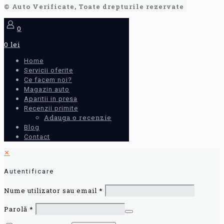
© Auto Verificate, Toate drepturile rezervate
0
0 lei
Home
Servicii oferite
Ce facem noi?
Magazin auto
Aparitii in presa
Recenzii primite
Adauga o recenzie
Blog
Contact
✕
Autentificare
Nume utilizator sau email
*
Parolă
*