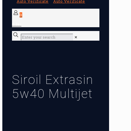
0
0 lei
✕
Siroil Extrasin
5w40 Multijet