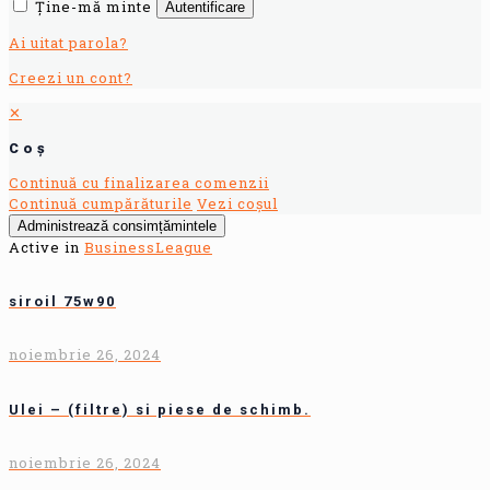
Ține-mă minte
Autentificare
Ai uitat parola?
Creezi un cont?
✕
Coș
Continuă cu finalizarea comenzii
Continuă cumpărăturile
Vezi coșul
Administrează consimțămintele
Active in
BusinessLeague
siroil 75w90
noiembrie 26, 2024
Ulei – (filtre) si piese de schimb.
noiembrie 26, 2024