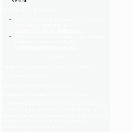
vehicul
Sustinere proiect
Cont in lei deschis la Banca Transilvania,
Nume firma:
Almajan Mido
:
RO32BTRLRONCRT0356964901
Cont in euro deschis la Banca Transilvania,
pe numele Dragoescu Bogdan:
R065BTRLEUCRT0409314501
Contact
Nu mai stati pe ganduri, haideti sa vorbim!
Telefon:
0768917273
Mail:
autoverificate@gmail.com
Persoana de contact:
Bogdan Dragoescu.
Achiziționarea unui autoturism second hand, este
o decizie importantă, care implică nu doar o
investiție financiară considerabilă, ci și o alegere
ce vă va influența confortul, siguranța și
mobilitatea pentru ani de zile.