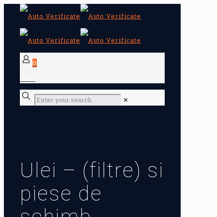
0
0 lei
✕
Ulei – (filtre) si
piese de
schimb.