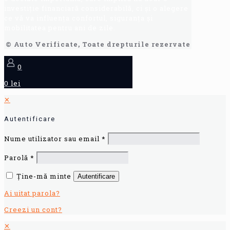
investiție financiară considerabilă, ci și o alegere
ce vă va influența confortul, siguranța și
mobilitatea pentru ani de zile.
© Auto Verificate, Toate drepturile rezervate
0
0 lei
✕
Autentificare
Nume utilizator sau email
*
Parolă
*
Ține-mă minte
Autentificare
Ai uitat parola?
Creezi un cont?
✕