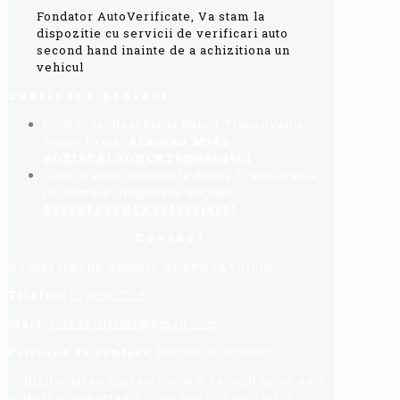
Fondator AutoVerificate, Va stam la
dispozitie cu servicii de verificari auto
second hand inainte de a achizitiona un
vehicul
Sustinere proiect
Cont in lei deschis la Banca Transilvania,
Nume firma:
Almajan Mido
:
RO32BTRLRONCRT0356964901
Cont in euro deschis la Banca Transilvania,
pe numele Dragoescu Bogdan:
R065BTRLEUCRT0409314501
Contact
Nu mai stati pe ganduri, haideti sa vorbim!
Telefon:
0768917273
Mail:
autoverificate@gmail.com
Persoana de contact:
Bogdan Dragoescu.
Achiziționarea unui autoturism second hand, este
o decizie importantă, care implică nu doar o