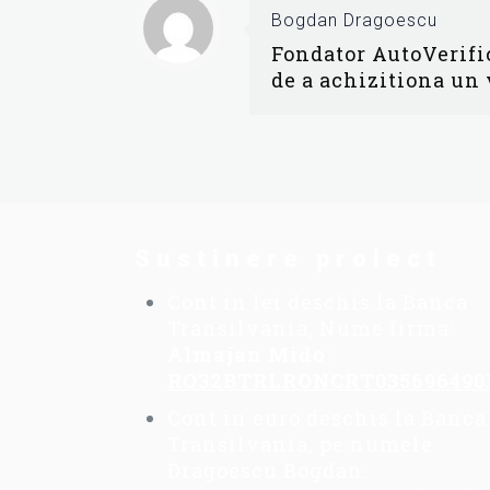
Bogdan Dragoescu
Fondator AutoVerific
de a achizitiona un
Sustinere proiect
Cont in lei deschis la Banca
Transilvania, Nume firma:
Almajan Mido
:
RO32BTRLRONCRT035696490
Cont in euro deschis la Banca
Transilvania, pe numele
Dragoescu Bogdan: