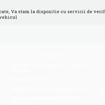
ate, Va stam la dispozitie cu servicii de veri
 vehicul
Contact
Nu mai stati pe ganduri, haideti sa
vorbim!
Ac
Telefon:
0768917273
1
se
im
Mail:
autoverificate@gmail.com
in
Persoana de contact:
Bogdan
co
Dragoescu.