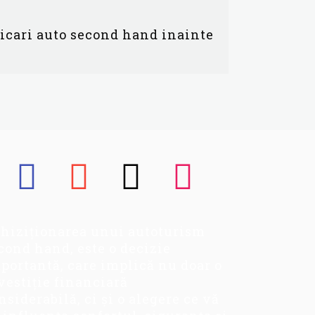
ficari auto second hand inainte
hiziționarea unui autoturism
cond hand, este o decizie
portantă, care implică nu doar o
vestiție financiară
nsiderabilă, ci și o alegere ce vă