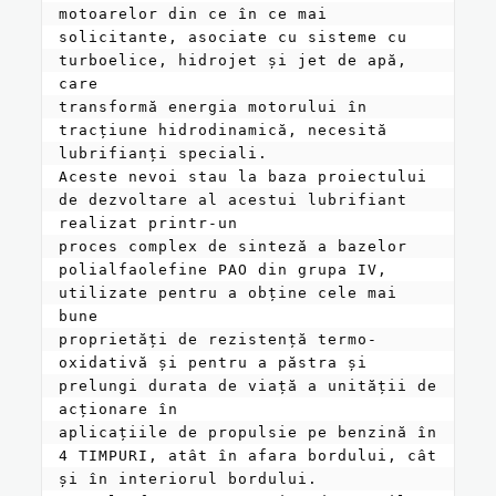
motoarelor din ce în ce mai 
solicitante, asociate cu sisteme cu 
turboelice, hidrojet și jet de apă, 
care

transformă energia motorului în 
tracțiune hidrodinamică, necesită 
lubrifianți speciali.

Aceste nevoi stau la baza proiectului 
de dezvoltare al acestui lubrifiant 
realizat printr-un

proces complex de sinteză a bazelor 
polialfaolefine PAO din grupa IV, 
utilizate pentru a obține cele mai 
bune

proprietăți de rezistență termo-
oxidativă și pentru a păstra și 
prelungi durata de viață a unității de 
acționare în

aplicațiile de propulsie pe benzină în 
4 TIMPURI, atât în ​​afara bordului, cât 
și în interiorul bordului.
