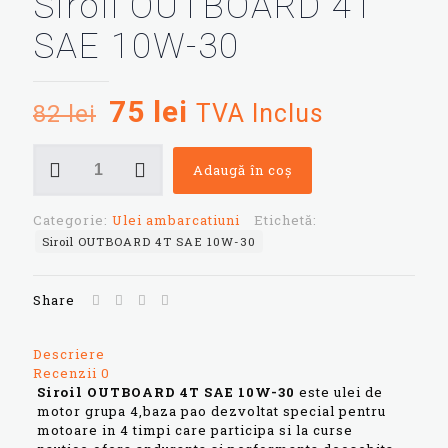
Siroil OUTBOARD 4T
SAE 10W-30
Prețul
Prețul
75
lei
TVA Inclus
82
lei
inițial
curent
Cantitate
a
este:
Adaugă în coș
Siroil
OUTBOARD
fost:
75 lei.
4T
Categorie:
Ulei ambarcatiuni
Etichetă:
82 lei.
SAE
Siroil OUTBOARD 4T SAE 10W-30
10W-
30
Share
Descriere
Recenzii
0
Siroil OUTBOARD 4T SAE 10W-30
este ulei de
motor grupa 4,baza pao dezvoltat special pentru
motoare in 4 timpi care participa si la curse