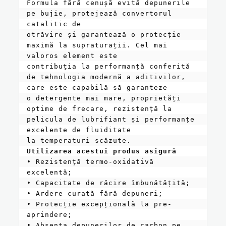
Formula fără cenușă evită depunerile 
pe bujie, protejează convertorul 
catalitic de

otrăvire și garantează o protecție 
maximă la supraturații. Cel mai 
valoros element este

contribuția la performanță conferită 
de tehnologia modernă a aditivilor, 
care este capabilă să garanteze

o detergente mai mare, proprietăți 
optime de frecare, rezistență la 
pelicula de lubrifiant și performanțe 
excelente de fluiditate

Utilizarea acestui produs asigură
• Rezistență termo-oxidativă 
excelentă;

• Capacitate de răcire îmbunătățită;

• Ardere curată fără depuneri;

• Protecție excepțională la pre-
aprindere;

• Absența depunerilor de carbon pe 