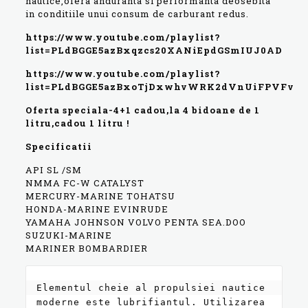
nautice,ofera anduranta si performanta deosebita
in conditiile unui consum de carburant redus.
https://www.youtube.com/playlist?
list=PLdBGGE5azBxqzcs20XANiEpdGSmIUJ0AD
https://www.youtube.com/playlist?
list=PLdBGGE5azBxoTjDxwhvWRK2dVnUiFPVFv
Oferta speciala-4+1 cadou,la 4 bidoane de 1
litru,cadou 1 litru !
Specificatii
API SL /SM
NMMA FC-W CATALYST
MERCURY-MARINE TOHATSU
HONDA-MARINE EVINRUDE
YAMAHA JOHNSON VOLVO PENTA SEA.DOO
SUZUKI-MARINE
MARINER BOMBARDIER
Elementul cheie al propulsiei nautice 
moderne este lubrifiantul. Utilizarea 