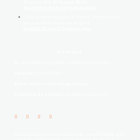
Nume firma:
Almajan Mido
:
RO32BTRLRONCRT0356964901
Cont in euro deschis la Banca Transilvania,
pe numele Dragoescu Bogdan:
R065BTRLEUCRT0409314501
Contact
Nu mai stati pe ganduri, haideti sa vorbim!
Telefon:
0768917273
Mail:
autoverificate@gmail.com
Persoana de contact:
Bogdan Dragoescu.
Achiziționarea unui autoturism second hand, este