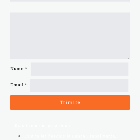
Nume
*
Email
*
Sustinere proiect
Cont in lei deschis la Banca Transilvania,